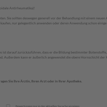
oidale Antirheumatika)!
en. Sie sollten deswegen generell vor der Behandlung mit einem neuen A
st kaufen, nur gelegentlich anwenden oder deren Anwendung schon einige 
t darauf zurückzuführen, dass er die Bildung bestimmter Botenstoffe, s
nd. Außerdem kann er äußerlich angewendet die obere Hornschicht der 
gen Sie Ihre Ärztin, Ihren Arzt oder in Ihrer Apotheke.
Bewertungen nur in der aktuellen Sprache anzeigen.