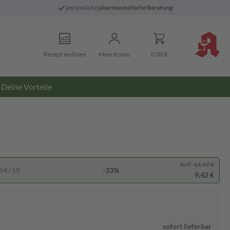
persönliche
pharmazeutische Beratung
Rezept einlösen
Mein Konto
0,00 €
Deine Vorteile
AVP:
13,97 €
-33%
 € / 1 l)
9,42 €
sofort lieferbar