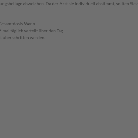
gsbeilage abweichen. Da der Arzt sie individuell abstimmt, sollten Si
Gesamtdosis
Wann
2-mal täglich
verteilt über den Tag
ht überschritten werden.