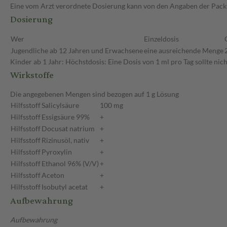
Eine vom Arzt verordnete Dosierung kann von den Angaben der Packun
Dosierung
Wer
Einzeldosis
Jugendliche ab 12 Jahren und Erwachsene
eine ausreichende Menge
Kinder ab 1 Jahr: Höchstdosis: Eine Dosis von 1 ml pro Tag sollte nic
Wirkstoffe
Die angegebenen Mengen sind bezogen auf 1 g Lösung
Hilfsstoff
Salicylsäure
100 mg
Hilfsstoff
Essigsäure 99%
+
Hilfsstoff
Docusat natrium
+
Hilfsstoff
Rizinusöl, nativ
+
Hilfsstoff
Pyroxylin
+
Hilfsstoff
Ethanol 96% (V/V)
+
Hilfsstoff
Aceton
+
Hilfsstoff
Isobutyl acetat
+
Aufbewahrung
Aufbewahrung