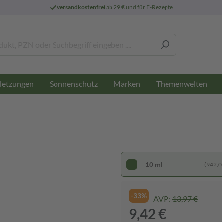
versandkostenfrei
ab 29 € und für E-Rezepte
letzungen
Sonnenschutz
Marken
Themenwelten
10 ml
(942,00
-33%
AVP:
13,97 €
9,42 €