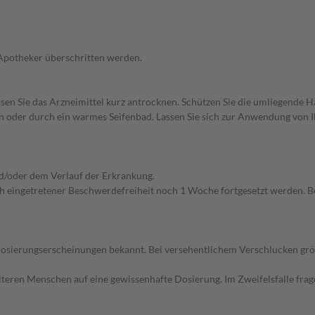
 Apotheker überschritten werden.
Lassen Sie das Arzneimittel kurz antrocknen. Schützen Sie die umliegende 
en oder durch ein warmes Seifenbad. Lassen Sie sich zur Anwendung von 
d/oder dem Verlauf der Erkrankung.
 eingetretener Beschwerdefreiheit noch 1 Woche fortgesetzt werden. B
dosierungserscheinungen bekannt. Bei versehentlichem Verschlucken gr
d älteren Menschen auf eine gewissenhafte Dosierung. Im Zweifelsfalle f