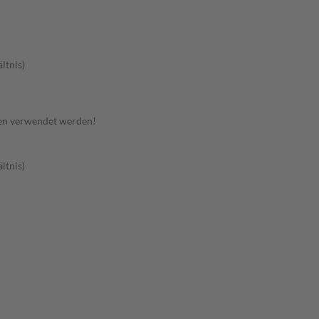
ltnis)
en verwendet werden!
ltnis)