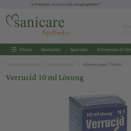
3
E-Rezept:
Heute bestellt,
morgen geliefert
Menü
Bestseller
Sparsets
Schmerzen & Ver
Fußpflegeprodukte
Hühneraugen
Hühneraugen Tinktur
Verrucid 10 ml Lösung