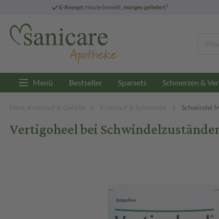
3
E-Rezept:
Heute bestellt,
morgen geliefert
Menü
Bestseller
Sparsets
Schmerzen & Ver
Herz, Kreislauf & Gefäße
Kreislauf & Schwindel
Schwindel 
Vertigoheel bei Schwindelzustände