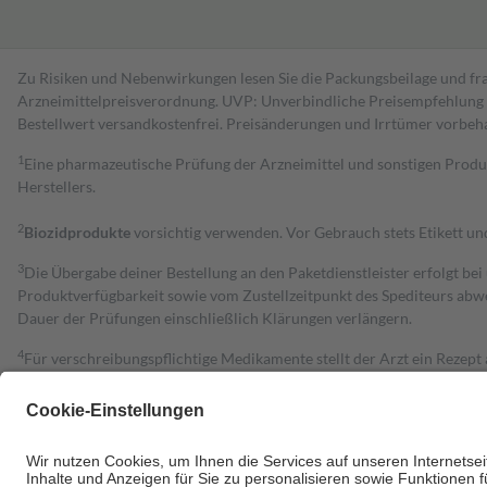
Zu Risiken und Nebenwirkungen lesen Sie die Packungsbeilage und fra
Arzneimittelpreisverordnung. UVP: Unverbindliche Preisempfehlung de
Bestell­wert versand­kosten­frei. Preisänderungen und Irrtümer vorbeh
1
Eine pharmazeutische Prüfung der Arzneimittel und sonstigen Pro
Herstellers.
2
Biozidprodukte
vorsichtig verwenden. Vor Gebrauch stets Etikett u
3
Die Übergabe deiner Bestellung an den Paketdienstleister erfolgt bei
Produktverfügbarkeit sowie vom Zustellzeitpunkt des Spediteurs abwe
Dauer der Prüfungen einschließlich Klärungen verlängern.
4
Für verschreibungspflichtige Medikamente stellt der Arzt ein Rezept 
trägt einen Teil davon als Zuzahlung mit.
Grundsätzlich leisten Mitglieder Zuzahlungen in Höhe von zehn Proz
zu entrichten.
Diese Regeln gelten grundsätzlich auch für Online-Apotheken.
Bei Heilmitteln und häuslicher Krankenpflege beträgt die Zuzahlung 