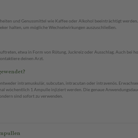
iten und Genussmittel wie Kaffee oder Alkohol beeinträchtigt werden. 
heker halten, um mögliche Wechselwirkungen auszuschließen.
auftreten, etwa in Form von Rötung, Juckreiz oder Ausschlag. Auch bei 
ntaktiere deinen Arzt.
ngewendet?
– entweder intramuskulär, subcutan, intracutan oder intravenös. Erwachse
3-mal wöchentlich 1 Ampulle injiziert werden. Die genaue Anwendungsda
ndern sind sofort zu verwenden.
Ampullen