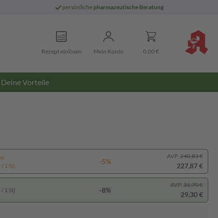
persönliche
pharmazeutische Beratung
Rezept einlösen
Mein Konto
0,00 €
Deine Vorteile
AVP:
240,83 €
pp
-5%
227,87 €
/ 1 St)
AVP:
31,70 €
-8%
/ 1 St)
29,30 €