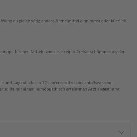
Wenn du gleichzeitig andere Arzneimittel einnimmst oder kürzlich
homöopathischen Mitteln kann es zu einer Erstverschlimmerung der
ne und Jugendliche ab 12 Jahren spritzen bei anfallsweisem
uer sollte mit einem homöopathisch erfahrenen Arzt abgestimmt