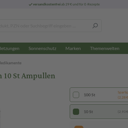
versandkostenfrei
ab 29 € und für E-Rezepte
letzungen
Sonnenschutz
Marken
Themenwelten
Medikamente
n 10 St Ampullen
Sparti
100 St
(2,28 € 
10 St
(2,93 € 