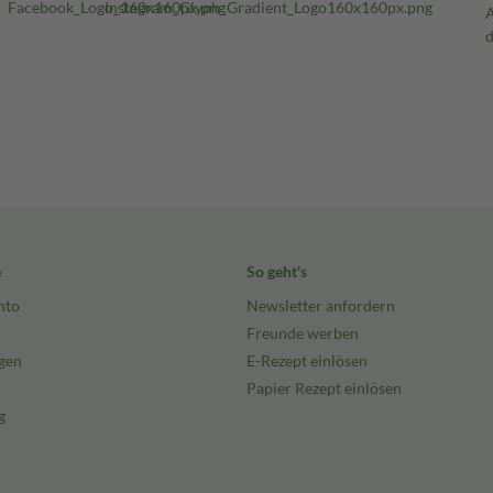
e
So geht's
nto
Newsletter anfordern
Freunde werben
gen
E-Rezept einlösen
Papier Rezept einlösen
g