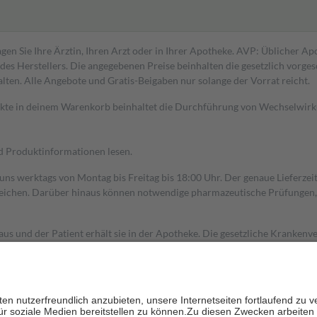
gen Sie Ihre Ärztin, Ihren Arzt oder in Ihrer Apotheke. AVP: Üblicher A
s Herstellers. Die angegebenen Preise beinhalten die gesetzlich vorgesc
alten. Alle Angebote und Gratis-Beigaben nur solange der Vorrat reicht.
dukte in deinem Warenkorb beinhaltet die Durchführung von Wechselwir
nd Produktinformationen lesen.
 uns werktags von Montag bis Freitag bis 18:00 Uhr. Der genaue Lieferze
ichen. Darüber hinaus können notwendige pharmazeutische Prüfungen, die
aus und der Patient erhält sie in der Apotheke. Die gesetzliche Krankenv
ent des Abgabepreises,
mindestens
jedoch
fünf Euro
und
höchstens zehn 
zehn Prozent der Kosten sowie zehn Euro je Verordnung.