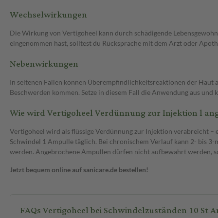
Wechselwirkungen
Die Wirkung von Vertigoheel kann durch schädigende Lebensgewohnhe
eingenommen hast, solltest du Rücksprache mit dem Arzt oder Apot
Nebenwirkungen
In seltenen Fällen können Überempfindlichkeitsreaktionen der Haut 
Beschwerden kommen. Setze in diesem Fall die Anwendung aus und ko
Wie wird Vertigoheel Verdünnung zur Injektion l a
Vertigoheel wird als flüssige Verdünnung zur Injektion verabreicht 
Schwindel 1 Ampulle täglich. Bei chronischem Verlauf kann 2- bis 
werden. Angebrochene Ampullen dürfen nicht aufbewahrt werden, so
Jetzt bequem online auf sanicare.de bestellen!
FAQs Vertigoheel bei Schwindelzuständen 10 St 