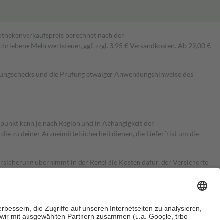
pothekenverkaufspreis berechnet nach der
hriebene Mehrwertsteuer, ggf. zzgl. 3,95 € Versandkosten. Ab 29,00 €
kungschecks und die Prüfung etwaiger Anwendungshinweise des
itpunkt kann je nach Region und in Abhängigkeit der
 zu deiner Arzneimittelsicherheit dienen, die Lieferfrist um die
ersicherung übernimmt in der Regel die Kosten dafür, der Versicherte
Euro.
Es sind jedoch nie mehr als die tatsächlichen Kosten der Leistung