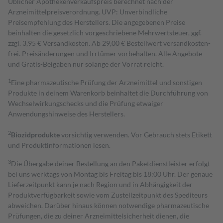
Üblicher Apothekenverkaufspreis berechnet nach der
Arzneimittelpreisverordnung. UVP: Unverbindliche
Preisempfehlung des Herstellers. Die angegebenen Preise
beinhalten die gesetzlich vorgeschriebene Mehrwertsteuer, ggf.
zzgl. 3,95 € Versandkosten. Ab 29,00 € Bestell­wert versand­kosten­
frei. Preisänderungen und Irrtümer vorbehalten. Alle Angebote
und Gratis-Beigaben nur solange der Vorrat reicht.
1
Eine pharmazeutische Prüfung der Arzneimittel und sonstigen
Produkte in deinem Warenkorb beinhaltet die Durchführung von
Wechselwirkungschecks und die Prüfung etwaiger
Anwendungshinweise des Herstellers.
2
Biozidprodukte
vorsichtig verwenden. Vor Gebrauch stets Etikett
und Produktinformationen lesen.
3
Die Übergabe deiner Bestellung an den Paketdienstleister erfolgt
bei uns werktags von Montag bis Freitag bis 18:00 Uhr. Der genaue
Lieferzeitpunkt kann je nach Region und in Abhängigkeit der
Produktverfügbarkeit sowie vom Zustellzeitpunkt des Spediteurs
abweichen. Darüber hinaus können notwendige pharmazeutische
Prüfungen, die zu deiner Arzneimittelsicherheit dienen, die