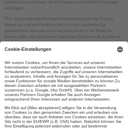
Lieferfrist um die Dauer der Prüfungen einschließlich Klärungen
verlängern.
4
Für verschreibungspflichtige Medikamente stellt der Arzt ein
Rezept aus und der Patient erhält sie in der Apotheke. Die
gesetzliche Krankenversicherung übernimmt in der Regel die
Kosten dafür, der Versicherte trägt einen Teil davon als Zuzahlung
mit.
Grundsätzlich leisten Mitglieder Zuzahlungen in Höhe von zehn
Prozent des Abgabepreises,
mindestens
jedoch
fünf Euro
und
höchstens zehn Euro.
Es sind jedoch nie mehr als die tatsächlichen
Kosten der Leistung zu entrichten.
Diese Regeln gelten grundsätzlich auch für Online-Apotheken.
Bei Heilmitteln und häuslicher Krankenpflege beträgt die
Zuzahlung zehn Prozent der Kosten sowie zehn Euro je
Verordnung.
Um das Engagement der Versicherten für ihre eigene Gesundheit zu
stärken und die besondere Stellung der Familie zu unterstützen,
fallen
keine Zuzahlungen
an bei:
• Kindern und Jugendlichen bis zum vollendeten 18. Lebensjahr
mit Ausnahme der Fahrkosten
• Untersuchungen zur Vorsorge und Früherkennung, die von der