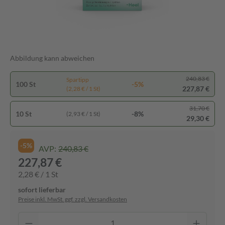
Abbildung kann abweichen
240,83 €
Spartipp
100 St
-5%
227,87 €
(2,28 € / 1 St)
31,70 €
10 St
-8%
(2,93 € / 1 St)
29,30 €
-5%
AVP:
240,83 €
227,87 €
2,28 € / 1 St
sofort lieferbar
Preise inkl. MwSt. ggf. zzgl. Versandkosten