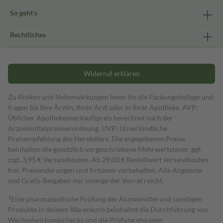
So geht's
Rechtliches
Widerruf erklären
Zu Risiken und Nebenwirkungen lesen Sie die Packungsbeilage und
fragen Sie Ihre Ärztin, Ihren Arzt oder in Ihrer Apotheke. AVP:
Üblicher Apothekenverkaufspreis berechnet nach der
Arzneimittelpreisverordnung. UVP: Unverbindliche
Preisempfehlung des Herstellers. Die angegebenen Preise
beinhalten die gesetzlich vorgeschriebene Mehrwertsteuer, ggf.
zzgl. 3,95 € Versandkosten. Ab 29,00 € Bestell­wert versand­kosten­
frei. Preisänderungen und Irrtümer vorbehalten. Alle Angebote
und Gratis-Beigaben nur solange der Vorrat reicht.
1
Eine pharmazeutische Prüfung der Arzneimittel und sonstigen
Produkte in deinem Warenkorb beinhaltet die Durchführung von
Wechselwirkungschecks und die Prüfung etwaiger