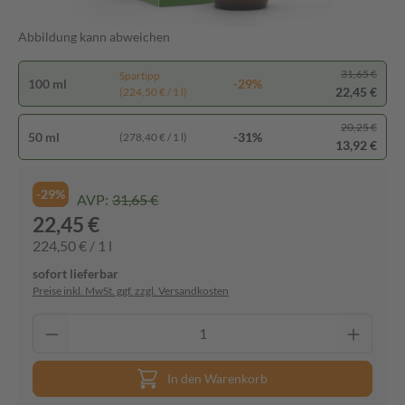
Abbildung kann abweichen
31,65 €
Spartipp
100 ml
-29%
22,45 €
(224,50 € / 1 l)
20,25 €
50 ml
-31%
(278,40 € / 1 l)
13,92 €
-29%
AVP:
31,65 €
22,45 €
224,50 € / 1 l
sofort lieferbar
Preise inkl. MwSt. ggf. zzgl. Versandkosten
In den Warenkorb