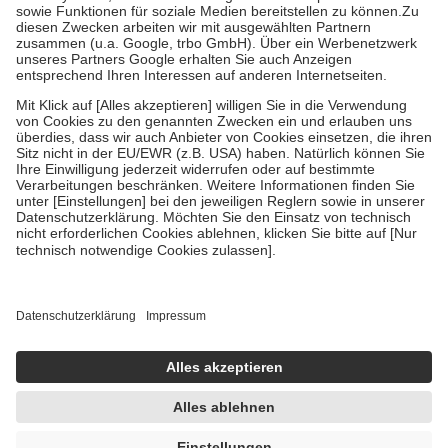
Kosten der Leistung zu entrichten.
Diese Regeln gelten grundsätzlich auch für Online-Apotheken.
Bei Heilmitteln und häuslicher Krankenpflege beträgt die
Zuzahlung zehn Prozent der Kosten sowie zehn Euro je
Verordnung.
Um das Engagement der Versicherten für ihre eigene Gesundheit zu
stärken und die besondere Stellung der Familie zu unterstützen,
fallen
keine Zuzahlungen
an bei:
• Kindern und Jugendlichen bis zum vollendeten 18. Lebensjahr
mit Ausnahme der Fahrkosten
• Untersuchungen zur Vorsorge und Früherkennung, die von der
GKV getragen werden
• empfohlenen Schutzimpfungen
• Harn- und Blutteststreifen
Wir nutzen Trusted Shops als unabhängigen Dienstleister für die
Einholung von Bewertungen. Trusted Shops hat Maßnahmen
getroffen, um sicherzustellen, dass es sich um echte Bewertungen
handelt. Mehr Informationen findest du hier:
https://help.etrusted.com/hc/de/articles/4419944605341