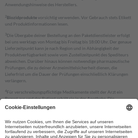
Anwendungshinweise des Herstellers.
2
Biozidprodukte
vorsichtig verwenden. Vor Gebrauch stets Etikett
und Produktinformationen lesen.
3
Die Übergabe deiner Bestellung an den Paketdienstleister erfolgt
bei uns werktags von Montag bis Freitag bis 18:00 Uhr. Der genaue
Lieferzeitpunkt kann je nach Region und in Abhängigkeit der
Produktverfügbarkeit sowie vom Zustellzeitpunkt des Spediteurs
abweichen. Darüber hinaus können notwendige pharmazeutische
Prüfungen, die zu deiner Arzneimittelsicherheit dienen, die
Lieferfrist um die Dauer der Prüfungen einschließlich Klärungen
verlängern.
4
Für verschreibungspflichtige Medikamente stellt der Arzt ein
Rezept aus und der Patient erhält sie in der Apotheke. Die
gesetzliche Krankenversicherung übernimmt in der Regel die
Kosten dafür, der Versicherte trägt einen Teil davon als Zuzahlung
mit.
Grundsätzlich leisten Mitglieder Zuzahlungen in Höhe von zehn
Prozent des Abgabepreises,
mindestens
jedoch
fünf Euro
und
höchstens zehn Euro.
Es sind jedoch nie mehr als die tatsächlichen