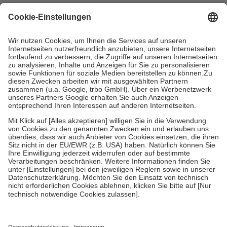
mit.
Grundsätzlich leisten Mitglieder Zuzahlungen in Höhe von zehn
Prozent des Abgabepreises,
mindestens
jedoch
fünf Euro
und
höchstens zehn Euro.
Es sind jedoch nie mehr als die tatsächlichen
Kosten der Leistung zu entrichten.
Diese Regeln gelten grundsätzlich auch für Online-Apotheken.
Bei Heilmitteln und häuslicher Krankenpflege beträgt die
Zuzahlung zehn Prozent der Kosten sowie zehn Euro je
Verordnung.
Um das Engagement der Versicherten für ihre eigene Gesundheit zu
stärken und die besondere Stellung der Familie zu unterstützen,
fallen
keine Zuzahlungen
an bei:
• Kindern und Jugendlichen bis zum vollendeten 18. Lebensjahr
mit Ausnahme der Fahrkosten
• Untersuchungen zur Vorsorge und Früherkennung, die von der
GKV getragen werden
• empfohlenen Schutzimpfungen
• Harn- und Blutteststreifen
Wir nutzen Trusted Shops als unabhängigen Dienstleister für die
Einholung von Bewertungen. Trusted Shops hat Maßnahmen
getroffen, um sicherzustellen, dass es sich um echte Bewertungen