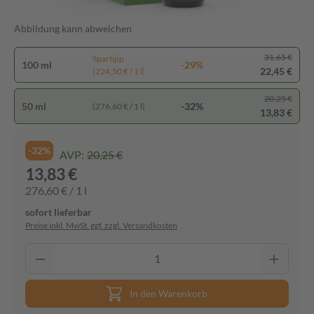
Abbildung kann abweichen
31,65 €
Spartipp
100 ml
-29%
22,45 €
(224,50 € / 1 l)
20,25 €
50 ml
-32%
(276,60 € / 1 l)
13,83 €
-32%
AVP:
20,25 €
13,83 €
276,60 € / 1 l
sofort lieferbar
Preise inkl. MwSt. ggf. zzgl. Versandkosten
In den Warenkorb