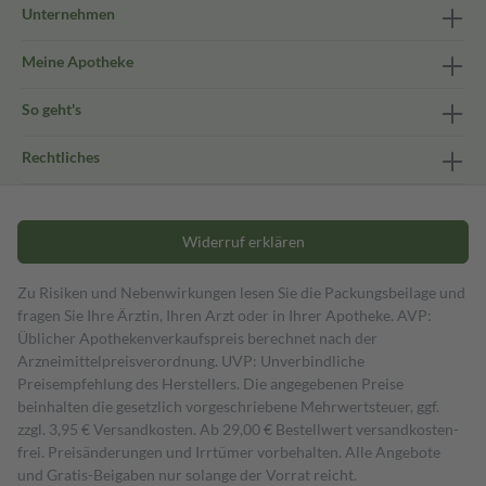
Unternehmen
Meine Apotheke
So geht's
Rechtliches
Widerruf erklären
Zu Risiken und Nebenwirkungen lesen Sie die Packungsbeilage und
fragen Sie Ihre Ärztin, Ihren Arzt oder in Ihrer Apotheke. AVP:
Üblicher Apothekenverkaufspreis berechnet nach der
Arzneimittelpreisverordnung. UVP: Unverbindliche
Preisempfehlung des Herstellers. Die angegebenen Preise
beinhalten die gesetzlich vorgeschriebene Mehrwertsteuer, ggf.
zzgl. 3,95 € Versandkosten. Ab 29,00 € Bestell­wert versand­kosten­
frei. Preisänderungen und Irrtümer vorbehalten. Alle Angebote
und Gratis-Beigaben nur solange der Vorrat reicht.