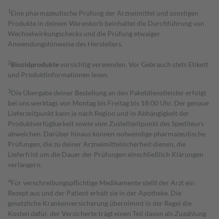
1
Eine pharmazeutische Prüfung der Arzneimittel und sonstigen
Produkte in deinem Warenkorb beinhaltet die Durchführung von
Wechselwirkungschecks und die Prüfung etwaiger
Anwendungshinweise des Herstellers.
2
Biozidprodukte
vorsichtig verwenden. Vor Gebrauch stets Etikett
und Produktinformationen lesen.
3
Die Übergabe deiner Bestellung an den Paketdienstleister erfolgt
bei uns werktags von Montag bis Freitag bis 18:00 Uhr. Der genaue
Lieferzeitpunkt kann je nach Region und in Abhängigkeit der
Produktverfügbarkeit sowie vom Zustellzeitpunkt des Spediteurs
abweichen. Darüber hinaus können notwendige pharmazeutische
Prüfungen, die zu deiner Arzneimittelsicherheit dienen, die
Lieferfrist um die Dauer der Prüfungen einschließlich Klärungen
verlängern.
4
Für verschreibungspflichtige Medikamente stellt der Arzt ein
Rezept aus und der Patient erhält sie in der Apotheke. Die
gesetzliche Krankenversicherung übernimmt in der Regel die
Kosten dafür, der Versicherte trägt einen Teil davon als Zuzahlung