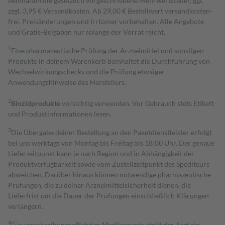
beinhalten die gesetzlich vorgeschriebene Mehrwertsteuer, ggf.
zzgl. 3,95 € Versandkosten. Ab 29,00 € Bestell­wert versand­kosten­
frei. Preisänderungen und Irrtümer vorbehalten. Alle Angebote
und Gratis-Beigaben nur solange der Vorrat reicht.
1
Eine pharmazeutische Prüfung der Arzneimittel und sonstigen
Produkte in deinem Warenkorb beinhaltet die Durchführung von
Wechselwirkungschecks und die Prüfung etwaiger
Anwendungshinweise des Herstellers.
2
Biozidprodukte
vorsichtig verwenden. Vor Gebrauch stets Etikett
und Produktinformationen lesen.
3
Die Übergabe deiner Bestellung an den Paketdienstleister erfolgt
bei uns werktags von Montag bis Freitag bis 18:00 Uhr. Der genaue
Lieferzeitpunkt kann je nach Region und in Abhängigkeit der
Produktverfügbarkeit sowie vom Zustellzeitpunkt des Spediteurs
abweichen. Darüber hinaus können notwendige pharmazeutische
Prüfungen, die zu deiner Arzneimittelsicherheit dienen, die
Lieferfrist um die Dauer der Prüfungen einschließlich Klärungen
verlängern.
4
Für verschreibungspflichtige Medikamente stellt der Arzt ein