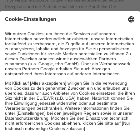
Rezept aus und der Patient erhält sie in der Apotheke. Die
gesetzliche Krankenversicherung übernimmt in der Regel die
Kosten dafür, der Versicherte trägt einen Teil davon als Zuzahlung
mit.
Grundsätzlich leisten Mitglieder Zuzahlungen in Höhe von zehn
Prozent des Abgabepreises,
mindestens
jedoch
fünf Euro
und
höchstens zehn Euro.
Es sind jedoch nie mehr als die tatsächlichen
Kosten der Leistung zu entrichten.
Diese Regeln gelten grundsätzlich auch für Online-Apotheken.
Bei Heilmitteln und häuslicher Krankenpflege beträgt die
Zuzahlung zehn Prozent der Kosten sowie zehn Euro je
Verordnung.
Um das Engagement der Versicherten für ihre eigene Gesundheit zu
stärken und die besondere Stellung der Familie zu unterstützen,
fallen
keine Zuzahlungen
an bei:
• Kindern und Jugendlichen bis zum vollendeten 18. Lebensjahr
mit Ausnahme der Fahrkosten
• Untersuchungen zur Vorsorge und Früherkennung, die von der
GKV getragen werden
• empfohlenen Schutzimpfungen
• Harn- und Blutteststreifen