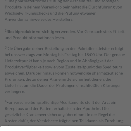
Eine pharmazeutische Prüfung der Arzneimittel und sonstigen
Produkte in deinem Warenkorb beinhaltet die Durchführung von
Wechselwirkungschecks und die Prüfung etwaiger
Anwendungshinweise des Herstellers.
2
Biozidprodukte
vorsichtig verwenden. Vor Gebrauch stets Etikett
und Produktinformationen lesen.
3
Die Übergabe deiner Bestellung an den Paketdienstleister erfolgt
bei uns werktags von Montag bis Freitag bis 18:00 Uhr. Der genaue
Lieferzeitpunkt kann je nach Region und in Abhängigkeit der
Produktverfügbarkeit sowie vom Zustellzeitpunkt des Spediteurs
abweichen. Darüber hinaus können notwendige pharmazeutische
Prüfungen, die zu deiner Arzneimittelsicherheit dienen, die
Lieferfrist um die Dauer der Prüfungen einschließlich Klärungen
verlängern.
4
Für verschreibungspflichtige Medikamente stellt der Arzt ein
Rezept aus und der Patient erhält sie in der Apotheke. Die
gesetzliche Krankenversicherung übernimmt in der Regel die
Kosten dafür, der Versicherte trägt einen Teil davon als Zuzahlung
mit.