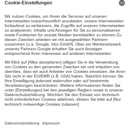
Grundsätzlich leisten Mitglieder Zuzahlungen in Höhe von zehn
Prozent des Abgabepreises,
mindestens
jedoch
fünf Euro
und
höchstens zehn Euro.
Es sind jedoch nie mehr als die tatsächlichen
Kosten der Leistung zu entrichten.
Diese Regeln gelten grundsätzlich auch für Online-Apotheken.
Bei Heilmitteln und häuslicher Krankenpflege beträgt die
Zuzahlung zehn Prozent der Kosten sowie zehn Euro je
Verordnung.
Um das Engagement der Versicherten für ihre eigene Gesundheit zu
stärken und die besondere Stellung der Familie zu unterstützen,
fallen
keine Zuzahlungen
an bei:
• Kindern und Jugendlichen bis zum vollendeten 18. Lebensjahr
mit Ausnahme der Fahrkosten
• Untersuchungen zur Vorsorge und Früherkennung, die von der
GKV getragen werden
• empfohlenen Schutzimpfungen
• Harn- und Blutteststreifen
Wir nutzen Trusted Shops als unabhängigen Dienstleister für die
Einholung von Bewertungen. Trusted Shops hat Maßnahmen
getroffen, um sicherzustellen, dass es sich um echte Bewertungen
handelt. Mehr Informationen findest du hier: