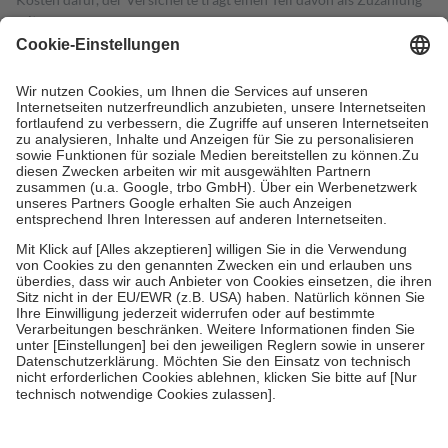
mit.
Grundsätzlich leisten Mitglieder Zuzahlungen in Höhe von zehn
Prozent des Abgabepreises,
mindestens
jedoch
fünf Euro
und
höchstens zehn Euro.
Es sind jedoch nie mehr als die tatsächlichen
Kosten der Leistung zu entrichten.
Diese Regeln gelten grundsätzlich auch für Online-Apotheken.
Bei Heilmitteln und häuslicher Krankenpflege beträgt die
Zuzahlung zehn Prozent der Kosten sowie zehn Euro je
Verordnung.
Um das Engagement der Versicherten für ihre eigene Gesundheit zu
stärken und die besondere Stellung der Familie zu unterstützen,
fallen
keine Zuzahlungen
an bei:
• Kindern und Jugendlichen bis zum vollendeten 18. Lebensjahr
mit Ausnahme der Fahrkosten
• Untersuchungen zur Vorsorge und Früherkennung, die von der
GKV getragen werden
• empfohlenen Schutzimpfungen
• Harn- und Blutteststreifen
Wir nutzen Trusted Shops als unabhängigen Dienstleister für die
Einholung von Bewertungen. Trusted Shops hat Maßnahmen