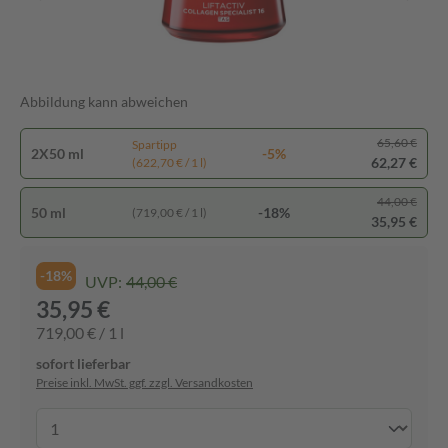
Abbildung kann abweichen
65,60 €
Spartipp
2X50 ml
-5%
62,27 €
(622,70 € / 1 l)
44,00 €
50 ml
-18%
(719,00 € / 1 l)
35,95 €
-18%
UVP:
44,00 €
35,95 €
719,00 € / 1 l
sofort lieferbar
Preise inkl. MwSt. ggf. zzgl. Versandkosten