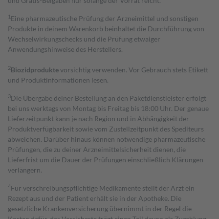
und Gratis-Beigaben nur solange der Vorrat reicht.
1
Eine pharmazeutische Prüfung der Arzneimittel und sonstigen
Produkte in deinem Warenkorb beinhaltet die Durchführung von
Wechselwirkungschecks und die Prüfung etwaiger
Anwendungshinweise des Herstellers.
2
Biozidprodukte
vorsichtig verwenden. Vor Gebrauch stets Etikett
und Produktinformationen lesen.
3
Die Übergabe deiner Bestellung an den Paketdienstleister erfolgt
bei uns werktags von Montag bis Freitag bis 18:00 Uhr. Der genaue
Lieferzeitpunkt kann je nach Region und in Abhängigkeit der
Produktverfügbarkeit sowie vom Zustellzeitpunkt des Spediteurs
abweichen. Darüber hinaus können notwendige pharmazeutische
Prüfungen, die zu deiner Arzneimittelsicherheit dienen, die
Lieferfrist um die Dauer der Prüfungen einschließlich Klärungen
verlängern.
4
Für verschreibungspflichtige Medikamente stellt der Arzt ein
Rezept aus und der Patient erhält sie in der Apotheke. Die
gesetzliche Krankenversicherung übernimmt in der Regel die
Kosten dafür, der Versicherte trägt einen Teil davon als Zuzahlung