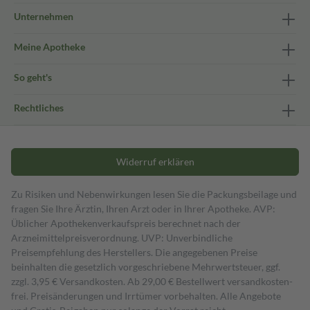
Unternehmen
Meine Apotheke
So geht's
Rechtliches
Widerruf erklären
Zu Risiken und Nebenwirkungen lesen Sie die Packungsbeilage und
fragen Sie Ihre Ärztin, Ihren Arzt oder in Ihrer Apotheke. AVP:
Üblicher Apothekenverkaufspreis berechnet nach der
Arzneimittelpreisverordnung. UVP: Unverbindliche
Preisempfehlung des Herstellers. Die angegebenen Preise
beinhalten die gesetzlich vorgeschriebene Mehrwertsteuer, ggf.
zzgl. 3,95 € Versandkosten. Ab 29,00 € Bestell­wert versand­kosten­
frei. Preisänderungen und Irrtümer vorbehalten. Alle Angebote