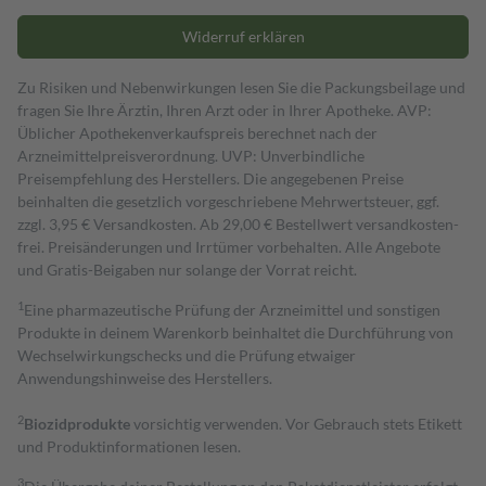
Widerruf erklären
Zu Risiken und Nebenwirkungen lesen Sie die Packungsbeilage und
fragen Sie Ihre Ärztin, Ihren Arzt oder in Ihrer Apotheke. AVP:
Üblicher Apothekenverkaufspreis berechnet nach der
Arzneimittelpreisverordnung. UVP: Unverbindliche
Preisempfehlung des Herstellers. Die angegebenen Preise
beinhalten die gesetzlich vorgeschriebene Mehrwertsteuer, ggf.
zzgl. 3,95 € Versandkosten. Ab 29,00 € Bestell­wert versand­kosten­
frei. Preisänderungen und Irrtümer vorbehalten. Alle Angebote
und Gratis-Beigaben nur solange der Vorrat reicht.
1
Eine pharmazeutische Prüfung der Arzneimittel und sonstigen
Produkte in deinem Warenkorb beinhaltet die Durchführung von
Wechselwirkungschecks und die Prüfung etwaiger
Anwendungshinweise des Herstellers.
2
Biozidprodukte
vorsichtig verwenden. Vor Gebrauch stets Etikett
und Produktinformationen lesen.
3