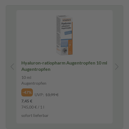
Hyaluron-ratiopharm Augentropfen 10 ml
Be
Augentropfen
WU
10 ml
20 
Augentropfen
Cr
-47%
-3
UVP:
13,99 €
7,45 €
5,5
745,00 € / 1 l
276
sofort lieferbar
sof