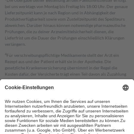
Die Übergabe deiner Bestellung an den Paketdienstleister erfolgt
bei uns werktags von Montag bis Freitag bis 18:00 Uhr. Der genaue
Lieferzeitpunkt kann je nach Region und in Abhängigkeit der
Produktverfügbarkeit sowie vom Zustellzeitpunkt des Spediteurs
abweichen. Darüber hinaus können notwendige pharmazeutische
Prüfungen, die zu deiner Arzneimittelsicherheit dienen, die
Lieferfrist um die Dauer der Prüfungen einschließlich Klärungen
verlängern.
4
Für verschreibungspflichtige Medikamente stellt der Arzt ein
Rezept aus und der Patient erhält sie in der Apotheke. Die
gesetzliche Krankenversicherung übernimmt in der Regel die
Kosten dafür, der Versicherte trägt einen Teil davon als Zuzahlung
mit.
Grundsätzlich leisten Mitglieder Zuzahlungen in Höhe von zehn
Prozent des Abgabepreises,
mindestens
jedoch
fünf Euro
und
höchstens zehn Euro.
Es sind jedoch nie mehr als die tatsächlichen
Kosten der Leistung zu entrichten.
Diese Regeln gelten grundsätzlich auch für Online-Apotheken.
Bei Heilmitteln und häuslicher Krankenpflege beträgt die
Zuzahlung zehn Prozent der Kosten sowie zehn Euro je
Verordnung.