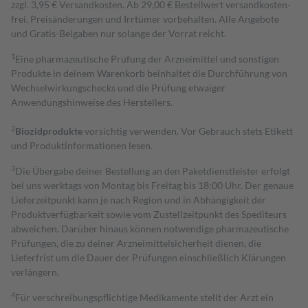
zzgl. 3,95 € Versandkosten. Ab 29,00 € Bestell­wert versand­kosten­
frei. Preisänderungen und Irrtümer vorbehalten. Alle Angebote
und Gratis-Beigaben nur solange der Vorrat reicht.
1
Eine pharmazeutische Prüfung der Arzneimittel und sonstigen
Produkte in deinem Warenkorb beinhaltet die Durchführung von
Wechselwirkungschecks und die Prüfung etwaiger
Anwendungshinweise des Herstellers.
2
Biozidprodukte
vorsichtig verwenden. Vor Gebrauch stets Etikett
und Produktinformationen lesen.
3
Die Übergabe deiner Bestellung an den Paketdienstleister erfolgt
bei uns werktags von Montag bis Freitag bis 18:00 Uhr. Der genaue
Lieferzeitpunkt kann je nach Region und in Abhängigkeit der
Produktverfügbarkeit sowie vom Zustellzeitpunkt des Spediteurs
abweichen. Darüber hinaus können notwendige pharmazeutische
Prüfungen, die zu deiner Arzneimittelsicherheit dienen, die
Lieferfrist um die Dauer der Prüfungen einschließlich Klärungen
verlängern.
4
Für verschreibungspflichtige Medikamente stellt der Arzt ein