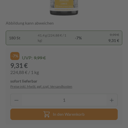
Abbildung kann abweichen
9,99 €
41,4 g (224,88 € / 1
180 St
-7%
9,31 €
kg)
-7%
UVP:
9,99 €
9,31 €
224,88 € / 1 kg
sofort lieferbar
Preise inkl. MwSt. ggf. zzgl. Versandkosten
In den Warenkorb