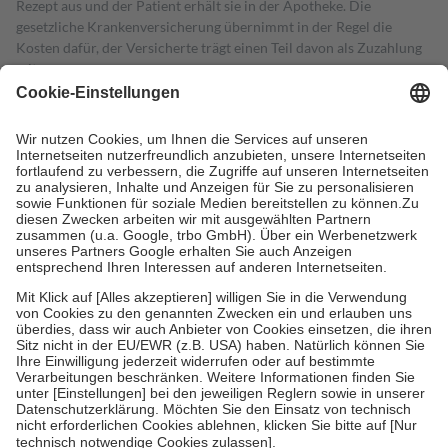
Rezept aus und der Patient erhält sie in der Apotheke. Die
gesetzliche Krankenversicherung übernimmt in der Regel die
Kosten dafür, der Versicherte trägt einen Teil davon als Zuzahlung
mit.
Grundsätzlich leisten Mitglieder Zuzahlungen in Höhe von zehn
Prozent des Abgabepreises,
mindestens
jedoch
fünf Euro
und
höchstens zehn Euro.
Es sind jedoch nie mehr als die tatsächlichen
Kosten der Leistung zu entrichten.
Diese Regeln gelten grundsätzlich auch für Online-Apotheken.
Bei Heilmitteln und häuslicher Krankenpflege beträgt die
Zuzahlung zehn Prozent der Kosten sowie zehn Euro je
Verordnung.
Um das Engagement der Versicherten für ihre eigene Gesundheit zu
stärken und die besondere Stellung der Familie zu unterstützen,
fallen
keine Zuzahlungen
an bei:
• Kindern und Jugendlichen bis zum vollendeten 18. Lebensjahr
mit Ausnahme der Fahrkosten
• Untersuchungen zur Vorsorge und Früherkennung, die von der
GKV getragen werden
• empfohlenen Schutzimpfungen
• Harn- und Blutteststreifen