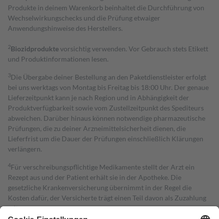
Produkte in deinem Warenkorb beinhaltet die Durchführung von
Wechselwirkungschecks und die Prüfung etwaiger
Anwendungshinweise des Herstellers.
2
Biozidprodukte
vorsichtig verwenden. Vor Gebrauch stets Etikett
und Produktinformationen lesen.
3
Die Übergabe deiner Bestellung an den Paketdienstleister erfolgt
bei uns werktags von Montag bis Freitag bis 18:00 Uhr. Der genaue
Lieferzeitpunkt kann je nach Region und in Abhängigkeit der
Produktverfügbarkeit sowie vom Zustellzeitpunkt des Spediteurs
abweichen. Darüber hinaus können notwendige pharmazeutische
Prüfungen, die zu deiner Arzneimittelsicherheit dienen, die
Lieferfrist um die Dauer der Prüfungen einschließlich Klärungen
verlängern.
4
Für verschreibungspflichtige Medikamente stellt der Arzt ein
Rezept aus und der Patient erhält sie in der Apotheke. Die
gesetzliche Krankenversicherung übernimmt in der Regel die
Kosten dafür, der Versicherte trägt einen Teil davon als Zuzahlung
mit.
Grundsätzlich leisten Mitglieder Zuzahlungen in Höhe von zehn