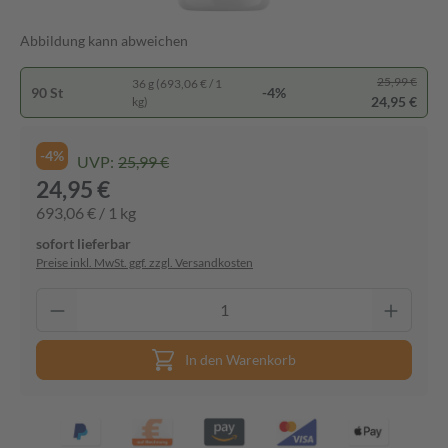
Abbildung kann abweichen
25,99 €
36 g (693,06 € / 1
90 St
-4%
24,95 €
kg)
-4%
UVP:
25,99 €
24,95 €
693,06 € / 1 kg
sofort lieferbar
Preise inkl. MwSt. ggf. zzgl. Versandkosten
In den Warenkorb