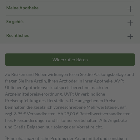
Meine Apotheke
So geht's
Rechtliches
Widerruf erklären
Zu Risiken und Nebenwirkungen lesen Sie die Packungsbeilage und
fragen Sie Ihre Ärztin, Ihren Arzt oder in Ihrer Apotheke. AVP:
Üblicher Apothekenverkaufspreis berechnet nach der
Arzneimittelpreisverordnung. UVP: Unverbindliche
Preisempfehlung des Herstellers. Die angegebenen Preise
beinhalten die gesetzlich vorgeschriebene Mehrwertsteuer, ggf.
zzgl. 3,95 € Versandkosten. Ab 29,00 € Bestell­wert versand­kosten­
frei. Preisänderungen und Irrtümer vorbehalten. Alle Angebote
und Gratis-Beigaben nur solange der Vorrat reicht.
1
Eine pharmazeutische Prüfung der Arzneimittel und sonstigen