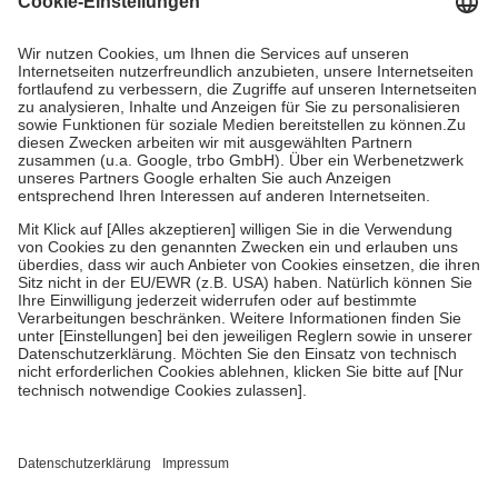
Prozent des Abgabepreises,
mindestens
jedoch
fünf Euro
und
höchstens zehn Euro.
Es sind jedoch nie mehr als die tatsächlichen
Kosten der Leistung zu entrichten.
Diese Regeln gelten grundsätzlich auch für Online-Apotheken.
Bei Heilmitteln und häuslicher Krankenpflege beträgt die
Zuzahlung zehn Prozent der Kosten sowie zehn Euro je
Verordnung.
Um das Engagement der Versicherten für ihre eigene Gesundheit zu
stärken und die besondere Stellung der Familie zu unterstützen,
fallen
keine Zuzahlungen
an bei:
• Kindern und Jugendlichen bis zum vollendeten 18. Lebensjahr
mit Ausnahme der Fahrkosten
• Untersuchungen zur Vorsorge und Früherkennung, die von der
GKV getragen werden
• empfohlenen Schutzimpfungen
• Harn- und Blutteststreifen
Wir nutzen Trusted Shops als unabhängigen Dienstleister für die
Einholung von Bewertungen. Trusted Shops hat Maßnahmen
getroffen, um sicherzustellen, dass es sich um echte Bewertungen
handelt. Mehr Informationen findest du hier: