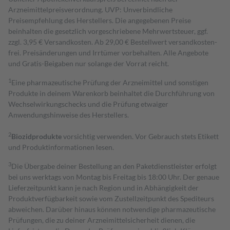
Arzneimittelpreisverordnung. UVP: Unverbindliche
Preisempfehlung des Herstellers. Die angegebenen Preise
beinhalten die gesetzlich vorgeschriebene Mehrwertsteuer, ggf.
zzgl. 3,95 € Versandkosten. Ab 29,00 € Bestell­wert versand­kosten­
frei. Preisänderungen und Irrtümer vorbehalten. Alle Angebote
und Gratis-Beigaben nur solange der Vorrat reicht.
1
Eine pharmazeutische Prüfung der Arzneimittel und sonstigen
Produkte in deinem Warenkorb beinhaltet die Durchführung von
Wechselwirkungschecks und die Prüfung etwaiger
Anwendungshinweise des Herstellers.
2
Biozidprodukte
vorsichtig verwenden. Vor Gebrauch stets Etikett
und Produktinformationen lesen.
3
Die Übergabe deiner Bestellung an den Paketdienstleister erfolgt
bei uns werktags von Montag bis Freitag bis 18:00 Uhr. Der genaue
Lieferzeitpunkt kann je nach Region und in Abhängigkeit der
Produktverfügbarkeit sowie vom Zustellzeitpunkt des Spediteurs
abweichen. Darüber hinaus können notwendige pharmazeutische
Prüfungen, die zu deiner Arzneimittelsicherheit dienen, die