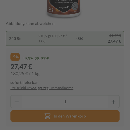
Abbildung kann abweichen
28,97 €
210,9 g (130,25 € /
240 St
-5%
27,47 €
1 kg)
-5%
UVP:
28,97 €
27,47 €
130,25 € / 1 kg
sofort lieferbar
Preise inkl. MwSt. ggf. zzgl. Versandkosten
In den Warenkorb