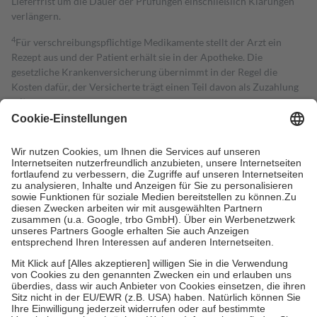
Lieferfrist um die Dauer der Prüfungen einschließlich Klärungen
verlängern.
4
Für verschreibungspflichtige Medikamente stellt der Arzt ein
Rezept aus und der Patient erhält sie in der Apotheke. Die
gesetzliche Krankenversicherung übernimmt in der Regel die
Kosten dafür, der Versicherte trägt einen Teil davon als Zuzahlung
mit.
Grundsätzlich leisten Mitglieder Zuzahlungen in Höhe von zehn
Prozent des Abgabepreises,
mindestens
jedoch
fünf Euro
und
höchstens zehn Euro.
Es sind jedoch nie mehr als die tatsächlichen
Kosten der Leistung zu entrichten.
Diese Regeln gelten grundsätzlich auch für Online-Apotheken.
Bei Heilmitteln und häuslicher Krankenpflege beträgt die
Zuzahlung zehn Prozent der Kosten sowie zehn Euro je
Verordnung.
Um das Engagement der Versicherten für ihre eigene Gesundheit zu
stärken und die besondere Stellung der Familie zu unterstützen,
fallen
keine Zuzahlungen
an bei:
• Kindern und Jugendlichen bis zum vollendeten 18. Lebensjahr
mit Ausnahme der Fahrkosten
• Untersuchungen zur Vorsorge und Früherkennung, die von der