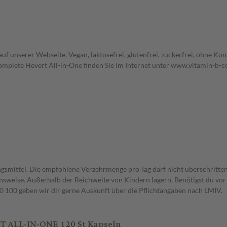
uf unserer Webseite. Vegan, laktosefrei, glutenfrei, zuckerfrei, ohne Kon
plete Hevert All-in-One finden Sie im Internet unter www.vitamin-b-co
gsmittel. Die empfohlene Verzehrmenge pro Tag darf nicht überschritten
weise. Außerhalb der Reichweite von Kindern lagern. Benötigst du vor 
00 geben wir dir gerne Auskunft über die Pflichtangaben nach LMIV.
 ALL-IN-ONE 120 St Kapseln