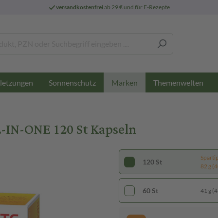
versandkostenfrei
ab 29 € und für E-Rezepte
letzungen
Sonnenschutz
Themenwelten
Marken
IN-ONE 120 St Kapseln
Sparti
120 St
82 g (4
60 St
41 g (4