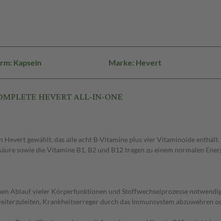
rm: Kapseln
Marke: Hevert
 COMPLETE HEVERT ALL-IN-ONE
Hevert gewählt, das alle acht B-Vitamine plus vier Vitaminoide enthält. 
säure sowie die Vitamine B1, B2 und B12 tragen zu einem normalen Energ
chen Ablauf vieler Körperfunktionen und Stoffwechselprozesse notwendi
weiterzuleiten, Krankheitserreger durch das Immunsystem abzuwehren ode