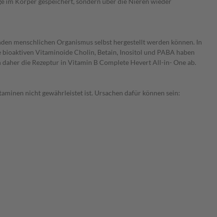
e im Körper gespeichert, sondern über die Nieren wieder
nden menschlichen Organismus selbst hergestellt werden können. In
 bioaktiven Vitaminoide Cholin, Betain, Inositol und PABA haben
 daher die Rezeptur in Vitamin B Complete Hevert All-in- One ab.
aminen nicht gewährleistet ist. Ursachen dafür können sein: