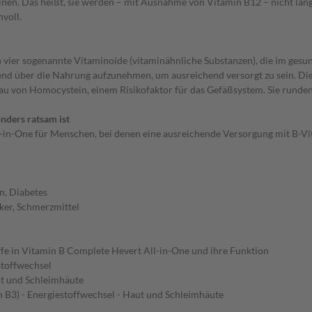
nen. Das heißt, sie werden – mit Ausnahme von Vitamin B12 – nicht lang
voll.
vier sogenannte Vitaminoide (vitaminähnliche Substanzen), die im gesu
zend über die Nahrung aufzunehmen, um ausreichend versorgt zu sein. Die
au von Homocystein, einem Risikofaktor für das Gefäßsystem. Sie runden
nders ratsam ist
-in-One für Menschen, bei denen eine ausreichende Versorgung mit B-Vit
n, Diabetes
ker, Schmerzmittel
fe in Vitamin B Complete Hevert All-in-One und ihre Funktion
stoffwechsel
ut und Schleimhäute
n B3) - Energiestoffwechsel - Haut und Schleimhäute