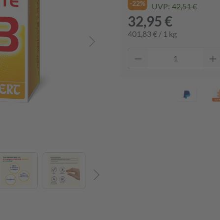
-22%
UVP:
42,51 €
32,95 €
401,83 € / 1 kg