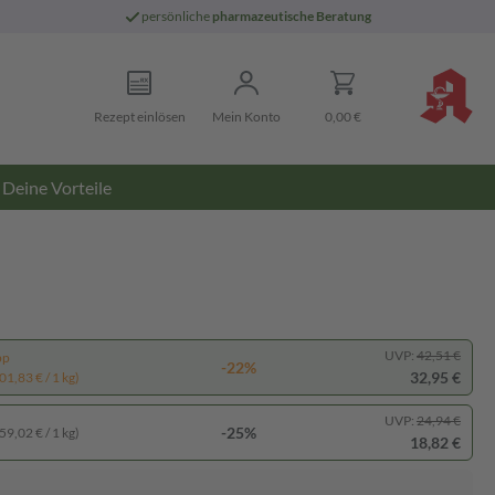
persönliche
pharmazeutische Beratung
Rezept einlösen
Mein Konto
0,00 €
Deine Vorteile
UVP:
42,51 €
pp
-22%
32,95 €
01,83 € / 1 kg)
UVP:
24,94 €
-25%
59,02 € / 1 kg)
18,82 €