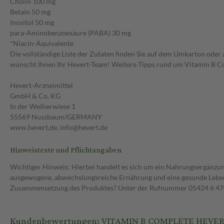
Cholin 100 mg
Betain 50 mg
Inositol 50 mg
para-Aminobenzoesäure (PABA) 30 mg
*Niacin-Äquivalente
Die vollständige Liste der Zutaten finden Sie auf dem Umkarton oder a
wünscht Ihnen Ihr Hevert-Team! Weitere Tipps rund um Vitamin B Com
Hevert-Arzneimittel
GmbH & Co. KG
In der Weiherwiese 1
55569 Nussbaum/GERMANY
www.hevert.de, info@hevert.de
Hinweistexte und Pflichtangaben
Wichtiger Hinweis: Hierbei handelt es sich um ein Nahrungsergänzun
ausgewogene, abwechslungsreiche Ernährung und eine gesunde Lebens
Zusammensetzung des Produktes? Unter der Rufnummer 05424 6 470 1
Kundenbewertungen: VITAMIN B COMPLETE HEVERT