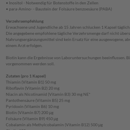
• Inositol - Notwendig für Botenstoffe in den Zellen
• para-Amino- - Baustein der Folsäure benzoesäure (PABA)
Verzehrsempfehlung
Erwachsene und Jugendliche ab 15 Jahren schlucken 1 Kapsel täglich 
Die angegebene empfohlene tägliche Verzehrsmenge darf nicht übers
Nahrungsergänzungsmittel sind kein Ersatz für eine ausgewogene, ab
einem Arzt erfolgen.
Biotin kann die Ergebnisse von Laboruntersuchungen beeinflussen. Bi
vorgenommen werden soll.
Zutaten (pro 1 Kapsel)
Thiamin (Vitamin B1) 50 mg
Riboflavin (Vitamin B2) 20 mg
Niacin als Nicotinamid (Vitamin B3) 30 mg NE*
Pantothensäure (Vitamin B5) 25 mg
Pyridoxin (Vitamin B6) 10 mg
Biotin (Vitamin B7) 200 μg
Folsäure (Vitamin B9) 450 μg
Cobalamin als Methylcobalamin (Vitamin B12) 500 μg