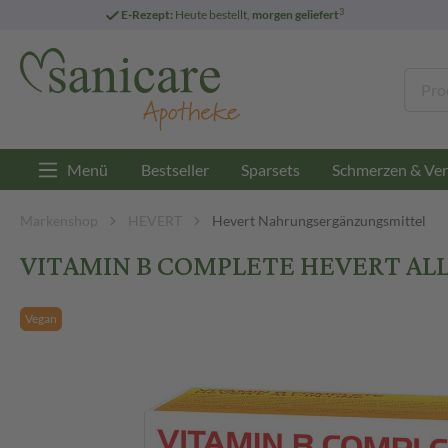
3
E-Rezept:
Heute bestellt,
morgen geliefert
Menü
Bestseller
Sparsets
Schmerzen & Ver
Markenshop
HEVERT
Hevert Nahrungsergänzungsmittel
VITAMIN B COMPLETE HEVERT ALL-
Vegan