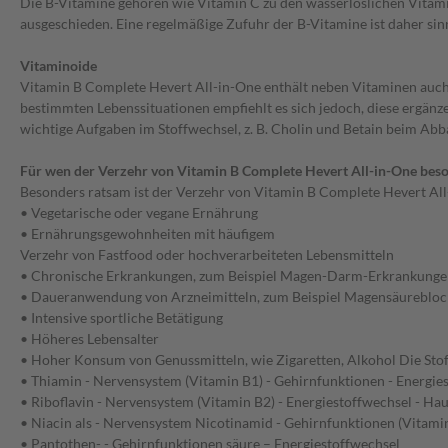
Die B-Vitamine gehören wie Vitamin C zu den wasserlöslichen Vitami
ausgeschieden. Eine regelmäßige Zufuhr der B-Vitamine ist daher sinn
Vitaminoide
Vitamin B Complete Hevert All-in-One enthält neben Vitaminen auch 
bestimmten Lebenssituationen empfiehlt es sich jedoch, diese ergän
wichtige Aufgaben im Stoffwechsel, z. B. Cholin und Betain beim Abb
Für wen der Verzehr von Vitamin B Complete Hevert All-in-One beso
Besonders ratsam ist der Verzehr von Vitamin B Complete Hevert All
• Vegetarische oder vegane Ernährung
• Ernährungsgewohnheiten mit häufigem
Verzehr von Fastfood oder hochverarbeiteten Lebensmitteln
• Chronische Erkrankungen, zum Beispiel Magen-Darm-Erkrankunge
• Daueranwendung von Arzneimitteln, zum Beispiel Magensäurebloc
• Intensive sportliche Betätigung
• Höheres Lebensalter
• Hoher Konsum von Genussmitteln, wie Zigaretten, Alkohol Die Stof
• Thiamin - Nervensystem (Vitamin B1) - Gehirnfunktionen - Energie
• Riboflavin - Nervensystem (Vitamin B2) - Energiestoffwechsel - Ha
• Niacin als - Nervensystem Nicotinamid - Gehirnfunktionen (Vitami
• Pantothen- - Gehirnfunktionen säure – Energiestoffwechsel