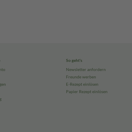
e
So geht's
nto
Newsletter anfordern
Freunde werben
gen
E-Rezept einlösen
Papier Rezept einlösen
g