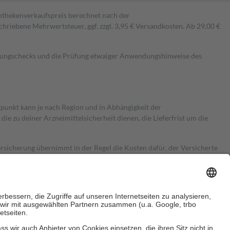
pothekenverkaufspreis berechnet nach der
hriebene Mehrwertsteuer, ggf. zzgl. 3,95 € Versandkosten. Ab 29,00 €
kungschecks und die Prüfung etwaiger Anwendungshinweise des
itpunkt kann je nach Region und in Abhängigkeit der
 zu deiner Arzneimittelsicherheit dienen, die Lieferfrist um die
ersicherung übernimmt in der Regel die Kosten dafür, der Versicherte
Euro.
Es sind jedoch nie mehr als die tatsächlichen Kosten der Leistung
e Zuzahlungen
an bei: