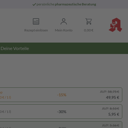
persönliche
pharmazeutische Beratung
Rezept einlösen
Mein Konto
0,00 €
Deine Vorteile
AVP:
58,75 €
pp
-15%
49,95 €
 € / 1 l)
AVP:
8,53 €
-30%
 € / 1 l)
5,95 €
AVP:
5,36 €