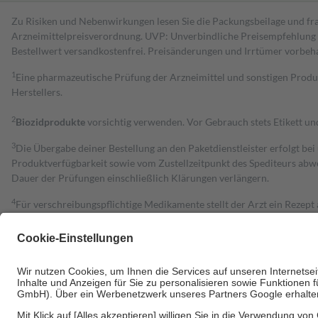
Zu Risiken und Nebenwirkungen lesen Sie die Packungsbeilage und fra
Arzneimittelpreisverordnung. UVP: Unverbindliche Preisempfehlung de
Bestell­wert versand­kosten­frei. Preisänderungen und Irrtümer vorbeh
1
Eine pharmazeutische Prüfung der Arzneimittel und sonstigen Pro
Herstellers.
2
Biozidprodukte
vorsichtig verwenden. Vor Gebrauch stets Etikett u
3
Die Übergabe deiner Bestellung an den Paketdienstleister erfolgt bei
Produktverfügbarkeit sowie vom Zustellzeitpunkt des Spediteurs abwe
Dauer der Prüfungen einschließlich Klärungen verlängern.
4
Für verschreibungspflichtige Medikamente stellt der Arzt ein Rezept 
trägt einen Teil davon als Zuzahlung mit.
Grundsätzlich leisten Mitglieder Zuzahlungen in Höhe von zehn Proz
zu entrichten.
Diese Regeln gelten grundsätzlich auch für Online-Apotheken.
Bei Heilmitteln und häuslicher Krankenpflege beträgt die Zuzahlung 
Um das Engagement der Versicherten für ihre eigene Gesundheit zu stä
• Kindern und Jugendlichen bis zum vollendeten 18. Lebensjahr mit