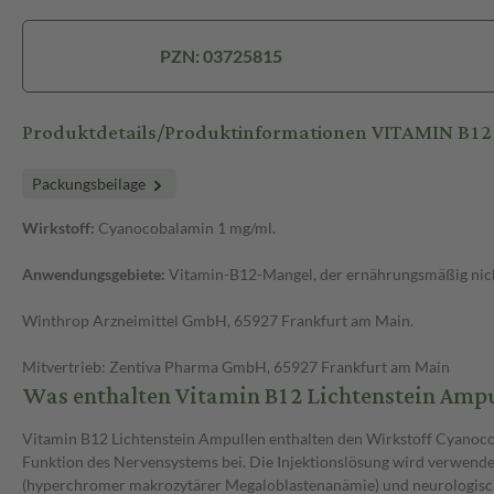
PZN: 03725815
Produktdetails/Produktinformationen VITAMIN B12 
Packungsbeilage
Wirkstoff:
Cyanocobalamin 1 mg/ml.
Anwendungsgebiete:
Vitamin-B12-Mangel, der ernährungsmäßig nic
Winthrop Arzneimittel GmbH, 65927 Frankfurt am Main.
Mitvertrieb: Zentiva Pharma GmbH, 65927 Frankfurt am Main
Was enthalten Vitamin B12 Lichtenstein Ampu
Vitamin B12 Lichtenstein Ampullen enthalten den Wirkstoff Cyanocob
Funktion des Nervensystems bei. Die Injektionslösung wird verwend
(hyperchromer makrozytärer Megaloblastenanämie) und neurologisch