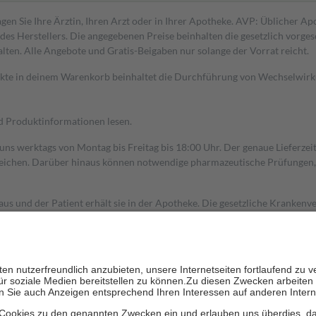
gen Sie Ihre Ärztin, Ihren Arzt oder in Ihrer Apotheke. AVP: Üblicher A
s Herstellers. Die angegebenen Preise beinhalten die gesetzlich vorgesc
alten. Alle Angebote und Gratis-Beigaben nur solange der Vorrat reicht.
dukte in deinem Warenkorb beinhaltet die Durchführung von Wechselwir
nd Produktinformationen lesen.
 uns werktags von Montag bis Freitag bis 18:00 Uhr. Der genaue Lieferze
ichen. Darüber hinaus können notwendige pharmazeutische Prüfungen, die
aus und der Patient erhält sie in der Apotheke. Die gesetzliche Krankenv
ent des Abgabepreises,
mindestens
jedoch
fünf Euro
und
höchstens zehn 
zehn Prozent der Kosten sowie zehn Euro je Verordnung.
rken und die besondere Stellung der Familie zu unterstützen, fallen
kein
 Ausnahme der Fahrkosten