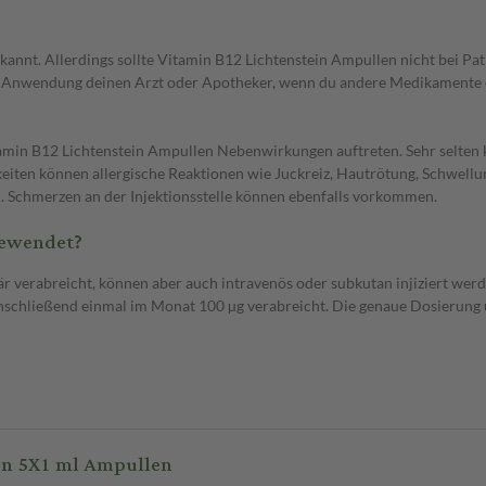
kannt. Allerdings sollte Vitamin B12 Lichtenstein Ampullen nicht bei P
er Anwendung deinen Arzt oder Apotheker, wenn du andere Medikamente
amin B12 Lichtenstein Ampullen Nebenwirkungen auftreten. Sehr selten 
iten können allergische Reaktionen wie Juckreiz, Hautrötung, Schwellu
d. Schmerzen an der Injektionsstelle können ebenfalls vorkommen.
gewendet?
 verabreicht, können aber auch intravenös oder subkutan injiziert werd
chließend einmal im Monat 100 µg verabreicht. Die genaue Dosierung 
en 5X1 ml Ampullen