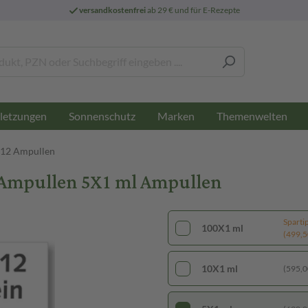
versandkostenfrei
ab 29 € und für E-Rezepte
letzungen
Sonnenschutz
Marken
Themenwelten
B12 Ampullen
 Ampullen 5X1 ml Ampullen
Sparti
100X1 ml
(499,50
10X1 ml
(595,00