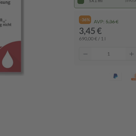
5X1 ml
(690,00
-36%
AVP:
5,36 €
3,45 €
690,00 € / 1 l