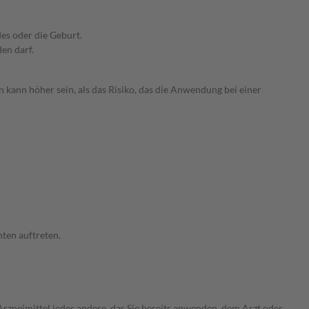
es oder die Geburt.
den darf.
 kann höher sein, als das Risiko, das die Anwendung bei einer
ten auftreten.
rzneimittel jedes andere, das Sie bereits anwenden, dem Arzt oder