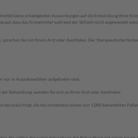
imittel keine schädigenden Auswirkungen auf die Entwicklung Ihres Kind
 darauf, dass das Arzneimittel während der Stillzeit nicht angewendet wer
, sprechen Sie mit Ihrem Arzt oder Apotheker. Der therapeutische Nutzen
r nur in Ausnahmefällen aufgetreten sind.
der Behandlung, wenden Sie sich an Ihren Arzt oder Apotheker.
n berücksichtigt, die bei mindestens einem von 1.000 behandelten Patien
en. Sie sollten deswegen generell vor der Behandlung mit einem neuen A