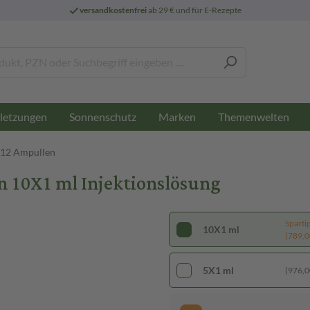
versandkostenfrei
ab 29 € und für E-Rezepte
letzungen
Sonnenschutz
Marken
Themenwelten
B12 Ampullen
 10X1 ml Injektionslösung
Sparti
10X1 ml
(789,00
5X1 ml
(976,00