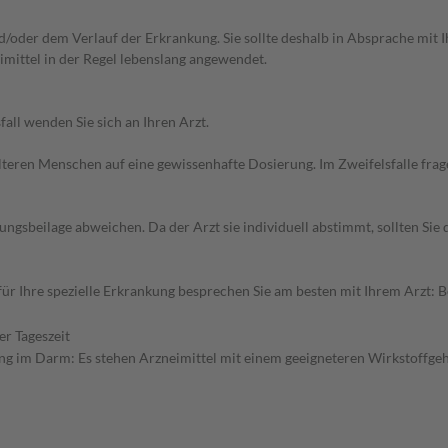
oder dem Verlauf der Erkrankung. Sie sollte deshalb in Absprache mit I
mittel in der Regel lebenslang angewendet.
all wenden Sie sich an Ihren Arzt.
d älteren Menschen auf eine gewissenhafte Dosierung. Im Zweifelsfalle f
gsbeilage abweichen. Da der Arzt sie individuell abstimmt, sollten Si
r Ihre spezielle Erkrankung besprechen Sie am besten mit Ihrem Arzt: 
r Tageszeit
 im Darm: Es stehen Arzneimittel mit einem geeigneteren Wirkstoffgeh