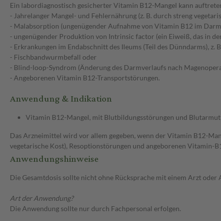
Ein labordiagnostisch gesicherter Vitamin B12-Mangel kann auftreten
- Jahrelanger Mangel- und Fehlernährung (z. B. durch streng vegetaris
- Malabsorption (ungenügender Aufnahme von Vitamin B12 im Darm
- ungenügender Produktion von Intrinsic factor (ein Eiweiß, das in 
- Erkrankungen im Endabschnitt des Ileums (Teil des Dünndarms), z. B
- Fischbandwurmbefall oder
- Blind-loop-Syndrom (Änderung des Darmverlaufs nach Magenopera
- Angeborenen Vitamin B12-Transportstörungen.
Anwendung & Indikation
Vitamin B12-Mangel, mit Blutbildungsstörungen und Blutarmu
Das Arzneimittel wird vor allem gegeben, wenn der Vitamin B12-Man
vegetarische Kost), Resoptionstörungen und angeborenen Vitamin-B1
Anwendungshinweise
Die Gesamtdosis sollte nicht ohne Rücksprache mit einem Arzt oder
Art der Anwendung?
Die Anwendung sollte nur durch Fachpersonal erfolgen.