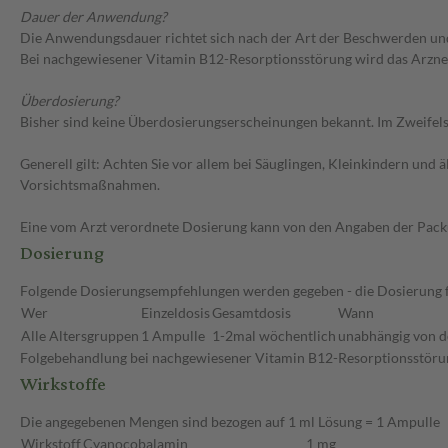
Dauer der Anwendung?
Die Anwendungsdauer richtet sich nach der Art der Beschwerden und/
Bei nachgewiesener Vitamin B12-Resorptionsstörung wird das Arznei
Überdosierung?
Bisher sind keine Überdosierungserscheinungen bekannt. Im Zweifelsf
Generell gilt: Achten Sie vor allem bei Säuglingen, Kleinkindern un
Vorsichtsmaßnahmen.
Eine vom Arzt verordnete Dosierung kann von den Angaben der Packun
Dosierung
Folgende Dosierungsempfehlungen werden gegeben - die Dosierung fü
Wer
Einzeldosis
Gesamtdosis
Wann
Alle Altersgruppen
1 Ampulle
1-2mal wöchentlich
unabhängig von de
Folgebehandlung bei nachgewiesener Vitamin B12-Resorptionsstörung
Wirkstoffe
Die angegebenen Mengen sind bezogen auf 1 ml Lösung = 1 Ampulle
Wirkstoff
Cyanocobalamin
1 mg