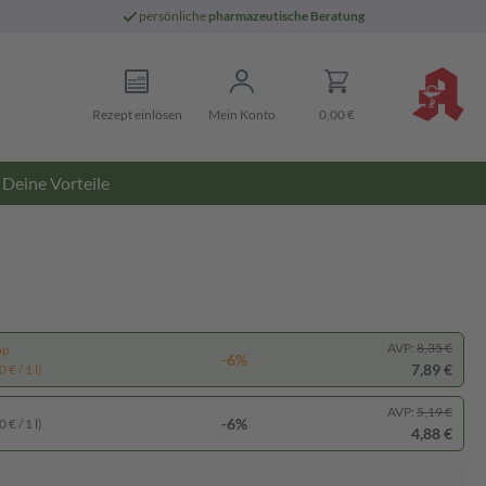
persönliche
pharmazeutische Beratung
Rezept einlösen
Mein Konto
0,00 €
Deine Vorteile
AVP:
8,35 €
pp
-6%
7,89 €
 € / 1 l)
AVP:
5,19 €
-6%
 € / 1 l)
4,88 €