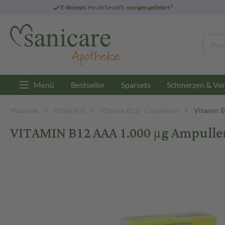
3
E-Rezept:
Heute bestellt,
morgen geliefert
Menü
Bestseller
Sparsets
Schmerzen & Ver
Vitamine
Vitamin B
Vitamin B12 - Cobalamin
Vitamin 
VITAMIN B12 AAA 1.000 µg Ampullen