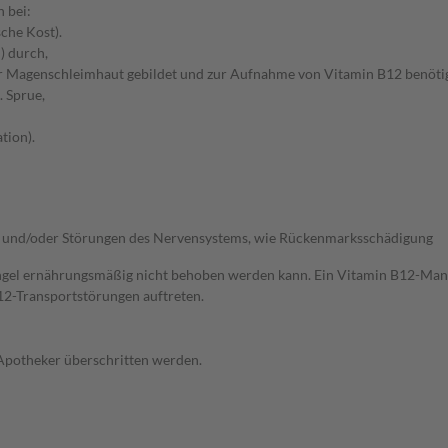
 bei:
che Kost).
) durch,
der Magenschleimhaut gebildet und zur Aufnahme von Vitamin B12 benötig
. Sprue,
tion).
t und/oder Störungen des Nervensystems, wie Rückenmarksschädigung
gel ernährungsmäßig nicht behoben werden kann. Ein Vitamin B12-Mangel
2-Transportstörungen auftreten.
 Apotheker überschritten werden.