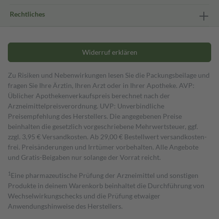
Rechtliches
Widerruf erklären
Zu Risiken und Nebenwirkungen lesen Sie die Packungsbeilage und
fragen Sie Ihre Ärztin, Ihren Arzt oder in Ihrer Apotheke. AVP:
Üblicher Apothekenverkaufspreis berechnet nach der
Arzneimittelpreisverordnung. UVP: Unverbindliche
Preisempfehlung des Herstellers. Die angegebenen Preise
beinhalten die gesetzlich vorgeschriebene Mehrwertsteuer, ggf.
zzgl. 3,95 € Versandkosten. Ab 29,00 € Bestell­wert versand­kosten­
frei. Preisänderungen und Irrtümer vorbehalten. Alle Angebote
und Gratis-Beigaben nur solange der Vorrat reicht.
1
Eine pharmazeutische Prüfung der Arzneimittel und sonstigen
Produkte in deinem Warenkorb beinhaltet die Durchführung von
Wechselwirkungschecks und die Prüfung etwaiger
Anwendungshinweise des Herstellers.