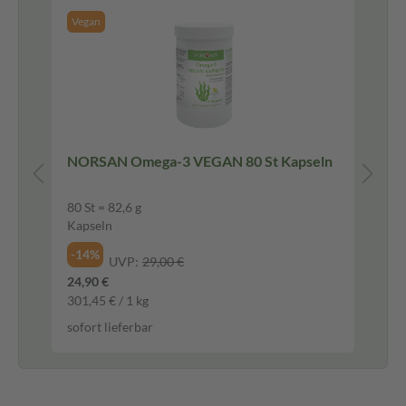
Vegan
NORSAN Omega-3 VEGAN 80 St Kapseln
vi
Fi
80 St = 82,6 g
120
Kapseln
Fil
-14%
-2
UVP:
29,00 €
24,90 €
31,
301,45 € / 1 kg
250
sofort lieferbar
sof