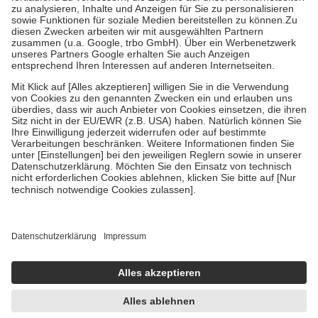
Bei Heilmitteln und häuslicher Krankenpflege beträgt die
Zuzahlung zehn Prozent der Kosten sowie zehn Euro je
Verordnung.
Um das Engagement der Versicherten für ihre eigene Gesundheit zu
stärken und die besondere Stellung der Familie zu unterstützen,
fallen
keine Zuzahlungen
an bei:
• Kindern und Jugendlichen bis zum vollendeten 18. Lebensjahr
mit Ausnahme der Fahrkosten
• Untersuchungen zur Vorsorge und Früherkennung, die von der
GKV getragen werden
• empfohlenen Schutzimpfungen
• Harn- und Blutteststreifen
Wir nutzen Trusted Shops als unabhängigen Dienstleister für die
Einholung von Bewertungen. Trusted Shops hat Maßnahmen
getroffen, um sicherzustellen, dass es sich um echte Bewertungen
handelt. Mehr Informationen findest du hier:
https://help.etrusted.com/hc/de/articles/4419944605341
Einige Bilder und Inhalte wurden unter Zuhilfenahme künstlicher
Intelligenz erstellt.