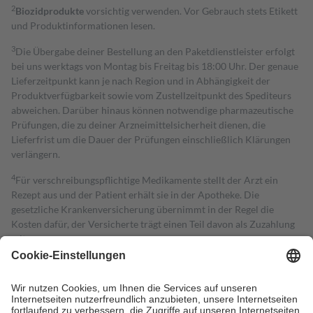
2
Biozidprodukte
vorsichtig verwenden. Vor Gebrauch stets Etikett
und Produktinformationen lesen.
3
Die Übergabe deiner Bestellung an den Paketdienstleister erfolgt
bei uns werktags von Montag bis Freitag bis 18:00 Uhr. Der genaue
Lieferzeitpunkt kann je nach Region und in Abhängigkeit der
Produktverfügbarkeit sowie vom Zustellzeitpunkt des Spediteurs
abweichen. Darüber hinaus können notwendige pharmazeutische
Prüfungen, die zu deiner Arzneimittelsicherheit dienen, die
Lieferfrist um die Dauer der Prüfungen einschließlich Klärungen
verlängern.
4
Für verschreibungspflichtige Medikamente stellt der Arzt ein
Rezept aus und der Patient erhält sie in der Apotheke. Die
gesetzliche Krankenversicherung übernimmt in der Regel die
Kosten dafür, der Versicherte trägt einen Teil davon als Zuzahlung
mit.
Grundsätzlich leisten Mitglieder Zuzahlungen in Höhe von zehn
Prozent des Abgabepreises,
mindestens
jedoch
fünf Euro
und
höchstens zehn Euro.
Es sind jedoch nie mehr als die tatsächlichen
Kosten der Leistung zu entrichten.
Diese Regeln gelten grundsätzlich auch für Online-Apotheken.