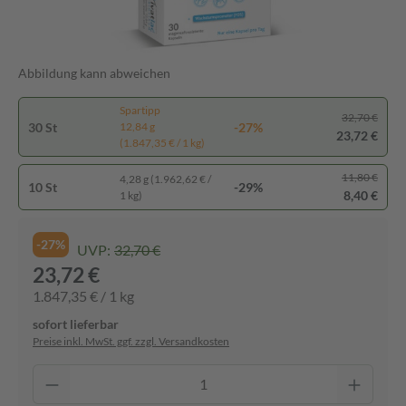
Abbildung kann abweichen
Spartipp
32,70 €
30 St
-27%
12,84 g
23,72 €
(1.847,35 € / 1 kg)
11,80 €
4,28 g (1.962,62 € /
10 St
-29%
8,40 €
1 kg)
-27%
UVP:
32,70 €
23,72 €
1.847,35 € / 1 kg
sofort lieferbar
Preise inkl. MwSt. ggf. zzgl. Versandkosten