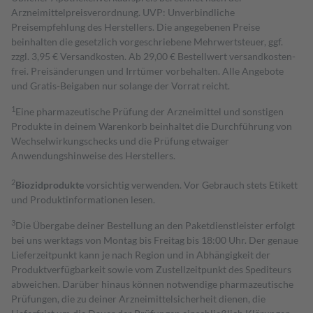
Arzneimittelpreisverordnung. UVP: Unverbindliche
Preisempfehlung des Herstellers. Die angegebenen Preise
beinhalten die gesetzlich vorgeschriebene Mehrwertsteuer, ggf.
zzgl. 3,95 € Versandkosten. Ab 29,00 € Bestell­wert versand­kosten­
frei. Preisänderungen und Irrtümer vorbehalten. Alle Angebote
und Gratis-Beigaben nur solange der Vorrat reicht.
1
Eine pharmazeutische Prüfung der Arzneimittel und sonstigen
Produkte in deinem Warenkorb beinhaltet die Durchführung von
Wechselwirkungschecks und die Prüfung etwaiger
Anwendungshinweise des Herstellers.
2
Biozidprodukte
vorsichtig verwenden. Vor Gebrauch stets Etikett
und Produktinformationen lesen.
3
Die Übergabe deiner Bestellung an den Paketdienstleister erfolgt
bei uns werktags von Montag bis Freitag bis 18:00 Uhr. Der genaue
Lieferzeitpunkt kann je nach Region und in Abhängigkeit der
Produktverfügbarkeit sowie vom Zustellzeitpunkt des Spediteurs
abweichen. Darüber hinaus können notwendige pharmazeutische
Prüfungen, die zu deiner Arzneimittelsicherheit dienen, die