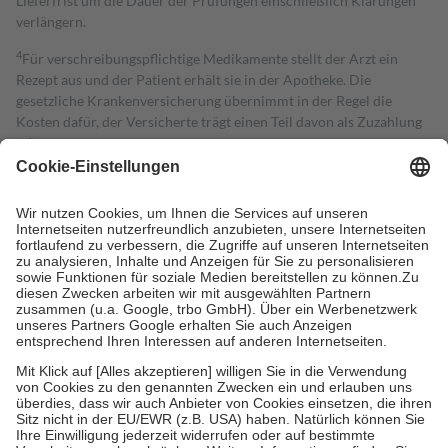
Lieferfrist um die Dauer der Prüfungen einschließlich Klärungen
verlängern.
4
Für verschreibungspflichtige Medikamente stellt der Arzt ein
Rezept aus und der Patient erhält sie in der Apotheke. Die
gesetzliche Krankenversicherung übernimmt in der Regel die
Kosten dafür, der Versicherte trägt einen Teil davon als Zuzahlung
mit.
Grundsätzlich leisten Mitglieder Zuzahlungen in Höhe von zehn
Prozent des Abgabepreises,
mindestens
jedoch
fünf Euro
und
höchstens zehn Euro.
Es sind jedoch nie mehr als die tatsächlichen
Kosten der Leistung zu entrichten.
Diese Regeln gelten grundsätzlich auch für Online-Apotheken.
Bei Heilmitteln und häuslicher Krankenpflege beträgt die
Zuzahlung zehn Prozent der Kosten sowie zehn Euro je
Verordnung.
Um das Engagement der Versicherten für ihre eigene Gesundheit zu
stärken und die besondere Stellung der Familie zu unterstützen,
fallen
keine Zuzahlungen
an bei:
• Kindern und Jugendlichen bis zum vollendeten 18. Lebensjahr
mit Ausnahme der Fahrkosten
• Untersuchungen zur Vorsorge und Früherkennung, die von der