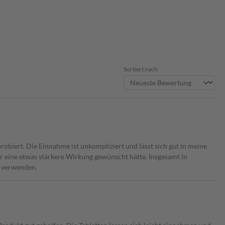
Sortiert nach
robiert. Die Einnahme ist unkompliziert und lässt sich gut in meine
ir eine etwas stärkere Wirkung gewünscht hätte. Insgesamt in
r verwenden.