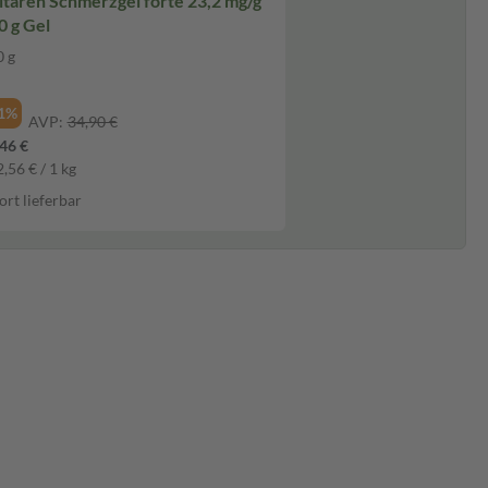
ltaren Schmerzgel forte 23,2 mg/g
0 g Gel
 g
l
1%
AVP:
34,90 €
46 €
,56 € / 1 kg
ort lieferbar