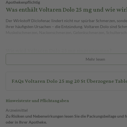
Apothekenpflichtig
Was enthält Voltaren Dolo 25 mg und wie wirk
Der Wirkstoff Diclofenac lindert nicht nur spürbar Schmerzen, sonde
ihrer häufigsten Ursachen – die Entzündung. Voltaren Dolo sind Schm
Muskelschmerzen, Nackenschmerzen, Gelenkschmerzen, Schultersc
Wie wird Voltaren Dolo 25 mg eingenommen?
Mehr lesen
Die empfohlene Dosis für Erwachsene und Jugendliche ab 14 Jahren i
überzogene Tablette ein, danach kannst du bei Bedarf alle 4 bis 6 St
Tablette einnehmen. Bitte überschreite nicht die Menge von 3 überzo
FAQs Voltaren Dolo 25 mg 20 St Überzogene Tabl
Stunden.
Um die bestmögliche Wirksamkeit zu erzielen, solltest du die überzo
ausreichend Flüssigkeit, zum Beispiel einem Glas Wasser, einnehmen. 
Hinweistexte und Pflichtangaben
Tabletten vor dem Essen einzunehmen.
Arzneimittel
Zu Risiken und Nebenwirkungen lesen Sie die Packungsbeilage und fra
oder in Ihrer Apotheke.