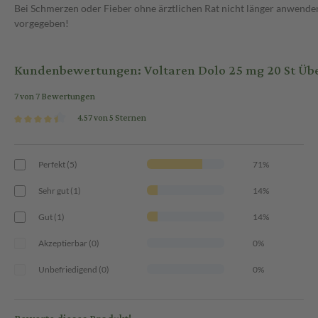
Bei Schmerzen oder Fieber ohne ärztlichen Rat nicht länger anwenden
vorgegeben!
Kundenbewertungen: Voltaren Dolo 25 mg 20 St Üb
7 von 7 Bewertungen
4.57 von 5 Sternen
Perfekt (5)
71%
Sehr gut (1)
14%
Gut (1)
14%
Akzeptierbar (0)
0%
Unbefriedigend (0)
0%