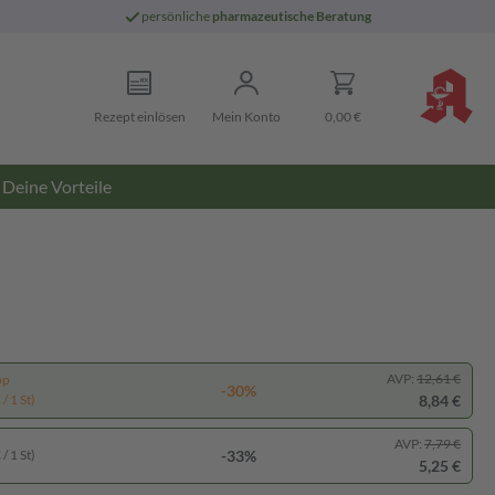
persönliche
pharmazeutische Beratung
Rezept einlösen
Mein Konto
0,00 €
Deine Vorteile
AVP:
12,61 €
pp
-30%
8,84 €
/ 1 St)
AVP:
7,79 €
-33%
/ 1 St)
5,25 €