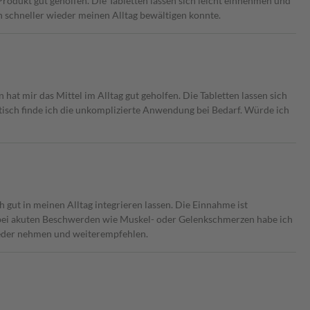
odukt gut geholfen. Die Tabletten lassen sich leicht einnehmen und
ch schneller wieder meinen Alltag bewältigen konnte.
t mir das Mittel im Alltag gut geholfen. Die Tabletten lassen sich
tisch finde ich die unkomplizierte Anwendung bei Bedarf. Würde ich
h gut in meinen Alltag integrieren lassen. Die Einnahme ist
de bei akuten Beschwerden wie Muskel- oder Gelenkschmerzen habe ich
ieder nehmen und weiterempfehlen.