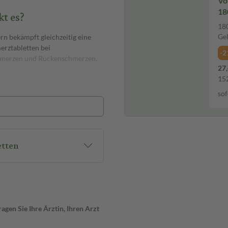
Vo
18
t es?
180
Ge
rn bekämpft gleichzeitig eine
erztabletten bei
-2
hmerzen und Rückenschmerzen.
27,
152
sof
st: Zu Beginn nimmst du eine
unden eine weitere überzogene
genen Tabletten innerhalb von 24
etten
genen Tabletten unzerkaut mit
Es ist ratsam, die überzogenen
gen Sie Ihre Ärztin, Ihren Arzt