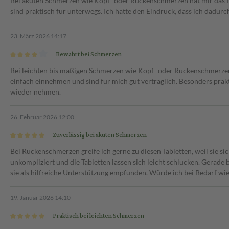
Bei akuten Schmerzen wie Kopf- oder Rückenschmerzen hat mir das Pr
sind praktisch für unterwegs. Ich hatte den Eindruck, dass ich dadur
23. März 2026 14:17
Bewährt bei Schmerzen
Bei leichten bis mäßigen Schmerzen wie Kopf- oder Rückenschmerzen ha
einfach einnehmen und sind für mich gut verträglich. Besonders prak
wieder nehmen.
26. Februar 2026 12:00
Zuverlässig bei akuten Schmerzen
Bei Rückenschmerzen greife ich gerne zu diesen Tabletten, weil sie sic
unkompliziert und die Tabletten lassen sich leicht schlucken. Gera
sie als hilfreiche Unterstützung empfunden. Würde ich bei Bedarf w
19. Januar 2026 14:10
Praktisch bei leichten Schmerzen