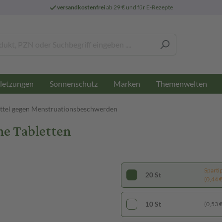
versandkostenfrei
ab 29 € und für E-Rezepte
letzungen
Sonnenschutz
Marken
Themenwelten
ittel gegen Menstruationsbeschwerden
ne Tabletten
Sparti
20 St
(0,44 € 
10 St
(0,53 € 