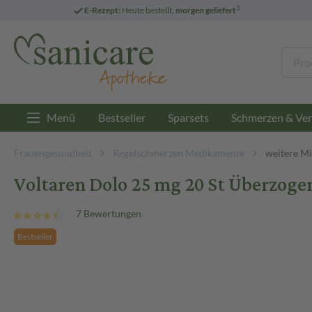
3
E-Rezept:
Heute bestellt,
morgen geliefert
Menü
Bestseller
Sparsets
Schmerzen & Ver
Frauengesundheit
Regelschmerzen Medikamente
weitere M
Voltaren Dolo 25 mg 20 St Überzoge
7 Bewertungen
Bestseller