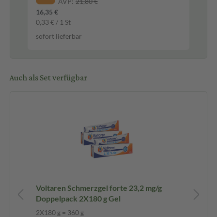
AVP:
21,80 €
sof
16,35 €
0,33 € / 1 St
sofort lieferbar
Auch als Set verfügbar
et
Voltaren Schmerzgel forte 23,2 mg/g
Vo
Doppelpack 2X180 g Gel
2X180 g = 360 g
3X1