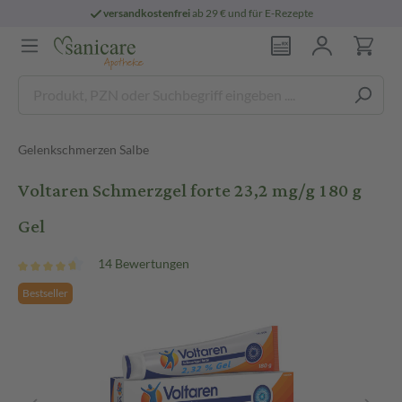
versandkostenfrei
ab 29 € und für E-Rezepte
Gelenkschmerzen Salbe
Voltaren Schmerzgel forte 23,2 mg/g 180 g
Gel
14 Bewertungen
Bestseller