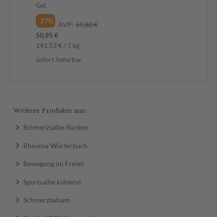
Gel
Ge
-27%
-2
AVP:
69,80 €
50,95 €
74,
141,53 € / 1 kg
138
sofort lieferbar
sof
Weitere Produkte aus:
Schmerzsalbe Rücken
Rheuma-Wörterbuch
Bewegung im Freien
Sportsalbe kühlend
Schmerzbalsam