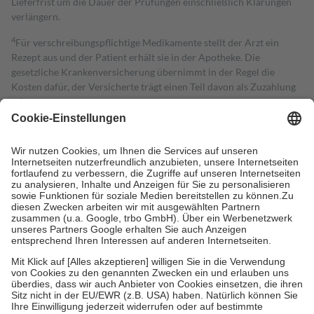
Lieferfrist um die Dauer der Prüfungen einschließlich Klärungen
verlängern.
4
Für verschreibungspflichtige Medikamente stellt der Arzt ein
Rezept aus und der Patient erhält sie in der Apotheke. Die
gesetzliche Krankenversicherung übernimmt in der Regel die
Kosten dafür, der Versicherte trägt einen Teil davon als Zuzahlung
mit.
Grundsätzlich leisten Mitglieder Zuzahlungen in Höhe von zehn
Prozent des Abgabepreises,
mindestens
jedoch
fünf Euro
und
höchstens zehn Euro.
Es sind jedoch nie mehr als die tatsächlichen
Kosten der Leistung zu entrichten.
Diese Regeln gelten grundsätzlich auch für Online-Apotheken.
Bei Heilmitteln und häuslicher Krankenpflege beträgt die
Zuzahlung zehn Prozent der Kosten sowie zehn Euro je
Verordnung.
Um das Engagement der Versicherten für ihre eigene Gesundheit zu
stärken und die besondere Stellung der Familie zu unterstützen,
fallen
keine Zuzahlungen
an bei:
• Kindern und Jugendlichen bis zum vollendeten 18. Lebensjahr
mit Ausnahme der Fahrkosten
• Untersuchungen zur Vorsorge und Früherkennung, die von der