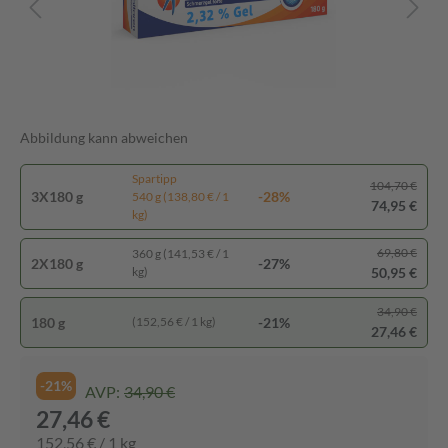
Abbildung kann abweichen
Spartipp
104,70 €
3X180 g
-28%
540 g (138,80 € / 1
74,95 €
kg)
69,80 €
360 g (141,53 € / 1
2X180 g
-27%
50,95 €
kg)
34,90 €
180 g
-21%
(152,56 € / 1 kg)
27,46 €
-21%
AVP:
34,90 €
27,46 €
152,56 € / 1 kg