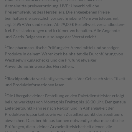
Arzneimittelpreisverordnung. UVP: Unverbindliche
Preisempfehlung des Herstellers. Die angegebenen Preise
beinhalten die gesetzlich vorgeschriebene Mehrwertsteuer, ggf.
zzgl. 3,95 € Versandkosten. Ab 29,00 € Bestell­wert versand­kosten­
frei. Preisänderungen und Irrtümer vorbehalten. Alle Angebote
und Gratis-Beigaben nur solange der Vorrat reicht.
1
Eine pharmazeutische Prüfung der Arzneimittel und sonstigen
Produkte in deinem Warenkorb beinhaltet die Durchführung von
Wechselwirkungschecks und die Prüfung etwaiger
Anwendungshinweise des Herstellers.
2
Biozidprodukte
vorsichtig verwenden. Vor Gebrauch stets Etikett
und Produktinformationen lesen.
3
Die Übergabe deiner Bestellung an den Paketdienstleister erfolgt
bei uns werktags von Montag bis Freitag bis 18:00 Uhr. Der genaue
Lieferzeitpunkt kann je nach Region und in Abhängigkeit der
Produktverfügbarkeit sowie vom Zustellzeitpunkt des Spediteurs
abweichen. Darüber hinaus können notwendige pharmazeutische
Prüfungen, die zu deiner Arzneimittelsicherheit dienen, die