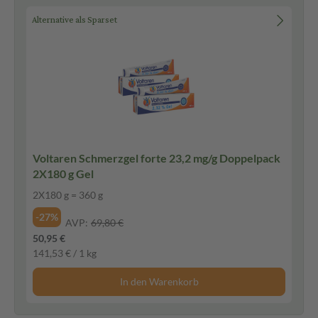
Alternative als Sparset
Voltaren Schmerzgel forte 23,2 mg/g Doppelpack
2X180 g Gel
2X180 g = 360 g
-27%
AVP:
69,80 €
50,95 €
141,53 € / 1 kg
In den Warenkorb