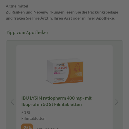
Arzneimittel
Zu Risiken und Nebenwirkungen lesen Sie die Packungsbeilage
und fragen Sie Ihre Ärztin, Ihren Arzt oder in Ihrer Apotheke.
Tipp vom Apotheker
I
IBU LYSIN ratiopharm 400 mg - mit
Th
Ibuprofen 50 St Filmtabletten
RÜ
50 St
4 S
Filmtabletten
24,
6,1
-25%