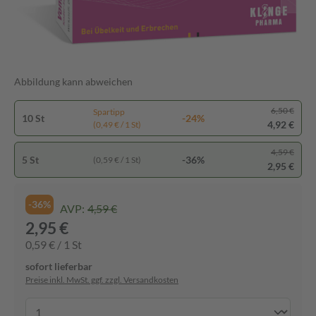
Abbildung kann abweichen
6,50 €
Spartipp
10 St
-24%
4,92 €
(0,49 € / 1 St)
4,59 €
5 St
-36%
(0,59 € / 1 St)
2,95 €
-36%
AVP:
4,59 €
2,95 €
0,59 € / 1 St
sofort lieferbar
Preise inkl. MwSt. ggf. zzgl. Versandkosten