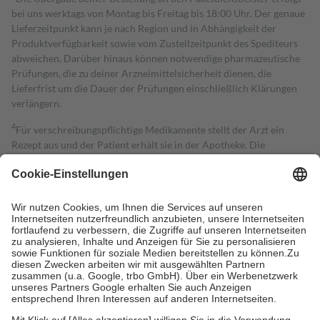
bei uns werktags von Montag bis Freitag bis 18:00 Uhr. Der genaue
Lieferzeitpunkt kann je nach Region und in Abhängigkeit der
Produktverfügbarkeit sowie vom Zustellzeitpunkt des Spediteurs
abweichen. Darüber hinaus können notwendige pharmazeutische
Prüfungen, die zu deiner Arzneimittelsicherheit dienen, die
Lieferfrist um die Dauer der Prüfungen einschließlich Klärungen
verlängern.
4
Für verschreibungspflichtige Medikamente stellt der Arzt ein
Rezept aus und der Patient erhält sie in der Apotheke. Die
gesetzliche Krankenversicherung übernimmt in der Regel die
Kosten dafür, der Versicherte trägt einen Teil davon als Zuzahlung
mit.
Grundsätzlich leisten Mitglieder Zuzahlungen in Höhe von zehn
Prozent des Abgabepreises,
mindestens
jedoch
fünf Euro
und
höchstens zehn Euro.
Es sind jedoch nie mehr als die tatsächlichen
Kosten der Leistung zu entrichten.
Diese Regeln gelten grundsätzlich auch für Online-Apotheken.
Bei Heilmitteln und häuslicher Krankenpflege beträgt die
Zuzahlung zehn Prozent der Kosten sowie zehn Euro je
Verordnung.