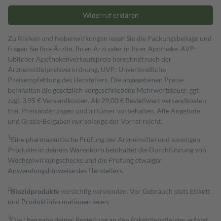
Widerruf erklären
Zu Risiken und Nebenwirkungen lesen Sie die Packungsbeilage und
fragen Sie Ihre Ärztin, Ihren Arzt oder in Ihrer Apotheke. AVP:
Üblicher Apothekenverkaufspreis berechnet nach der
Arzneimittelpreisverordnung. UVP: Unverbindliche
Preisempfehlung des Herstellers. Die angegebenen Preise
beinhalten die gesetzlich vorgeschriebene Mehrwertsteuer, ggf.
zzgl. 3,95 € Versandkosten. Ab 29,00 € Bestell­wert versand­kosten­
frei. Preisänderungen und Irrtümer vorbehalten. Alle Angebote
und Gratis-Beigaben nur solange der Vorrat reicht.
1
Eine pharmazeutische Prüfung der Arzneimittel und sonstigen
Produkte in deinem Warenkorb beinhaltet die Durchführung von
Wechselwirkungschecks und die Prüfung etwaiger
Anwendungshinweise des Herstellers.
2
Biozidprodukte
vorsichtig verwenden. Vor Gebrauch stets Etikett
und Produktinformationen lesen.
3
Die Übergabe deiner Bestellung an den Paketdienstleister erfolgt