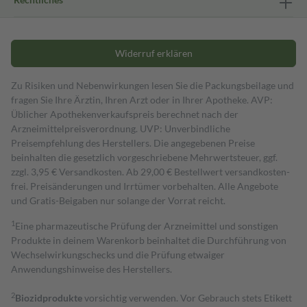
Widerruf erklären
Zu Risiken und Nebenwirkungen lesen Sie die Packungsbeilage und
fragen Sie Ihre Ärztin, Ihren Arzt oder in Ihrer Apotheke. AVP:
Üblicher Apothekenverkaufspreis berechnet nach der
Arzneimittelpreisverordnung. UVP: Unverbindliche
Preisempfehlung des Herstellers. Die angegebenen Preise
beinhalten die gesetzlich vorgeschriebene Mehrwertsteuer, ggf.
zzgl. 3,95 € Versandkosten. Ab 29,00 € Bestell­wert versand­kosten­
frei. Preisänderungen und Irrtümer vorbehalten. Alle Angebote
und Gratis-Beigaben nur solange der Vorrat reicht.
1
Eine pharmazeutische Prüfung der Arzneimittel und sonstigen
Produkte in deinem Warenkorb beinhaltet die Durchführung von
Wechselwirkungschecks und die Prüfung etwaiger
Anwendungshinweise des Herstellers.
2
Biozidprodukte
vorsichtig verwenden. Vor Gebrauch stets Etikett