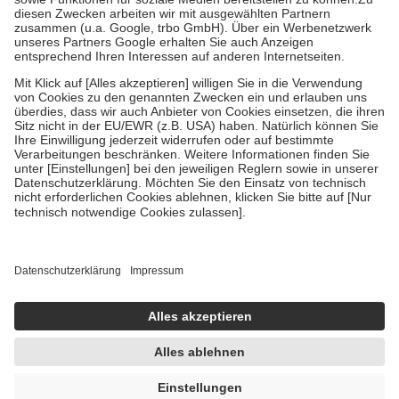
Zuzahlung zehn Prozent der Kosten sowie zehn Euro je
Verordnung.
Um das Engagement der Versicherten für ihre eigene Gesundheit zu
stärken und die besondere Stellung der Familie zu unterstützen,
fallen
keine Zuzahlungen
an bei:
• Kindern und Jugendlichen bis zum vollendeten 18. Lebensjahr
mit Ausnahme der Fahrkosten
• Untersuchungen zur Vorsorge und Früherkennung, die von der
GKV getragen werden
• empfohlenen Schutzimpfungen
• Harn- und Blutteststreifen
Wir nutzen Trusted Shops als unabhängigen Dienstleister für die
Einholung von Bewertungen. Trusted Shops hat Maßnahmen
getroffen, um sicherzustellen, dass es sich um echte Bewertungen
handelt. Mehr Informationen findest du hier:
https://help.etrusted.com/hc/de/articles/4419944605341
Einige Bilder und Inhalte wurden unter Zuhilfenahme künstlicher
Intelligenz erstellt.
AVP:
12,79 €