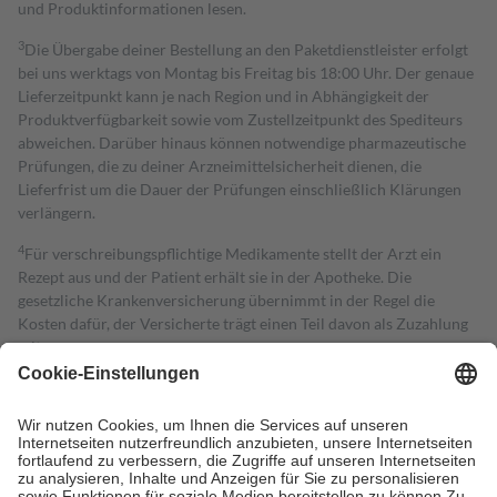
und Produktinformationen lesen.
3
Die Übergabe deiner Bestellung an den Paketdienstleister erfolgt
bei uns werktags von Montag bis Freitag bis 18:00 Uhr. Der genaue
Lieferzeitpunkt kann je nach Region und in Abhängigkeit der
Produktverfügbarkeit sowie vom Zustellzeitpunkt des Spediteurs
abweichen. Darüber hinaus können notwendige pharmazeutische
Prüfungen, die zu deiner Arzneimittelsicherheit dienen, die
Lieferfrist um die Dauer der Prüfungen einschließlich Klärungen
verlängern.
4
Für verschreibungspflichtige Medikamente stellt der Arzt ein
Rezept aus und der Patient erhält sie in der Apotheke. Die
gesetzliche Krankenversicherung übernimmt in der Regel die
Kosten dafür, der Versicherte trägt einen Teil davon als Zuzahlung
mit.
Grundsätzlich leisten Mitglieder Zuzahlungen in Höhe von zehn
Prozent des Abgabepreises,
mindestens
jedoch
fünf Euro
und
höchstens zehn Euro.
Es sind jedoch nie mehr als die tatsächlichen
Kosten der Leistung zu entrichten.
Diese Regeln gelten grundsätzlich auch für Online-Apotheken.
Bei Heilmitteln und häuslicher Krankenpflege beträgt die