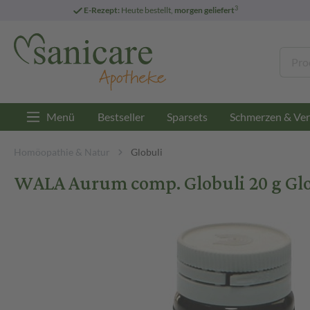
3
E-Rezept:
Heute bestellt,
morgen geliefert
Menü
Bestseller
Sparsets
Schmerzen & Ver
Homöopathie & Natur
Globuli
WALA Aurum comp. Globuli 20 g Gl