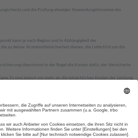
kungschecks und die Prüfung etwaiger Anwendungshinweise des
itpunkt kann je nach Region und in Abhängigkeit der
 zu deiner Arzneimittelsicherheit dienen, die Lieferfrist um die
ersicherung übernimmt in der Regel die Kosten dafür, der Versicherte
Euro.
Es sind jedoch nie mehr als die tatsächlichen Kosten der Leistung
e Zuzahlungen
an bei: