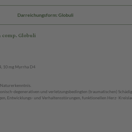
Darreichungsform: Globuli
 comp. Globuli
4, 10 mg Myrrha D4
Naturerkenntnis.
ronisch-degenerativen und verletzungsbedingten (traumatischen) Schäd
en, Entwicklungs- und Verhaltensstörungen, funktionellen Herz- Kreisla