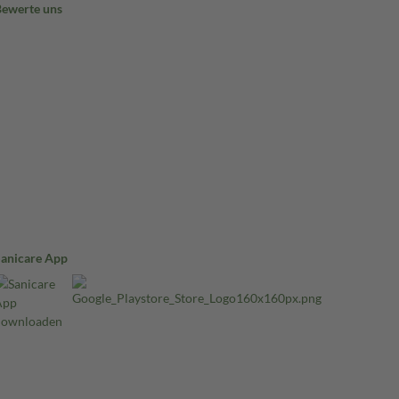
Bewerte uns
Sanicare App