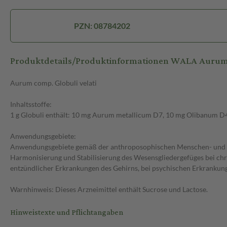
PZN: 08784202
Produktdetails/Produktinformationen WALA Aurum
Aurum comp. Globuli velati
Inhaltsstoffe:
1 g Globuli enthält: 10 mg Aurum metallicum D7, 10 mg Olibanum D
Anwendungsgebiete:
Anwendungsgebiete gemäß der anthroposophischen Menschen- und 
Harmonisierung und Stabilisierung des Wesensgliedergefüges bei ch
entzündlicher Erkrankungen des Gehirns, bei psychischen Erkrankung
Warnhinweis: Dieses Arzneimittel enthält Sucrose und Lactose.
Hinweistexte und Pflichtangaben