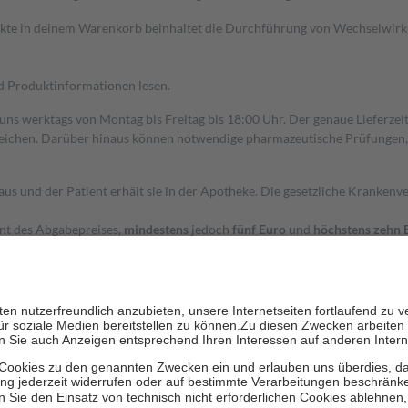
dukte in deinem Warenkorb beinhaltet die Durchführung von Wechselwir
nd Produktinformationen lesen.
 uns werktags von Montag bis Freitag bis 18:00 Uhr. Der genaue Lieferze
ichen. Darüber hinaus können notwendige pharmazeutische Prüfungen, die
aus und der Patient erhält sie in der Apotheke. Die gesetzliche Krankenv
ent des Abgabepreises,
mindestens
jedoch
fünf Euro
und
höchstens zehn 
zehn Prozent der Kosten sowie zehn Euro je Verordnung.
rken und die besondere Stellung der Familie zu unterstützen, fallen
kein
 Ausnahme der Fahrkosten
 getragen werden