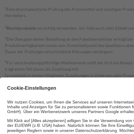
1
Eine pharmazeutische Prüfung der Arzneimittel und sonstigen Pro
Herstellers.
2
Biozidprodukte
vorsichtig verwenden. Vor Gebrauch stets Etikett u
3
Die Übergabe deiner Bestellung an den Paketdienstleister erfolgt bei
Produktverfügbarkeit sowie vom Zustellzeitpunkt des Spediteurs abwe
Dauer der Prüfungen einschließlich Klärungen verlängern.
4
Für verschreibungspflichtige Medikamente stellt der Arzt ein Rezept 
trägt einen Teil davon als Zuzahlung mit.
Grundsätzlich leisten Mitglieder Zuzahlungen in Höhe von zehn Proz
zu entrichten.
Diese Regeln gelten grundsätzlich auch für Online-Apotheken.
Bei Heilmitteln und häuslicher Krankenpflege beträgt die Zuzahlung 
Um das Engagement der Versicherten für ihre eigene Gesundheit zu stä
• Kindern und Jugendlichen bis zum vollendeten 18. Lebensjahr mit
• Untersuchungen zur Vorsorge und Früherkennung, die von der GKV
• empfohlenen Schutzimpfungen
• Harn- und Blutteststreifen