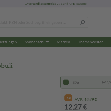
versandkostenfrei
ab 29 € und für E-Rezepte
letzungen
Sonnenschutz
Marken
Themenwelten
obuli
20 g
(613,50
-4%
AVP:
12,79 €
12,27 €