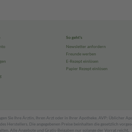
e
So geht's
nto
Newsletter anfordern
Freunde werben
gen
E-Rezept einlösen
Papier Rezept einlösen
g
gen Sie Ihre Ärztin, Ihren Arzt oder in Ihrer Apotheke. AVP: Üblicher A
s Herstellers. Die angegebenen Preise beinhalten die gesetzlich vorgesc
alten. Alle Angebote und Gratis-Beigaben nur solange der Vorrat reicht.