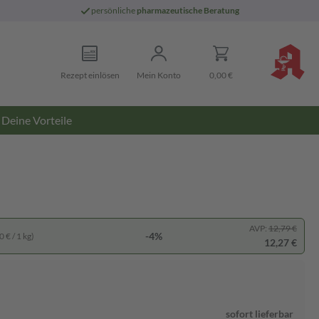
persönliche
pharmazeutische Beratung
Rezept einlösen
Mein Konto
0,00 €
Deine Vorteile
AVP:
12,79 €
-4%
 € / 1 kg)
12,27 €
sofort lieferbar