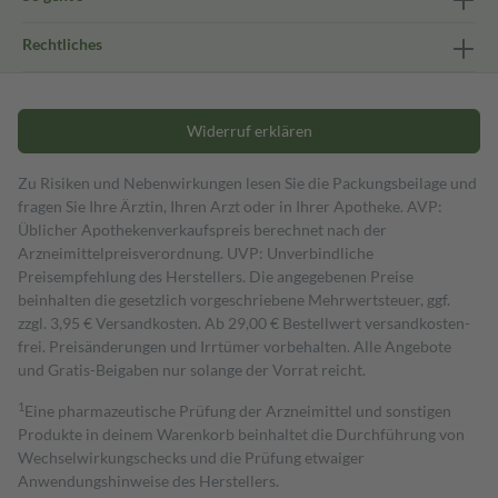
Rechtliches
Widerruf erklären
Zu Risiken und Nebenwirkungen lesen Sie die Packungsbeilage und
fragen Sie Ihre Ärztin, Ihren Arzt oder in Ihrer Apotheke. AVP:
Üblicher Apothekenverkaufspreis berechnet nach der
Arzneimittelpreisverordnung. UVP: Unverbindliche
Preisempfehlung des Herstellers. Die angegebenen Preise
beinhalten die gesetzlich vorgeschriebene Mehrwertsteuer, ggf.
zzgl. 3,95 € Versandkosten. Ab 29,00 € Bestell­wert versand­kosten­
frei. Preisänderungen und Irrtümer vorbehalten. Alle Angebote
und Gratis-Beigaben nur solange der Vorrat reicht.
1
Eine pharmazeutische Prüfung der Arzneimittel und sonstigen
Produkte in deinem Warenkorb beinhaltet die Durchführung von
Wechselwirkungschecks und die Prüfung etwaiger
Anwendungshinweise des Herstellers.