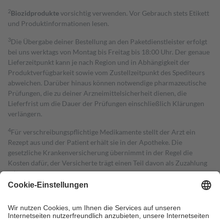
2
Biozidprodukte
vorsichtig verwenden. Vor Gebrauch stets Etikett
und Produktinformationen lesen.
3
Die Übergabe deiner Bestellung an den Paketdienstleister erfolgt
bei uns werktags von Montag bis Freitag bis 18:00 Uhr. Der genaue
Lieferzeitpunkt kann je nach Region und in Abhängigkeit der
Produktverfügbarkeit sowie vom Zustellzeitpunkt des Spediteurs
abweichen. Darüber hinaus können notwendige pharmazeutische
Prüfungen, die zu deiner Arzneimittelsicherheit dienen, die
Lieferfrist um die Dauer der Prüfungen einschließlich Klärungen
verlängern.
4
Für verschreibungspflichtige Medikamente stellt der Arzt ein
Rezept aus und der Patient erhält sie in der Apotheke. Die
gesetzliche Krankenversicherung übernimmt in der Regel die
Kosten dafür, der Versicherte trägt einen Teil davon als Zuzahlung
mit.
Grundsätzlich leisten Mitglieder Zuzahlungen in Höhe von zehn
Prozent des Abgabepreises,
mindestens
jedoch
fünf Euro
und
höchstens zehn Euro.
Es sind jedoch nie mehr als die tatsächlichen
Kosten der Leistung zu entrichten.