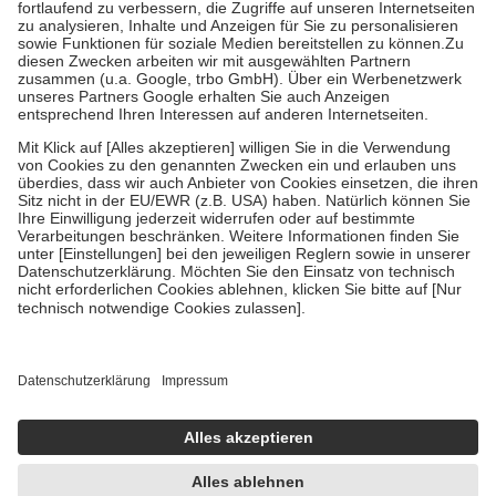
Diese Regeln gelten grundsätzlich auch für Online-Apotheken.
Bei Heilmitteln und häuslicher Krankenpflege beträgt die
Zuzahlung zehn Prozent der Kosten sowie zehn Euro je
Verordnung.
Um das Engagement der Versicherten für ihre eigene Gesundheit zu
stärken und die besondere Stellung der Familie zu unterstützen,
fallen
keine Zuzahlungen
an bei:
• Kindern und Jugendlichen bis zum vollendeten 18. Lebensjahr
mit Ausnahme der Fahrkosten
• Untersuchungen zur Vorsorge und Früherkennung, die von der
GKV getragen werden
• empfohlenen Schutzimpfungen
• Harn- und Blutteststreifen
Wir nutzen Trusted Shops als unabhängigen Dienstleister für die
Einholung von Bewertungen. Trusted Shops hat Maßnahmen
getroffen, um sicherzustellen, dass es sich um echte Bewertungen
handelt. Mehr Informationen findest du hier:
https://help.etrusted.com/hc/de/articles/4419944605341
Einige Bilder und Inhalte wurden unter Zuhilfenahme künstlicher
Intelligenz erstellt.