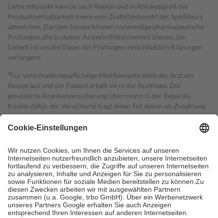
Lieferzeitpunkt kann je nach Region und in Abhängigkeit der
Produktverfügbarkeit sowie vom Zustellzeitpunkt des Spediteurs
abweichen. Darüber hinaus können notwendige pharmazeutische
Prüfungen, die zu deiner Arzneimittelsicherheit dienen, die
Lieferfrist um die Dauer der Prüfungen einschließlich Klärungen
verlängern.
4
Für verschreibungspflichtige Medikamente stellt der Arzt ein
Rezept aus und der Patient erhält sie in der Apotheke. Die
gesetzliche Krankenversicherung übernimmt in der Regel die
Kosten dafür, der Versicherte trägt einen Teil davon als Zuzahlung
mit.
Grundsätzlich leisten Mitglieder Zuzahlungen in Höhe von zehn
Prozent des Abgabepreises,
mindestens
jedoch
fünf Euro
und
höchstens zehn Euro.
Es sind jedoch nie mehr als die tatsächlichen
Kosten der Leistung zu entrichten.
Diese Regeln gelten grundsätzlich auch für Online-Apotheken.
Bei Heilmitteln und häuslicher Krankenpflege beträgt die
Zuzahlung zehn Prozent der Kosten sowie zehn Euro je
Verordnung.
Um das Engagement der Versicherten für ihre eigene Gesundheit zu