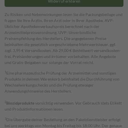
Widerruf erklären
Zu Risiken und Nebenwirkungen lesen Sie die Packungsbeilage und
fragen Sie Ihre Ärztin, Ihren Arzt oder in Ihrer Apotheke. AVP:
Üblicher Apothekenverkaufspreis berechnet nach der
Arzneimittelpreisverordnung. UVP: Unverbindliche
Preisempfehlung des Herstellers. Die angegebenen Preise
beinhalten die gesetzlich vorgeschriebene Mehrwertsteuer, ggf.
zzgl. 3,95 € Versandkosten. Ab 29,00 € Bestell­wert versand­kosten­
frei. Preisänderungen und Irrtümer vorbehalten. Alle Angebote
und Gratis-Beigaben nur solange der Vorrat reicht.
1
Eine pharmazeutische Prüfung der Arzneimittel und sonstigen
Produkte in deinem Warenkorb beinhaltet die Durchführung von
Wechselwirkungschecks und die Prüfung etwaiger
Anwendungshinweise des Herstellers.
2
Biozidprodukte
vorsichtig verwenden. Vor Gebrauch stets Etikett
und Produktinformationen lesen.
3
Die Übergabe deiner Bestellung an den Paketdienstleister erfolgt
bei uns werktags von Montag bis Freitag bis 18:00 Uhr. Der genaue