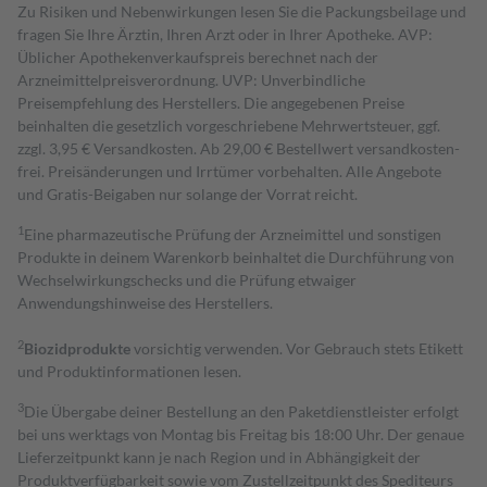
Zu Risiken und Nebenwirkungen lesen Sie die Packungsbeilage und
fragen Sie Ihre Ärztin, Ihren Arzt oder in Ihrer Apotheke. AVP:
Üblicher Apothekenverkaufspreis berechnet nach der
Arzneimittelpreisverordnung. UVP: Unverbindliche
Preisempfehlung des Herstellers. Die angegebenen Preise
beinhalten die gesetzlich vorgeschriebene Mehrwertsteuer, ggf.
zzgl. 3,95 € Versandkosten. Ab 29,00 € Bestell­wert versand­kosten­
frei. Preisänderungen und Irrtümer vorbehalten. Alle Angebote
und Gratis-Beigaben nur solange der Vorrat reicht.
1
Eine pharmazeutische Prüfung der Arzneimittel und sonstigen
Produkte in deinem Warenkorb beinhaltet die Durchführung von
Wechselwirkungschecks und die Prüfung etwaiger
Anwendungshinweise des Herstellers.
2
Biozidprodukte
vorsichtig verwenden. Vor Gebrauch stets Etikett
und Produktinformationen lesen.
3
Die Übergabe deiner Bestellung an den Paketdienstleister erfolgt
bei uns werktags von Montag bis Freitag bis 18:00 Uhr. Der genaue
Lieferzeitpunkt kann je nach Region und in Abhängigkeit der
Produktverfügbarkeit sowie vom Zustellzeitpunkt des Spediteurs