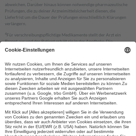
abweichen. Darüber hinaus können notwendige pharmazeutische
Prüfungen, die zu deiner Arzneimittelsicherheit dienen, die
Lieferfrist um die Dauer der Prüfungen einschließlich Klärungen
verlängern.
4
Für verschreibungspflichtige Medikamente stellt der Arzt ein
Rezept aus und der Patient erhält sie in der Apotheke. Die
gesetzliche Krankenversicherung übernimmt in der Regel die
Kosten dafür, der Versicherte trägt einen Teil davon als Zuzahlung
mit.
Grundsätzlich leisten Mitglieder Zuzahlungen in Höhe von zehn
Prozent des Abgabepreises,
mindestens
jedoch
fünf Euro
und
höchstens zehn Euro.
Es sind jedoch nie mehr als die tatsächlichen
Kosten der Leistung zu entrichten.
Diese Regeln gelten grundsätzlich auch für Online-Apotheken.
Bei Heilmitteln und häuslicher Krankenpflege beträgt die
Zuzahlung zehn Prozent der Kosten sowie zehn Euro je
Verordnung.
Um das Engagement der Versicherten für ihre eigene Gesundheit zu
stärken und die besondere Stellung der Familie zu unterstützen,
fallen
keine Zuzahlungen
an bei: