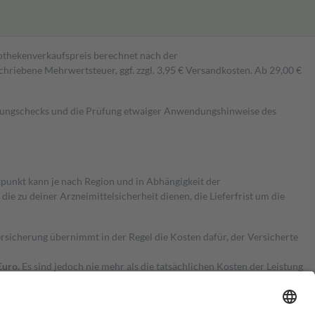
pothekenverkaufspreis berechnet nach der
hriebene Mehrwertsteuer, ggf. zzgl. 3,95 € Versandkosten. Ab 29,00 €
kungschecks und die Prüfung etwaiger Anwendungshinweise des
itpunkt kann je nach Region und in Abhängigkeit der
 zu deiner Arzneimittelsicherheit dienen, die Lieferfrist um die
ersicherung übernimmt in der Regel die Kosten dafür, der Versicherte
Euro.
Es sind jedoch nie mehr als die tatsächlichen Kosten der Leistung