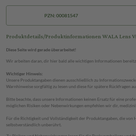
PZN: 00081547
Produktdetails/Produktinformationen WALA Lens Vi
Diese Seite wird gerade überarbeitet!
Wir arbeiten daran, dir hier bald alle wichtigen Informationen bereitz
Wichtiger Hinweis:
Unsere Produktangaben dienen ausschließlich zu Informationszwecken
Warnhinweise sorgfältig zu lesen und diese für spätere Rückfragen au
Bitte beachte, dass unsere Informationen keinen Ersatz für eine prof
möglichen Risiken oder Nebenwirkungen empfehlen wir dir, medizini
Für die Richtigkeit und Vollständigkeit der Produktangaben, die vo
selbstverständlich unberührt.
Zu Risiken und Nebenwirkungen lesen Sie die Packungsbeilage und frag