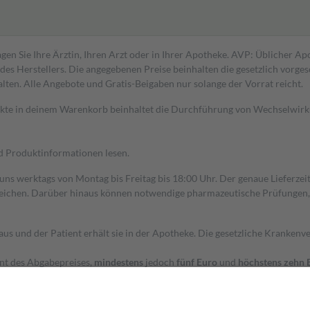
gen Sie Ihre Ärztin, Ihren Arzt oder in Ihrer Apotheke. AVP: Üblicher A
s Herstellers. Die angegebenen Preise beinhalten die gesetzlich vorgesc
alten. Alle Angebote und Gratis-Beigaben nur solange der Vorrat reicht.
dukte in deinem Warenkorb beinhaltet die Durchführung von Wechselwir
nd Produktinformationen lesen.
 uns werktags von Montag bis Freitag bis 18:00 Uhr. Der genaue Lieferze
ichen. Darüber hinaus können notwendige pharmazeutische Prüfungen, die
aus und der Patient erhält sie in der Apotheke. Die gesetzliche Krankenv
ent des Abgabepreises,
mindestens
jedoch
fünf Euro
und
höchstens zehn 
zehn Prozent der Kosten sowie zehn Euro je Verordnung.