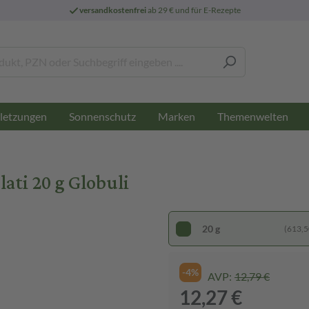
versandkostenfrei
ab 29 € und für E-Rezepte
letzungen
Sonnenschutz
Marken
Themenwelten
ati 20 g Globuli
20 g
(613,50
-4%
AVP:
12,79 €
12,27 €