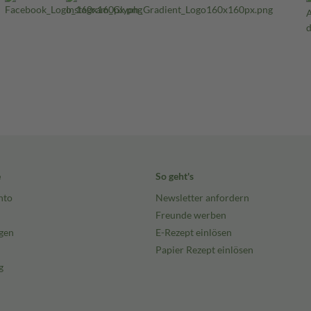
e
So geht's
nto
Newsletter anfordern
Freunde werben
gen
E-Rezept einlösen
Papier Rezept einlösen
g