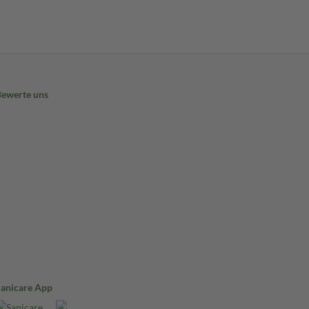
Bewerte uns
Sanicare App