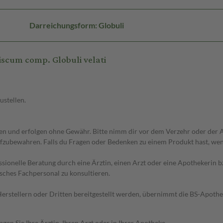
Darreichungsform: Globuli
scum comp. Globuli velati
ustellen.
 und erfolgen ohne Gewähr. Bitte nimm dir vor dem Verzehr oder der An
fzubewahren. Falls du Fragen oder Bedenken zu einem Produkt hast, wende
essionelle Beratung durch eine Ärztin, einen Arzt oder eine Apothekerin
sches Fachpersonal zu konsultieren.
n Herstellern oder Dritten bereitgestellt werden, übernimmt die BS-Apot
en Sie Ihre Ärztin, Ihren Arzt oder in Ihrer Apotheke.