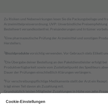
Zu Risiken und Nebenwirkungen lesen Sie die Packungsbeilage und fra
Arzneimittelpreisverordnung. UVP: Unverbindliche Preisempfehlung de
Bestell­wert versand­kosten­frei. Preisänderungen und Irrtümer vorbeh
1
Eine pharmazeutische Prüfung der Arzneimittel und sonstigen Pro
Herstellers.
2
Biozidprodukte
vorsichtig verwenden. Vor Gebrauch stets Etikett u
3
Die Übergabe deiner Bestellung an den Paketdienstleister erfolgt bei
Produktverfügbarkeit sowie vom Zustellzeitpunkt des Spediteurs abwe
Dauer der Prüfungen einschließlich Klärungen verlängern.
4
Für verschreibungspflichtige Medikamente stellt der Arzt ein Rezept 
trägt einen Teil davon als Zuzahlung mit.
Grundsätzlich leisten Mitglieder Zuzahlungen in Höhe von zehn Proz
zu entrichten.
Diese Regeln gelten grundsätzlich auch für Online-Apotheken.
Bei Heilmitteln und häuslicher Krankenpflege beträgt die Zuzahlung 