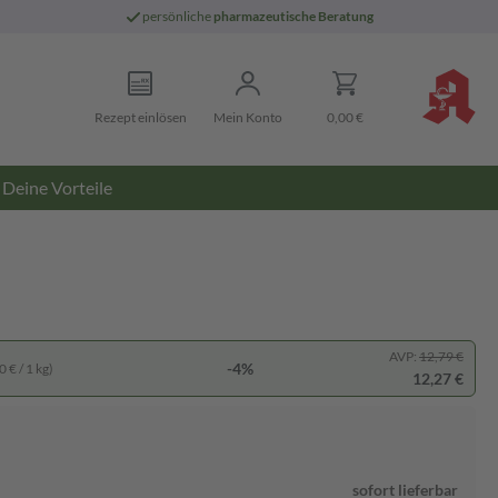
persönliche
pharmazeutische Beratung
Rezept einlösen
Mein Konto
0,00 €
Deine Vorteile
AVP:
12,79 €
-4%
 € / 1 kg)
12,27 €
sofort lieferbar