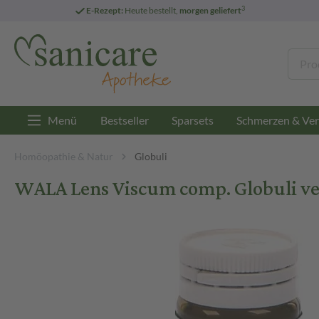
3
E-Rezept:
Heute bestellt,
morgen geliefert
Menü
Bestseller
Sparsets
Schmerzen & Ver
Homöopathie & Natur
Globuli
WALA Lens Viscum comp. Globuli vel