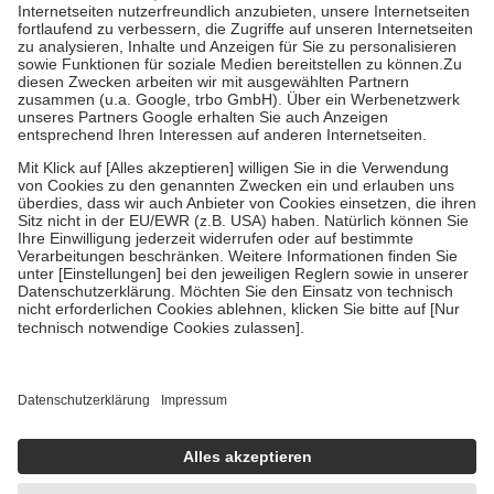
Kosten der Leistung zu entrichten.
Diese Regeln gelten grundsätzlich auch für Online-Apotheken.
Bei Heilmitteln und häuslicher Krankenpflege beträgt die
Zuzahlung zehn Prozent der Kosten sowie zehn Euro je
Verordnung.
Um das Engagement der Versicherten für ihre eigene Gesundheit zu
stärken und die besondere Stellung der Familie zu unterstützen,
fallen
keine Zuzahlungen
an bei:
• Kindern und Jugendlichen bis zum vollendeten 18. Lebensjahr
mit Ausnahme der Fahrkosten
• Untersuchungen zur Vorsorge und Früherkennung, die von der
GKV getragen werden
• empfohlenen Schutzimpfungen
• Harn- und Blutteststreifen
Wir nutzen Trusted Shops als unabhängigen Dienstleister für die
Einholung von Bewertungen. Trusted Shops hat Maßnahmen
getroffen, um sicherzustellen, dass es sich um echte Bewertungen
handelt. Mehr Informationen findest du hier:
https://help.etrusted.com/hc/de/articles/4419944605341
Einige Bilder und Inhalte wurden unter Zuhilfenahme künstlicher