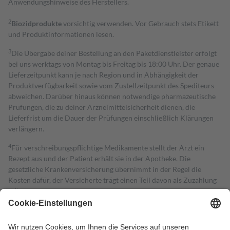
Anwendungshinweise des Herstellers.
2
Biozidprodukte
vorsichtig verwenden. Vor Gebrauch stets Etikett
und Produktinformationen lesen.
3
Die Übergabe deiner Bestellung an den Paketdienstleister erfolgt
bei uns werktags von Montag bis Freitag bis 18:00 Uhr. Der genaue
Lieferzeitpunkt kann je nach Region und in Abhängigkeit der
Produktverfügbarkeit sowie vom Zustellzeitpunkt des Spediteurs
abweichen. Darüber hinaus können notwendige pharmazeutische
Prüfungen, die zu deiner Arzneimittelsicherheit dienen, die
Lieferfrist um die Dauer der Prüfungen einschließlich Klärungen
verlängern.
4
Für verschreibungspflichtige Medikamente stellt der Arzt ein
Rezept aus und der Patient erhält sie in der Apotheke. Die
gesetzliche Krankenversicherung übernimmt in der Regel die
Kosten dafür, der Versicherte trägt einen Teil davon als Zuzahlung
mit.
Grundsätzlich leisten Mitglieder Zuzahlungen in Höhe von zehn
Prozent des Abgabepreises,
mindestens
jedoch
fünf Euro
und
höchstens zehn Euro.
Es sind jedoch nie mehr als die tatsächlichen