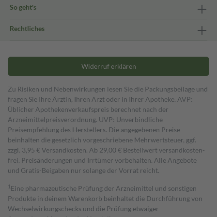
So geht's
Rechtliches
Widerruf erklären
Zu Risiken und Nebenwirkungen lesen Sie die Packungsbeilage und
fragen Sie Ihre Ärztin, Ihren Arzt oder in Ihrer Apotheke. AVP:
Üblicher Apothekenverkaufspreis berechnet nach der
Arzneimittelpreisverordnung. UVP: Unverbindliche
Preisempfehlung des Herstellers. Die angegebenen Preise
beinhalten die gesetzlich vorgeschriebene Mehrwertsteuer, ggf.
zzgl. 3,95 € Versandkosten. Ab 29,00 € Bestell­wert versand­kosten­
frei. Preisänderungen und Irrtümer vorbehalten. Alle Angebote
und Gratis-Beigaben nur solange der Vorrat reicht.
1
Eine pharmazeutische Prüfung der Arzneimittel und sonstigen
Produkte in deinem Warenkorb beinhaltet die Durchführung von
Wechselwirkungschecks und die Prüfung etwaiger