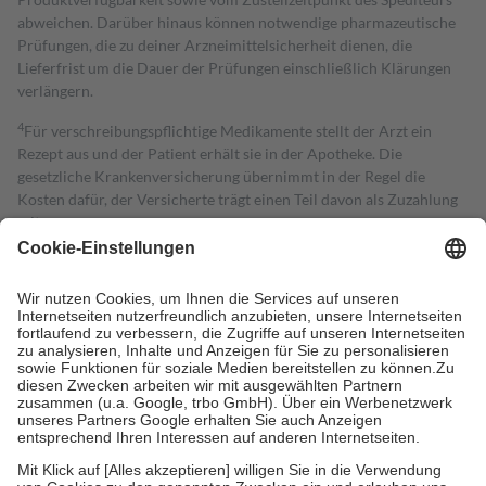
abweichen. Darüber hinaus können notwendige pharmazeutische
Prüfungen, die zu deiner Arzneimittelsicherheit dienen, die
Lieferfrist um die Dauer der Prüfungen einschließlich Klärungen
verlängern.
4
Für verschreibungspflichtige Medikamente stellt der Arzt ein
Rezept aus und der Patient erhält sie in der Apotheke. Die
gesetzliche Krankenversicherung übernimmt in der Regel die
Kosten dafür, der Versicherte trägt einen Teil davon als Zuzahlung
mit.
Grundsätzlich leisten Mitglieder Zuzahlungen in Höhe von zehn
Prozent des Abgabepreises,
mindestens
jedoch
fünf Euro
und
höchstens zehn Euro.
Es sind jedoch nie mehr als die tatsächlichen
Kosten der Leistung zu entrichten.
Diese Regeln gelten grundsätzlich auch für Online-Apotheken.
Bei Heilmitteln und häuslicher Krankenpflege beträgt die
Zuzahlung zehn Prozent der Kosten sowie zehn Euro je
Verordnung.
Um das Engagement der Versicherten für ihre eigene Gesundheit zu
stärken und die besondere Stellung der Familie zu unterstützen,
fallen
keine Zuzahlungen
an bei: