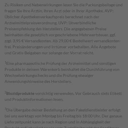
Zu Risiken und Nebenwirkungen lesen Sie die Packungsbeilage und
fragen Sie Ihre Ärztin, Ihren Arzt oder in Ihrer Apotheke. AVP:
Üblicher Apothekenverkaufspreis berechnet nach der
Arzneimittelpreisverordnung. UVP: Unverbindliche
Preisempfehlung des Herstellers. Die angegebenen Preise
beinhalten die gesetzlich vorgeschriebene Mehrwertsteuer, ggf.
zzgl. 3,95 € Versandkosten. Ab 29,00 € Bestell­wert versand­kosten­
frei. Preisänderungen und Irrtümer vorbehalten. Alle Angebote
und Gratis-Beigaben nur solange der Vorrat reicht.
1
Eine pharmazeutische Prüfung der Arzneimittel und sonstigen
Produkte in deinem Warenkorb beinhaltet die Durchführung von
Wechselwirkungschecks und die Prüfung etwaiger
Anwendungshinweise des Herstellers.
2
Biozidprodukte
vorsichtig verwenden. Vor Gebrauch stets Etikett
und Produktinformationen lesen.
3
Die Übergabe deiner Bestellung an den Paketdienstleister erfolgt
bei uns werktags von Montag bis Freitag bis 18:00 Uhr. Der genaue
Lieferzeitpunkt kann je nach Region und in Abhängigkeit der
Produktverfügbarkeit sowie vom Zustellzeitpunkt des Spediteurs