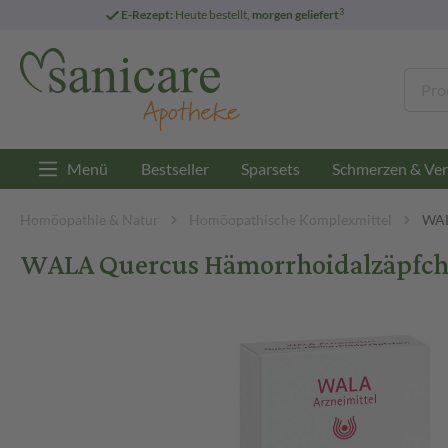
3
E-Rezept:
Heute bestellt,
morgen geliefert
Menü
Bestseller
Sparsets
Schmerzen & Ver
Homöopathie & Natur
Homöopathische Komplexmittel
WAL
WALA Quercus Hämorrhoidalzäpfche