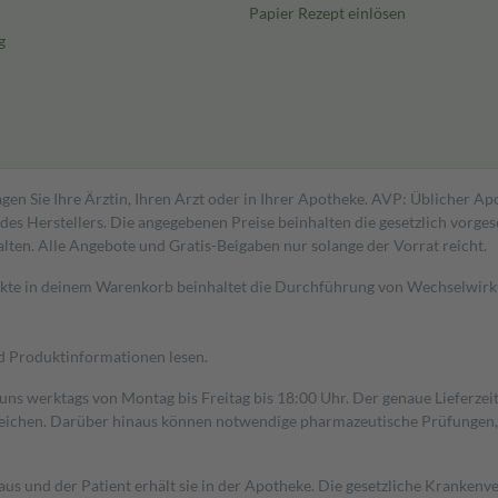
Papier Rezept einlösen
g
gen Sie Ihre Ärztin, Ihren Arzt oder in Ihrer Apotheke. AVP: Üblicher A
s Herstellers. Die angegebenen Preise beinhalten die gesetzlich vorgesc
alten. Alle Angebote und Gratis-Beigaben nur solange der Vorrat reicht.
dukte in deinem Warenkorb beinhaltet die Durchführung von Wechselwir
nd Produktinformationen lesen.
 uns werktags von Montag bis Freitag bis 18:00 Uhr. Der genaue Lieferze
ichen. Darüber hinaus können notwendige pharmazeutische Prüfungen, die
aus und der Patient erhält sie in der Apotheke. Die gesetzliche Krankenv