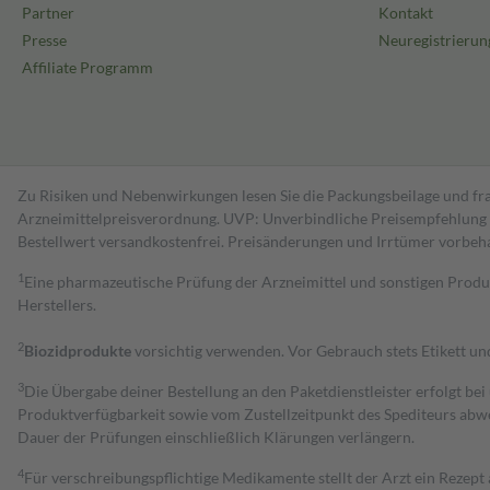
Partner
Kontakt
Presse
Neuregistrierun
Affiliate Programm
Zu Risiken und Nebenwirkungen lesen Sie die Packungsbeilage und fra
Arzneimittelpreisverordnung. UVP: Unverbindliche Preisempfehlung de
Bestell­wert versand­kosten­frei. Preisänderungen und Irrtümer vorbeh
1
Eine pharmazeutische Prüfung der Arzneimittel und sonstigen Pro
Herstellers.
2
Biozidprodukte
vorsichtig verwenden. Vor Gebrauch stets Etikett u
3
Die Übergabe deiner Bestellung an den Paketdienstleister erfolgt bei
Produktverfügbarkeit sowie vom Zustellzeitpunkt des Spediteurs abwe
Dauer der Prüfungen einschließlich Klärungen verlängern.
4
Für verschreibungspflichtige Medikamente stellt der Arzt ein Rezept 