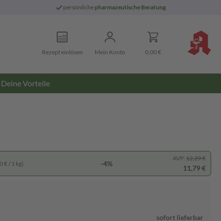
persönliche
pharmazeutische Beratung
Rezept einlösen
Mein Konto
0,00 €
Deine Vorteile
AVP:
12,29 €
-4%
 € / 1 kg)
11,79 €
sofort lieferbar