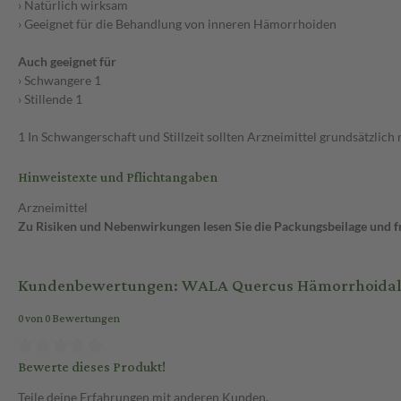
› Natürlich wirksam
› Geeignet für die Behandlung von inneren Hämorrhoiden
Auch geeignet für
› Schwangere 1
› Stillende 1
1 In Schwangerschaft und Stillzeit sollten Arzneimittel grundsätzli
Hinweistexte und Pflichtangaben
Arzneimittel
Zu Risiken und Nebenwirkungen lesen Sie die Packungsbeilage und fra
Kundenbewertungen: WALA Quercus Hämorrhoidalz
0 von 0 Bewertungen
Bewerte dieses Produkt!
Teile deine Erfahrungen mit anderen Kunden.