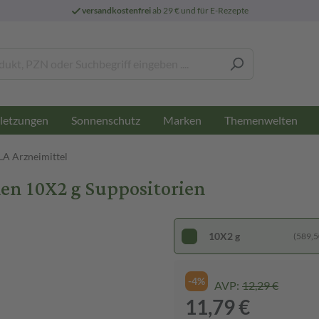
versandkostenfrei
ab 29 € und für E-Rezepte
letzungen
Sonnenschutz
Marken
Themenwelten
A Arzneimittel
n 10X2 g Suppositorien
10X2 g
(589,50
-4%
AVP:
12,29 €
11,79 €