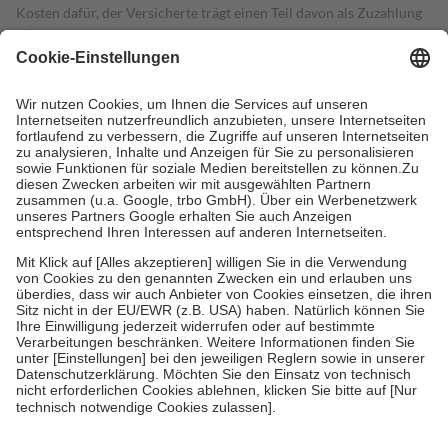
Kosten dafür, der Versicherte trägt einen Teil davon als Zuzahlung
mit.
Grundsätzlich leisten Mitglieder Zuzahlungen in Höhe von zehn
Prozent des Abgabepreises,
mindestens
jedoch
fünf Euro
und
höchstens zehn Euro.
Es sind jedoch nie mehr als die tatsächlichen
Kosten der Leistung zu entrichten.
Diese Regeln gelten grundsätzlich auch für Online-Apotheken.
Bei Heilmitteln und häuslicher Krankenpflege beträgt die
Zuzahlung zehn Prozent der Kosten sowie zehn Euro je
Verordnung.
Um das Engagement der Versicherten für ihre eigene Gesundheit zu
stärken und die besondere Stellung der Familie zu unterstützen,
fallen
keine Zuzahlungen
an bei:
• Kindern und Jugendlichen bis zum vollendeten 18. Lebensjahr
mit Ausnahme der Fahrkosten
• Untersuchungen zur Vorsorge und Früherkennung, die von der
GKV getragen werden
• empfohlenen Schutzimpfungen
• Harn- und Blutteststreifen
Wir nutzen Trusted Shops als unabhängigen Dienstleister für die