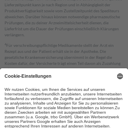
Lieferzeitpunkt kann je nach Region und in Abhängigkeit der
Produktverfügbarkeit sowie vom Zustellzeitpunkt des Spediteurs
abweichen. Darüber hinaus können notwendige pharmazeutische
Prüfungen, die zu deiner Arzneimittelsicherheit dienen, die
Lieferfrist um die Dauer der Prüfungen einschließlich Klärungen
verlängern.
4
Für verschreibungspflichtige Medikamente stellt der Arzt ein
Rezept aus und der Patient erhält sie in der Apotheke. Die
gesetzliche Krankenversicherung übernimmt in der Regel die
Kosten dafür, der Versicherte trägt einen Teil davon als Zuzahlung
mit.
Grundsätzlich leisten Mitglieder Zuzahlungen in Höhe von zehn
Prozent des Abgabepreises,
mindestens
jedoch
fünf Euro
und
höchstens zehn Euro.
Es sind jedoch nie mehr als die tatsächlichen
Kosten der Leistung zu entrichten.
Diese Regeln gelten grundsätzlich auch für Online-Apotheken.
Bei Heilmitteln und häuslicher Krankenpflege beträgt die
Zuzahlung zehn Prozent der Kosten sowie zehn Euro je
Verordnung.
Um das Engagement der Versicherten für ihre eigene Gesundheit zu