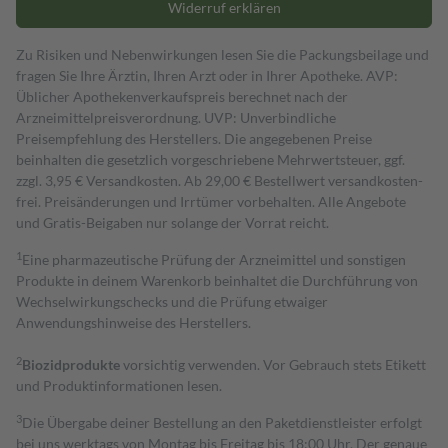
Widerruf erklären
Zu Risiken und Nebenwirkungen lesen Sie die Packungsbeilage und
fragen Sie Ihre Ärztin, Ihren Arzt oder in Ihrer Apotheke. AVP:
Üblicher Apothekenverkaufspreis berechnet nach der
Arzneimittelpreisverordnung. UVP: Unverbindliche
Preisempfehlung des Herstellers. Die angegebenen Preise
beinhalten die gesetzlich vorgeschriebene Mehrwertsteuer, ggf.
zzgl. 3,95 € Versandkosten. Ab 29,00 € Bestell­wert versand­kosten­
frei. Preisänderungen und Irrtümer vorbehalten. Alle Angebote
und Gratis-Beigaben nur solange der Vorrat reicht.
1
Eine pharmazeutische Prüfung der Arzneimittel und sonstigen
Produkte in deinem Warenkorb beinhaltet die Durchführung von
Wechselwirkungschecks und die Prüfung etwaiger
Anwendungshinweise des Herstellers.
2
Biozidprodukte
vorsichtig verwenden. Vor Gebrauch stets Etikett
und Produktinformationen lesen.
3
Die Übergabe deiner Bestellung an den Paketdienstleister erfolgt
bei uns werktags von Montag bis Freitag bis 18:00 Uhr. Der genaue