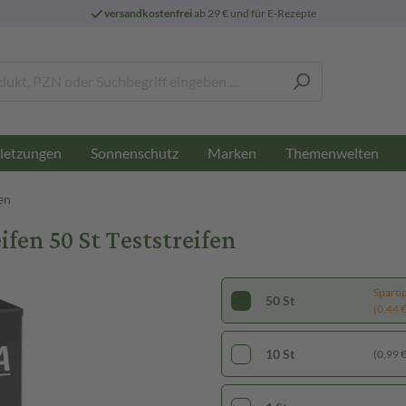
versandkostenfrei
ab 29 € und für E-Rezepte
letzungen
Sonnenschutz
Marken
Themenwelten
en
en 50 St Teststreifen
Sparti
50 St
(0,44 € 
10 St
(0,99 € 