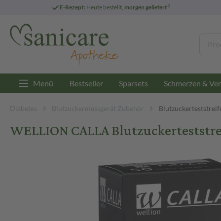
3
E-Rezept:
Heute bestellt,
morgen geliefert
Menü
Bestseller
Sparsets
Schmerzen & Ver
Diabetes
Blutzuckermessgerät Zubehör
Blutzuckerteststreif
WELLION CALLA Blutzuckerteststreif