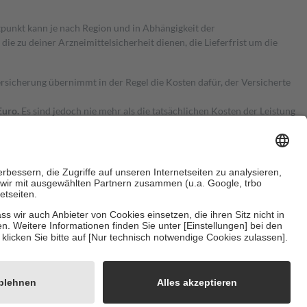
itpunkt kann je nach Region und in Abhängigkeit der
 zu deiner Arzneimittelsicherheit dienen, die Lieferfrist um die
ersicherung übernimmt in der Regel die Kosten dafür, der Versicherte
Euro.
Es sind jedoch nie mehr als die tatsächlichen Kosten der Leistung
e Zuzahlungen
an bei:
herzustellen, dass es sich um echte Bewertungen handelt. Mehr