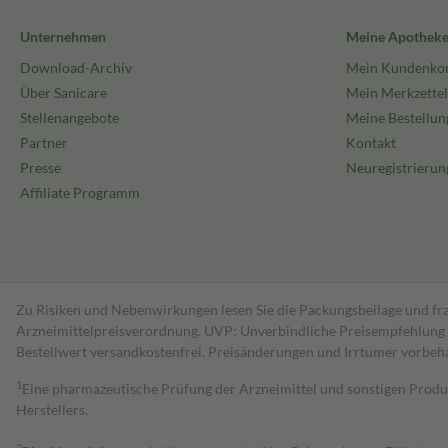
Unternehmen
Meine Apothek
Download-Archiv
Mein Kundenko
Über Sanicare
Mein Merkzettel
Stellenangebote
Meine Bestellun
Partner
Kontakt
Presse
Neuregistrierun
Affiliate Programm
Zu Risiken und Nebenwirkungen lesen Sie die Packungsbeilage und fra
Arzneimittelpreisverordnung. UVP: Unverbindliche Preisempfehlung de
Bestell­wert versand­kosten­frei. Preisänderungen und Irrtümer vorbeh
1
Eine pharmazeutische Prüfung der Arzneimittel und sonstigen Pro
Herstellers.
2