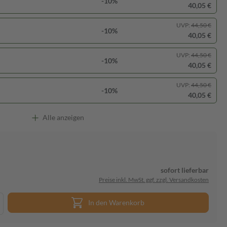
-10%
40,05 €
UVP:
44,50 €
-10%
40,05 €
UVP:
44,50 €
-10%
40,05 €
UVP:
44,50 €
-10%
40,05 €
Alle anzeigen
sofort lieferbar
Preise inkl. MwSt. ggf. zzgl. Versandkosten
In den Warenkorb