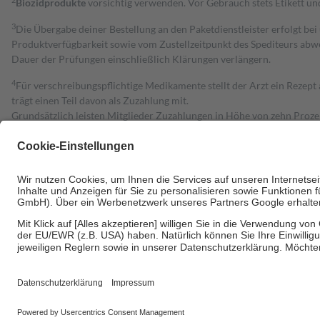
Biozidprodukte
vorsichtig verwenden. Vor Gebrauch stets Etikett u
3
Die Übergabe deiner Bestellung an den Paketdienstleister erfolgt bei
Produktverfügbarkeit sowie vom Zustellzeitpunkt des Spediteurs abwe
Dauer der Prüfungen einschließlich Klärungen verlängern.
4
Für verschreibungspflichtige Medikamente stellt der Arzt ein Rezept 
trägt einen Teil davon als Zuzahlung mit.
Grundsätzlich leisten Mitglieder Zuzahlungen in Höhe von zehn Proz
zu entrichten.
Diese Regeln gelten grundsätzlich auch für Online-Apotheken.
Bei Heilmitteln und häuslicher Krankenpflege beträgt die Zuzahlung 
Um das Engagement der Versicherten für ihre eigene Gesundheit zu stä
• Kindern und Jugendlichen bis zum vollendeten 18. Lebensjahr mit
• Untersuchungen zur Vorsorge und Früherkennung, die von der GKV
• empfohlenen Schutzimpfungen
• Harn- und Blutteststreifen
Wir nutzen Trusted Shops als unabhängigen Dienstleister für die Ein
Informationen findest du hier: https://help.etrusted.com/hc/de/arti
Einige Bilder und Inhalte wurden unter Zuhilfenahme künstlicher Intell