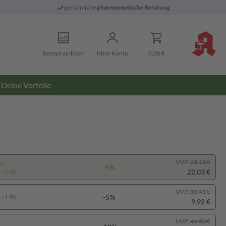
persönliche
pharmazeutische Beratung
Rezept einlösen
Mein Konto
0,00 €
Deine Vorteile
UVP:
23,11 €
pp
-5%
22,03 €
/ 1 St)
UVP:
10,41 €
-5%
/ 1 St)
9,92 €
UVP:
44,50 €