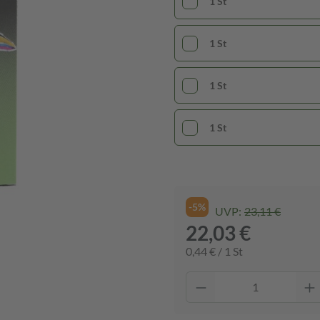
1 St
1 St
1 St
1 St
-5%
UVP:
23,11 €
22,03 €
0,44 € / 1 St