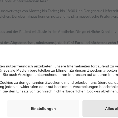
nd Produktinformationen lesen.
 uns werktags von Montag bis Freitag bis 18:00 Uhr. Der genaue Lieferze
ichen. Darüber hinaus können notwendige pharmazeutische Prüfungen, die
aus und der Patient erhält sie in der Apotheke. Die gesetzliche Krankenv
ent des Abgabepreises,
mindestens
jedoch
fünf Euro
und
höchstens zehn 
zehn Prozent der Kosten sowie zehn Euro je Verordnung.
rken und die besondere Stellung der Familie zu unterstützen, fallen
kein
 Ausnahme der Fahrkosten
 getragen werden
holung von Bewertungen. Trusted Shops hat Maßnahmen getroffen, um sic
cles/4419944605341
igenz erstellt.