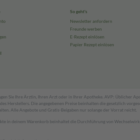
e
So geht's
nto
Newsletter anfordern
Freunde werben
gen
E-Rezept einlösen
Papier Rezept einlösen
g
gen Sie Ihre Ärztin, Ihren Arzt oder in Ihrer Apotheke. AVP: Üblicher A
s Herstellers. Die angegebenen Preise beinhalten die gesetzlich vorgesc
alten. Alle Angebote und Gratis-Beigaben nur solange der Vorrat reicht.
dukte in deinem Warenkorb beinhaltet die Durchführung von Wechselwir