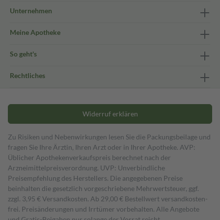
Unternehmen
Meine Apotheke
So geht's
Rechtliches
Widerruf erklären
Zu Risiken und Nebenwirkungen lesen Sie die Packungsbeilage und
fragen Sie Ihre Ärztin, Ihren Arzt oder in Ihrer Apotheke. AVP:
Üblicher Apothekenverkaufspreis berechnet nach der
Arzneimittelpreisverordnung. UVP: Unverbindliche
Preisempfehlung des Herstellers. Die angegebenen Preise
beinhalten die gesetzlich vorgeschriebene Mehrwertsteuer, ggf.
zzgl. 3,95 € Versandkosten. Ab 29,00 € Bestell­wert versand­kosten­
frei. Preisänderungen und Irrtümer vorbehalten. Alle Angebote
und Gratis-Beigaben nur solange der Vorrat reicht.