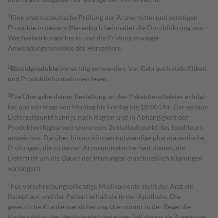
1
Eine pharmazeutische Prüfung der Arzneimittel und sonstigen
Produkte in deinem Warenkorb beinhaltet die Durchführung von
Wechselwirkungschecks und die Prüfung etwaiger
Anwendungshinweise des Herstellers.
2
Biozidprodukte
vorsichtig verwenden. Vor Gebrauch stets Etikett
und Produktinformationen lesen.
3
Die Übergabe deiner Bestellung an den Paketdienstleister erfolgt
bei uns werktags von Montag bis Freitag bis 18:00 Uhr. Der genaue
Lieferzeitpunkt kann je nach Region und in Abhängigkeit der
Produktverfügbarkeit sowie vom Zustellzeitpunkt des Spediteurs
abweichen. Darüber hinaus können notwendige pharmazeutische
Prüfungen, die zu deiner Arzneimittelsicherheit dienen, die
Lieferfrist um die Dauer der Prüfungen einschließlich Klärungen
verlängern.
4
Für verschreibungspflichtige Medikamente stellt der Arzt ein
Rezept aus und der Patient erhält sie in der Apotheke. Die
gesetzliche Krankenversicherung übernimmt in der Regel die
Kosten dafür, der Versicherte trägt einen Teil davon als Zuzahlung