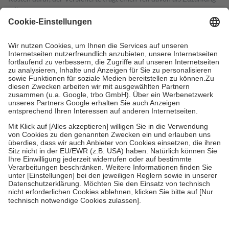
mit.
Grundsätzlich leisten Mitglieder Zuzahlungen in Höhe von zehn
Prozent des Abgabepreises,
mindestens
jedoch
fünf Euro
und
höchstens zehn Euro.
Es sind jedoch nie mehr als die tatsächlichen
Kosten der Leistung zu entrichten.
Diese Regeln gelten grundsätzlich auch für Online-Apotheken.
Bei Heilmitteln und häuslicher Krankenpflege beträgt die
Zuzahlung zehn Prozent der Kosten sowie zehn Euro je
Verordnung.
Um das Engagement der Versicherten für ihre eigene Gesundheit zu
stärken und die besondere Stellung der Familie zu unterstützen,
fallen
keine Zuzahlungen
an bei:
• Kindern und Jugendlichen bis zum vollendeten 18. Lebensjahr
mit Ausnahme der Fahrkosten
• Untersuchungen zur Vorsorge und Früherkennung, die von der
GKV getragen werden
• empfohlenen Schutzimpfungen
• Harn- und Blutteststreifen
Wir nutzen Trusted Shops als unabhängigen Dienstleister für die
Einholung von Bewertungen. Trusted Shops hat Maßnahmen