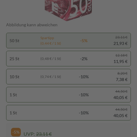
Abbildung kann abweichen
23,11 €
Spartipp
50 St
-5%
21,93 €
(0,44 € / 1 St)
12,18 €
25 St
-2%
(0,48 € / 1 St)
11,95 €
8,20 €
10 St
-10%
(0,74 € / 1 St)
7,38 €
44,50 €
1 St
-10%
40,05 €
44,50 €
1 St
-10%
40,05 €
-5%
UVP:
23,11 €