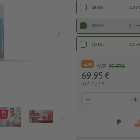
360 St
(0,31 € 
200 St
(0,35 € 
100 St
(0,39 € 
-25%
AVP:
92,87 €
69,95 €
0,35 € / 1 St