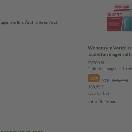
eker, wenn du weitere
gen Sie Ihre Ärztin, Ihren Arzt
sachen. Dazu gehören
der Veränderungen des Stuhls.
auf. Sehr selten kann es zu
Wobenzym Vorteilss
wöhnliche Beschwerden bemerken,
Tabletten magensaftr
2X200 St
Tabletten magensaftresi
-25%
der Apothekers einnehmen. Die
AVP:
185,74 €
maximale Tagesdosis von 12
138,95 €
Tabletten unzerkaut mit
0,35 € / 1 St
en vor oder 90 Minuten nach
sofort lieferbar
rden. Wenn sich nach 14 Tagen
gensaftresistent