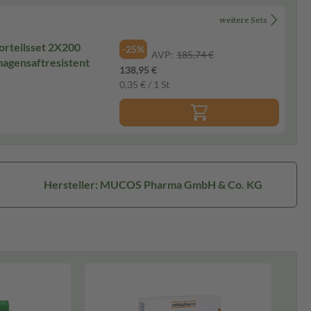
weitere Sets
rteilsset 2X200
-25%
AVP:
185,74 €
magensaftresistent
138,95 €
0,35 € / 1 St
Hersteller: MUCOS Pharma GmbH & Co. KG