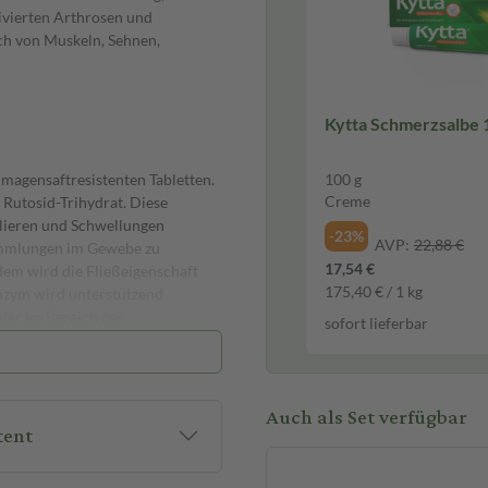
ivierten Arthrosen und
h von Muskeln, Sehnen,
Kytta Schmerzsalbe 
agensaftresistenten Tabletten.
100 g
Creme
 Rutosid-Trihydrat. Diese
lieren und Schwellungen
-23%
AVP:
22,88 €
ammlungen im Gewebe zu
17,54 €
em wird die Fließeigenschaft
175,40 € / 1 kg
enzym wird unterstützend
der im Bereich des
sofort lieferbar
eichteilrheumatismus.
Auch als Set verfügbar
, kann es zu Wechselwirkungen
tent
rinnung beeinflussen, da deren
in ihrer Konzentration im