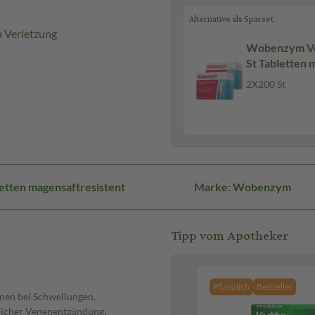
Alternative als Sparset
 Verletzung
Wobenzym Vo
St Tabletten 
2X200 St
etten magensaftresistent
Marke: Wobenzym
Tipp vom Apotheker
Pflanzlich
Bestseller
nen bei Schwellungen,
licher Venenentzündung,