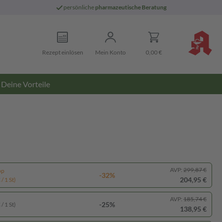
persönliche
pharmazeutische Beratung
Rezept einlösen
Mein Konto
0,00 €
Deine Vorteile
AVP:
299,87 €
pp
-32%
204,95 €
/ 1 St)
AVP:
185,74 €
-25%
/ 1 St)
138,95 €