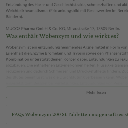
Entzündung des Harn- und Geschlechtstrakts, schmerzhaften und akt
Weichteilrheumatismus (Erkrankungsbild mit Beschwerden im Bereic
Bändern).
MUCOS Pharma GmbH & Co. KG, Miraustraße 17, 13509 Berlin.
Was enthält Wobenzym und wie wirkt es?
Wobenzym ist ein entzündungshemmendes Arzneimittel in Form von m
Es enthält die Enzyme Bromelain und Trypsin sowie den Pflanzenstoff
Kombination unterstützt deinen Körper dabei, Entzündungen zu regu
abzubauen. Die enthaltenen Enzyme können helfen, Flüssigkeitsans
reduzieren und dadurch Schmerzen und Druckgefühle zu lindern. Zud
des Blutes beeinflusst, was die Durchblutung verbessern kann. Wob
eingesetzt, zum Beispiel bei Verletzungen, Entzündungen von Venen o
Urogenitaltrakts sowie bei Gelenkbeschwerden wie Arthrose oder W
Mehr lesen
Wechselwirkungen
Wenn du Wobenzym zusammen mit anderen Arzneimitteln einnimmst
FAQs Wobenzym 200 St Tabletten magensaftresis
kommen. Besonders wichtig ist dies bei Medikamenten, die die Blutge
Wirkung verstärkt werden kann. Auch bestimmte Antibiotika können 