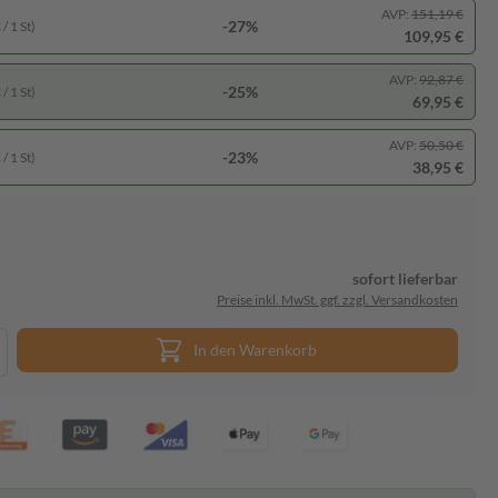
AVP:
151,19 €
-27%
/ 1 St)
109,95 €
AVP:
92,87 €
-25%
/ 1 St)
69,95 €
AVP:
50,50 €
-23%
/ 1 St)
38,95 €
sofort lieferbar
Preise inkl. MwSt. ggf. zzgl. Versandkosten
In den Warenkorb