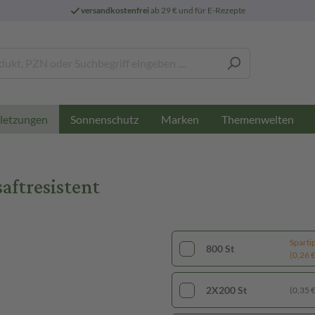
versandkostenfrei
ab 29 € und für E-Rezepte
Sonnenschutz
Marken
Themenwelten
letzungen
ftresistent
Sparti
800 St
(0,26 € 
2X200 St
(0,35 € 