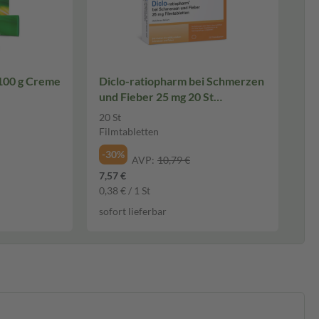
100 g Creme
Diclo-ratiopharm bei Schmerzen
und Fieber 25 mg 20 St
Filmtabletten
20 St
Filmtabletten
-30%
AVP:
10,79 €
7,57 €
0,38 € / 1 St
sofort lieferbar