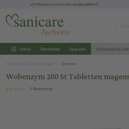
3
E-Rezept:
Heute bestellt,
morgen geliefert
Menü
Bestseller
Sparsets
Schmerzen & Ver
Schmerzen & Verletzungen
Enzyme
Wobenzym 200 St Tabletten magensa
1 Bewertung