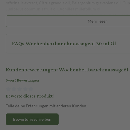
officinalis extract, Citrus grandis oil, Pelargonium graveolens oil, Cu
Juniperus communis fruit oil, Achillea millefolium oil
Natürlich enthalten: Limonene, Linalool, Geraniol, Citronellol, Citral
Mehr lesen
FAQs Wochenbettbauchmassageöl 30 ml Öl
Kundenbewertungen: Wochenbettbauchmassageöl 
0 von 0 Bewertungen
Bewerte dieses Produkt!
Teile deine Erfahrungen mit anderen Kunden.
Bewertung schreiben