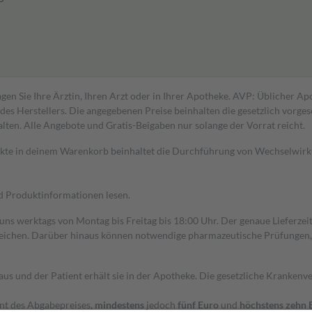
gen Sie Ihre Ärztin, Ihren Arzt oder in Ihrer Apotheke. AVP: Üblicher A
s Herstellers. Die angegebenen Preise beinhalten die gesetzlich vorgesc
alten. Alle Angebote und Gratis-Beigaben nur solange der Vorrat reicht.
dukte in deinem Warenkorb beinhaltet die Durchführung von Wechselwir
nd Produktinformationen lesen.
 uns werktags von Montag bis Freitag bis 18:00 Uhr. Der genaue Lieferze
ichen. Darüber hinaus können notwendige pharmazeutische Prüfungen, die
aus und der Patient erhält sie in der Apotheke. Die gesetzliche Krankenv
ent des Abgabepreises,
mindestens
jedoch
fünf Euro
und
höchstens zehn 