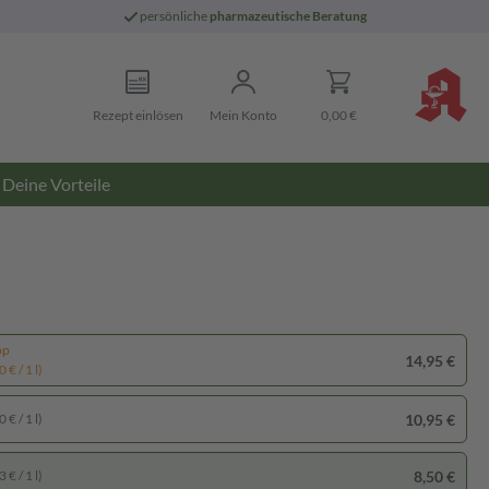
persönliche
pharmazeutische Beratung
Rezept einlösen
Mein Konto
0,00 €
Deine Vorteile
pp
14,95 €
 € / 1 l)
10,95 €
 € / 1 l)
8,50 €
 € / 1 l)