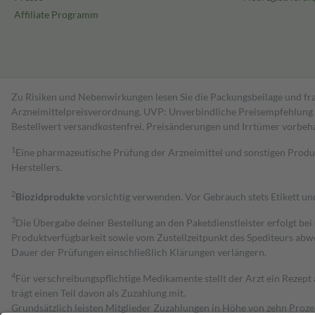
Affiliate Programm
Zu Risiken und Nebenwirkungen lesen Sie die Packungsbeilage und fra
Arzneimittelpreisverordnung. UVP: Unverbindliche Preisempfehlung de
Bestell­wert versand­kosten­frei. Preisänderungen und Irrtümer vorbeh
1
Eine pharmazeutische Prüfung der Arzneimittel und sonstigen Pro
Herstellers.
2
Biozidprodukte
vorsichtig verwenden. Vor Gebrauch stets Etikett u
3
Die Übergabe deiner Bestellung an den Paketdienstleister erfolgt bei
Produktverfügbarkeit sowie vom Zustellzeitpunkt des Spediteurs abwe
Dauer der Prüfungen einschließlich Klärungen verlängern.
4
Für verschreibungspflichtige Medikamente stellt der Arzt ein Rezept 
trägt einen Teil davon als Zuzahlung mit.
Grundsätzlich leisten Mitglieder Zuzahlungen in Höhe von zehn Proz