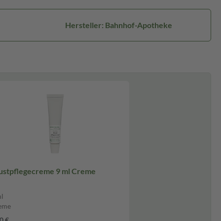
Hersteller: Bahnhof-Apotheke
ustpflegecreme 9 ml Creme
l
eme
0 €