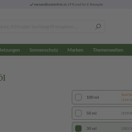
versandkostenfrei
ab 29 € und für E-Rezepte
letzungen
Sonnenschutz
Marken
Themenwelten
Öl
Sparti
100 ml
(149,50
50 ml
(219,00
30 ml
(283,33