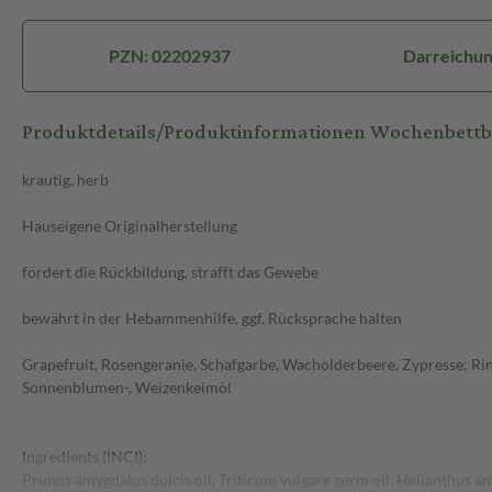
PZN: 02202937
Darreichun
Produktdetails/Produktinformationen Wochenbett
krautig, herb
Hauseigene Originalherstellung
fördert die Rückbildung, strafft das Gewebe
bewährt in der Hebammenhilfe, ggf. Rücksprache halten
Grapefruit, Rosengeranie, Schafgarbe, Wacholderbeere, Zypresse; Ri
Sonnenblumen-, Weizenkeimöl
Ingredients (INCI):
Prunus amygdalus dulcis oil, Triticum vulgare germ oil, Helianthus an