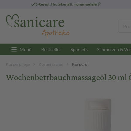
3
E-Rezept:
Heute bestellt,
morgen geliefert
Menü
Bestseller
Sparsets
Schmerzen & Ver
Körperpflege
Körpercreme
Körperöl
Wochenbettbauchmassageöl 30 ml 