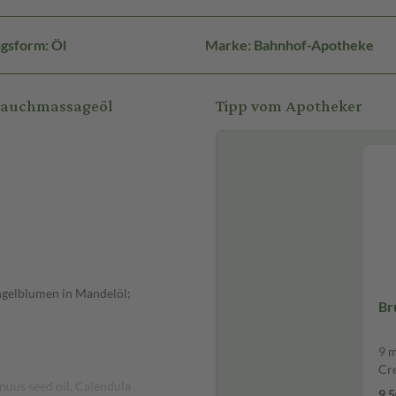
gsform: Öl
Marke: Bahnhof-Apotheke
bauchmassageöl
Tipp vom Apotheker
ngelblumen in Mandelöl;
Br
9 m
Cr
nuus seed oil, Calendula
9,5