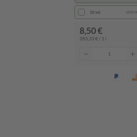
10 ml
(650,00
8,50 €
283,33 € / 1 l