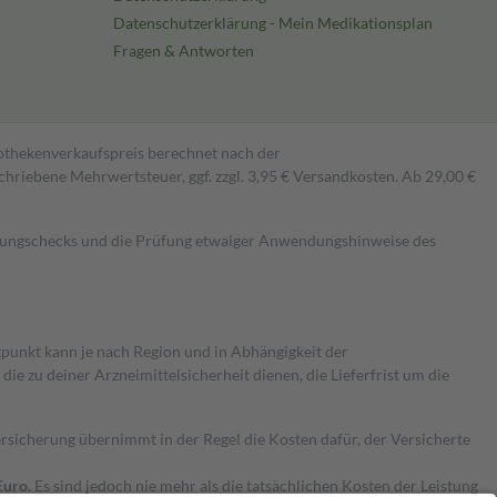
Datenschutzerklärung - Mein Medikationsplan
Fragen & Antworten
pothekenverkaufspreis berechnet nach der
hriebene Mehrwertsteuer, ggf. zzgl. 3,95 € Versandkosten. Ab 29,00 €
kungschecks und die Prüfung etwaiger Anwendungshinweise des
itpunkt kann je nach Region und in Abhängigkeit der
 zu deiner Arzneimittelsicherheit dienen, die Lieferfrist um die
ersicherung übernimmt in der Regel die Kosten dafür, der Versicherte
Euro.
Es sind jedoch nie mehr als die tatsächlichen Kosten der Leistung