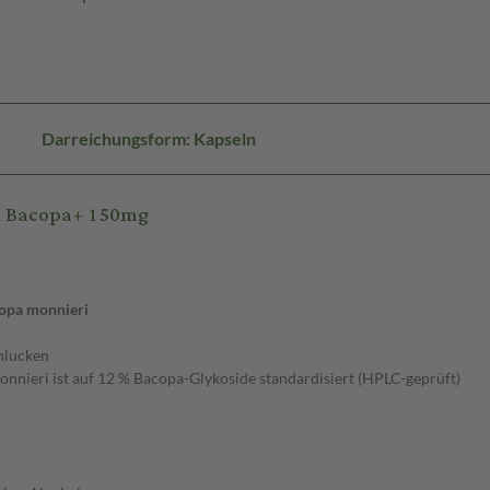
Darreichungsform: Kapseln
A Bacopa+ 150mg
copa monnieri
chlucken
nnieri ist auf 12 % Bacopa-Glykoside standardisiert (HPLC-geprüft)