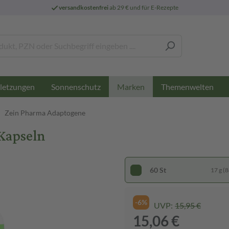
versandkostenfrei
ab 29 € und für E-Rezepte
letzungen
Sonnenschutz
Themenwelten
Marken
Zein Pharma Adaptogene
Kapseln
60 St
17 g (8
-6%
UVP:
15,95 €
15,06 €