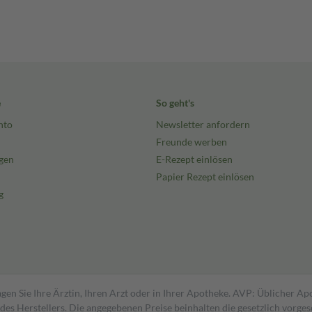
e
So geht's
nto
Newsletter anfordern
Freunde werben
gen
E-Rezept einlösen
Papier Rezept einlösen
g
gen Sie Ihre Ärztin, Ihren Arzt oder in Ihrer Apotheke. AVP: Üblicher A
s Herstellers. Die angegebenen Preise beinhalten die gesetzlich vorgesc