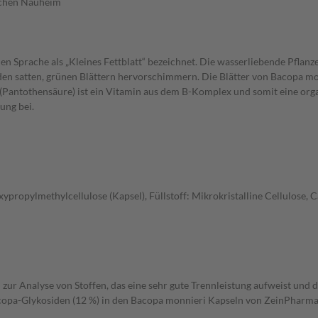
schen Nauheim
n Sprache als „Kleines Fettblatt“ bezeichnet. Die wasserliebende Pflanze
den satten, grünen Blättern hervorschimmern. Die Blätter von Bacopa mo
5 (Pantothensäure) ist ein Vitamin aus dem B-Komplex und somit eine org
ung bei.
propylmethylcellulose (Kapsel), Füllstoff: Mikrokristalline Cellulose,
zur Analyse von Stoffen, das eine sehr gute Trennleistung aufweist und 
an Bacopa-Glykosiden (12 %) in den Bacopa monnieri Kapseln von ZeinPhar