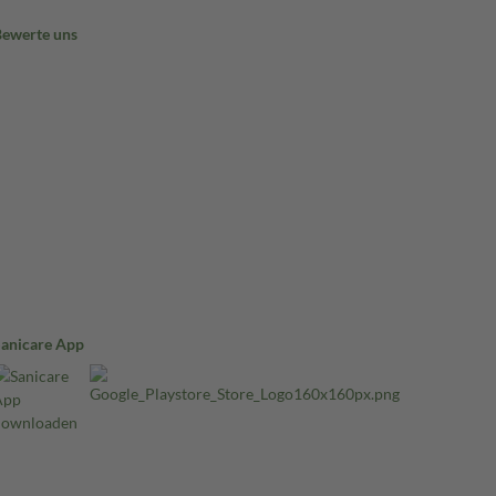
Bewerte uns
Sanicare App