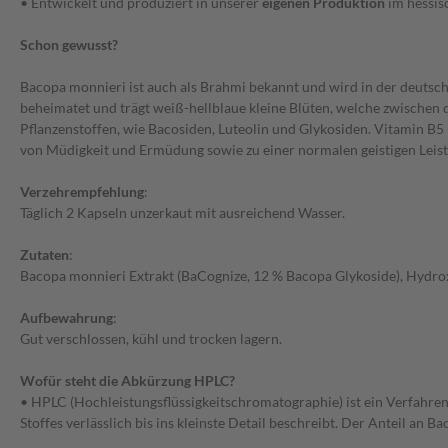
• Entwickelt und produziert in unserer
eigenen Produktion
im hessi
Schon gewusst?
Bacopa monnieri ist auch als Brahmi bekannt und wird in der deutsche
beheimatet und trägt weiß-hellblaue kleine Blüten, welche zwischen 
Pflanzenstoffen, wie Bacosiden, Luteolin und Glykosiden. Vitamin B
von Müdigkeit und Ermüdung sowie zu einer normalen geistigen Leist
Verzehrempfehlung
:
Täglich 2 Kapseln unzerkaut mit ausreichend Wasser.
Zutaten
:
Bacopa monnieri Extrakt (BaCognize, 12 % Bacopa Glykoside), Hydroxy
Aufbewahrung
:
Gut verschlossen, kühl und trocken lagern.
Wofür steht die Abkürzung HPLC?
• HPLC (Hochleistungsflüssigkeitschromatographie) ist ein Verfahren 
Stoffes verlässlich bis ins kleinste Detail beschreibt. Der Anteil 