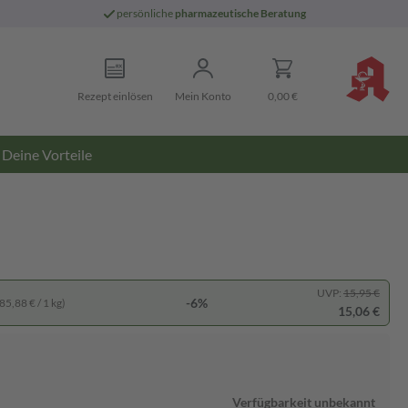
persönliche
pharmazeutische Beratung
Rezept einlösen
Mein Konto
0,00 €
Deine Vorteile
UVP:
15,95 €
-6%
85,88 € / 1 kg)
15,06 €
Verfügbarkeit unbekannt