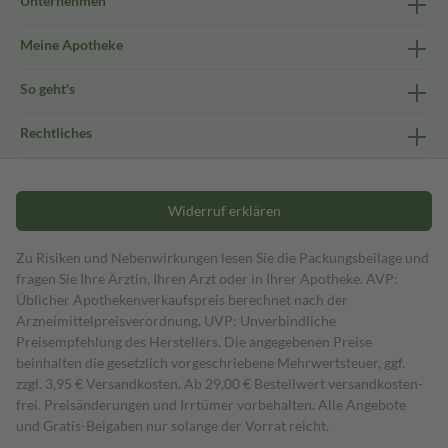
Unternehmen
Meine Apotheke
So geht's
Rechtliches
Widerruf erklären
Zu Risiken und Nebenwirkungen lesen Sie die Packungsbeilage und
fragen Sie Ihre Ärztin, Ihren Arzt oder in Ihrer Apotheke. AVP:
Üblicher Apothekenverkaufspreis berechnet nach der
Arzneimittelpreisverordnung. UVP: Unverbindliche
Preisempfehlung des Herstellers. Die angegebenen Preise
beinhalten die gesetzlich vorgeschriebene Mehrwertsteuer, ggf.
zzgl. 3,95 € Versandkosten. Ab 29,00 € Bestell­wert versand­kosten­
frei. Preisänderungen und Irrtümer vorbehalten. Alle Angebote
und Gratis-Beigaben nur solange der Vorrat reicht.