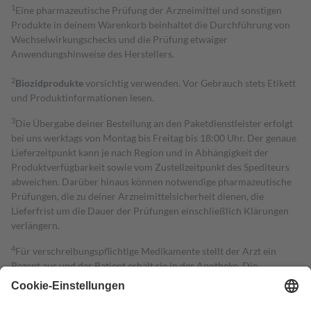
1
Eine pharmazeutische Prüfung der Arzneimittel und sonstigen
Produkte in deinem Warenkorb beinhaltet die Durchführung von
Wechselwirkungschecks und die Prüfung etwaiger
Anwendungshinweise des Herstellers.
2
Biozidprodukte
vorsichtig verwenden. Vor Gebrauch stets Etikett
und Produktinformationen lesen.
3
Die Übergabe deiner Bestellung an den Paketdienstleister erfolgt
bei uns werktags von Montag bis Freitag bis 18:00 Uhr. Der genaue
Lieferzeitpunkt kann je nach Region und in Abhängigkeit der
Produktverfügbarkeit sowie vom Zustellzeitpunkt des Spediteurs
abweichen. Darüber hinaus können notwendige pharmazeutische
Prüfungen, die zu deiner Arzneimittelsicherheit dienen, die
Lieferfrist um die Dauer der Prüfungen einschließlich Klärungen
verlängern.
4
Für verschreibungspflichtige Medikamente stellt der Arzt ein
Rezept aus und der Patient erhält sie in der Apotheke. Die
gesetzliche Krankenversicherung übernimmt in der Regel die
Kosten dafür, der Versicherte trägt einen Teil davon als Zuzahlung
mit.