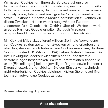
Grundsätzlich leisten Mitglieder Zuzahlungen in Höhe von zehn
Prozent des Abgabepreises,
mindestens
jedoch
fünf Euro
und
höchstens zehn Euro.
Es sind jedoch nie mehr als die tatsächlichen
Kosten der Leistung zu entrichten.
Diese Regeln gelten grundsätzlich auch für Online-Apotheken.
Bei Heilmitteln und häuslicher Krankenpflege beträgt die
Zuzahlung zehn Prozent der Kosten sowie zehn Euro je
Verordnung.
Um das Engagement der Versicherten für ihre eigene Gesundheit zu
stärken und die besondere Stellung der Familie zu unterstützen,
fallen
keine Zuzahlungen
an bei:
• Kindern und Jugendlichen bis zum vollendeten 18. Lebensjahr
mit Ausnahme der Fahrkosten
• Untersuchungen zur Vorsorge und Früherkennung, die von der
GKV getragen werden
• empfohlenen Schutzimpfungen
• Harn- und Blutteststreifen
Wir nutzen Trusted Shops als unabhängigen Dienstleister für die
Einholung von Bewertungen. Trusted Shops hat Maßnahmen
getroffen, um sicherzustellen, dass es sich um echte Bewertungen