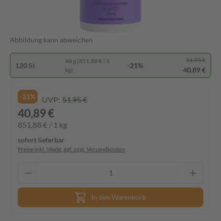
Abbildung kann abweichen
51,95 €
48 g (851,88 € / 1
120 St
-21%
40,89 €
kg)
-21%
UVP:
51,95 €
40,89 €
851,88 € / 1 kg
sofort lieferbar
Preise inkl. MwSt. ggf. zzgl. Versandkosten
In den Warenkorb