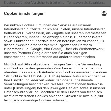
Kosten dafür, der Versicherte trägt einen Teil davon als Zuzahlung
mit.
Grundsätzlich leisten Mitglieder Zuzahlungen in Höhe von zehn
Prozent des Abgabepreises,
mindestens
jedoch
fünf Euro
und
höchstens zehn Euro.
Es sind jedoch nie mehr als die tatsächlichen
Kosten der Leistung zu entrichten.
Diese Regeln gelten grundsätzlich auch für Online-Apotheken.
Bei Heilmitteln und häuslicher Krankenpflege beträgt die
Zuzahlung zehn Prozent der Kosten sowie zehn Euro je
Verordnung.
Um das Engagement der Versicherten für ihre eigene Gesundheit zu
stärken und die besondere Stellung der Familie zu unterstützen,
fallen
keine Zuzahlungen
an bei:
• Kindern und Jugendlichen bis zum vollendeten 18. Lebensjahr
mit Ausnahme der Fahrkosten
• Untersuchungen zur Vorsorge und Früherkennung, die von der
GKV getragen werden
• empfohlenen Schutzimpfungen
• Harn- und Blutteststreifen
Wir nutzen Trusted Shops als unabhängigen Dienstleister für die
Einholung von Bewertungen. Trusted Shops hat Maßnahmen