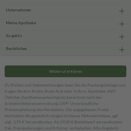
Unternehmen
Meine Apotheke
So geht's
Rechtliches
Widerruf erklären
Zu Risiken und Nebenwirkungen lesen Sie die Packungsbeilage und
fragen Sie Ihre Ärztin, Ihren Arzt oder in Ihrer Apotheke. AVP:
Üblicher Apothekenverkaufspreis berechnet nach der
Arzneimittelpreisverordnung. UVP: Unverbindliche
Preisempfehlung des Herstellers. Die angegebenen Preise
beinhalten die gesetzlich vorgeschriebene Mehrwertsteuer, ggf.
zzgl. 3,95 € Versandkosten. Ab 29,00 € Bestell­wert versand­kosten­
frei. Preisänderungen und Irrtümer vorbehalten. Alle Angebote