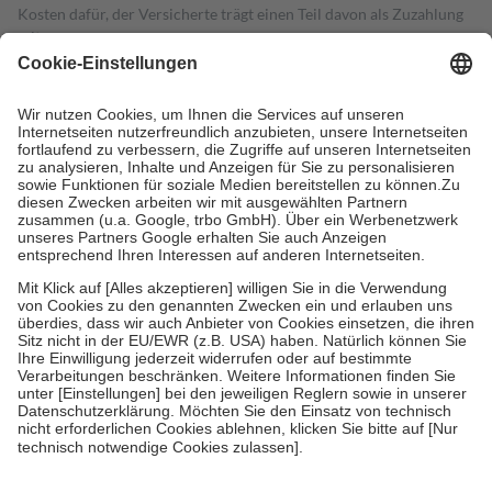
Kosten dafür, der Versicherte trägt einen Teil davon als Zuzahlung
mit.
Grundsätzlich leisten Mitglieder Zuzahlungen in Höhe von zehn
Prozent des Abgabepreises,
mindestens
jedoch
fünf Euro
und
höchstens zehn Euro.
Es sind jedoch nie mehr als die tatsächlichen
Kosten der Leistung zu entrichten.
Diese Regeln gelten grundsätzlich auch für Online-Apotheken.
Bei Heilmitteln und häuslicher Krankenpflege beträgt die
Zuzahlung zehn Prozent der Kosten sowie zehn Euro je
Verordnung.
Um das Engagement der Versicherten für ihre eigene Gesundheit zu
stärken und die besondere Stellung der Familie zu unterstützen,
fallen
keine Zuzahlungen
an bei:
• Kindern und Jugendlichen bis zum vollendeten 18. Lebensjahr
mit Ausnahme der Fahrkosten
• Untersuchungen zur Vorsorge und Früherkennung, die von der
GKV getragen werden
• empfohlenen Schutzimpfungen
• Harn- und Blutteststreifen
Wir nutzen Trusted Shops als unabhängigen Dienstleister für die