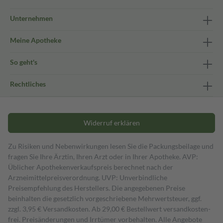
Unternehmen
Meine Apotheke
So geht's
Rechtliches
Widerruf erklären
Zu Risiken und Nebenwirkungen lesen Sie die Packungsbeilage und
fragen Sie Ihre Ärztin, Ihren Arzt oder in Ihrer Apotheke. AVP:
Üblicher Apothekenverkaufspreis berechnet nach der
Arzneimittelpreisverordnung. UVP: Unverbindliche
Preisempfehlung des Herstellers. Die angegebenen Preise
beinhalten die gesetzlich vorgeschriebene Mehrwertsteuer, ggf.
zzgl. 3,95 € Versandkosten. Ab 29,00 € Bestell­wert versand­kosten­
frei. Preisänderungen und Irrtümer vorbehalten. Alle Angebote