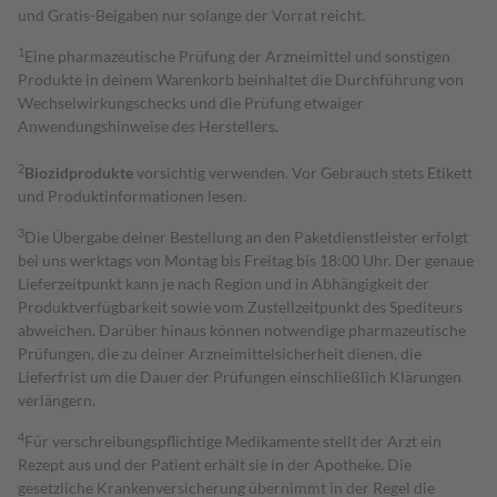
und Gratis-Beigaben nur solange der Vorrat reicht.
1
Eine pharmazeutische Prüfung der Arzneimittel und sonstigen
Produkte in deinem Warenkorb beinhaltet die Durchführung von
Wechselwirkungschecks und die Prüfung etwaiger
Anwendungshinweise des Herstellers.
2
Biozidprodukte
vorsichtig verwenden. Vor Gebrauch stets Etikett
und Produktinformationen lesen.
3
Die Übergabe deiner Bestellung an den Paketdienstleister erfolgt
bei uns werktags von Montag bis Freitag bis 18:00 Uhr. Der genaue
Lieferzeitpunkt kann je nach Region und in Abhängigkeit der
Produktverfügbarkeit sowie vom Zustellzeitpunkt des Spediteurs
abweichen. Darüber hinaus können notwendige pharmazeutische
Prüfungen, die zu deiner Arzneimittelsicherheit dienen, die
Lieferfrist um die Dauer der Prüfungen einschließlich Klärungen
verlängern.
4
Für verschreibungspflichtige Medikamente stellt der Arzt ein
Rezept aus und der Patient erhält sie in der Apotheke. Die
gesetzliche Krankenversicherung übernimmt in der Regel die