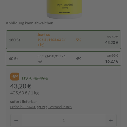
Abbildung kann abweichen
Spartipp
45,49 €
180 St
-5%
106,5 g (405,63 € /
43,20 €
1 kg)
16,95 €
35,5 g (458,31 € / 1
60 St
-4%
16,27 €
kg)
-5%
UVP:
45,49 €
43,20 €
405,63 € / 1 kg
sofort lieferbar
Preise inkl. MwSt. ggf. zzgl. Versandkosten