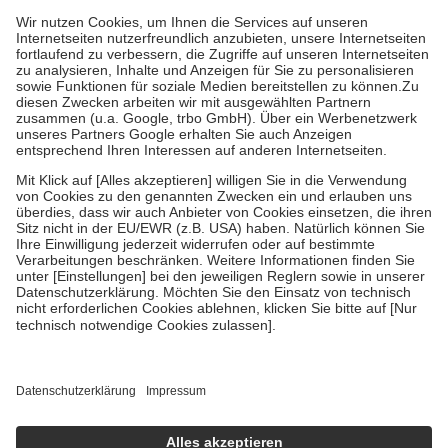
Grundsätzlich leisten Mitglieder Zuzahlungen in Höhe von zehn
Prozent des Abgabepreises,
mindestens
jedoch
fünf Euro
und
höchstens zehn Euro.
Es sind jedoch nie mehr als die tatsächlichen
Kosten der Leistung zu entrichten.
Diese Regeln gelten grundsätzlich auch für Online-Apotheken.
Bei Heilmitteln und häuslicher Krankenpflege beträgt die
Zuzahlung zehn Prozent der Kosten sowie zehn Euro je
Verordnung.
Um das Engagement der Versicherten für ihre eigene Gesundheit zu
stärken und die besondere Stellung der Familie zu unterstützen,
fallen
keine Zuzahlungen
an bei:
• Kindern und Jugendlichen bis zum vollendeten 18. Lebensjahr
mit Ausnahme der Fahrkosten
• Untersuchungen zur Vorsorge und Früherkennung, die von der
GKV getragen werden
• empfohlenen Schutzimpfungen
• Harn- und Blutteststreifen
Wir nutzen Trusted Shops als unabhängigen Dienstleister für die
Einholung von Bewertungen. Trusted Shops hat Maßnahmen
getroffen, um sicherzustellen, dass es sich um echte Bewertungen