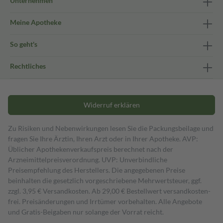
Unternehmen
Meine Apotheke
So geht's
Rechtliches
Widerruf erklären
Zu Risiken und Nebenwirkungen lesen Sie die Packungsbeilage und
fragen Sie Ihre Ärztin, Ihren Arzt oder in Ihrer Apotheke. AVP:
Üblicher Apothekenverkaufspreis berechnet nach der
Arzneimittelpreisverordnung. UVP: Unverbindliche
Preisempfehlung des Herstellers. Die angegebenen Preise
beinhalten die gesetzlich vorgeschriebene Mehrwertsteuer, ggf.
zzgl. 3,95 € Versandkosten. Ab 29,00 € Bestell­wert versand­kosten­
frei. Preisänderungen und Irrtümer vorbehalten. Alle Angebote
und Gratis-Beigaben nur solange der Vorrat reicht.