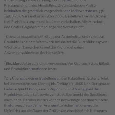
Preisempfehlung des Herstellers. Die angegebenen Preise
beinhalten die gesetzlich vorgeschriebene Mehrwertsteuer, ggf.
zzgl. 3,95 € Versandkosten. Ab 29,00 € Bestell­wert versand­kosten­
frei. Preisänderungen und Irrtümer vorbehalten. Alle Angebote
und Gratis-Beigaben nur solange der Vorrat reicht.
1
Eine pharmazeutische Prüfung der Arzneimittel und sonstigen
Produkte in deinem Warenkorb beinhaltet die Durchführung von
Wechselwirkungschecks und die Prüfung etwaiger
Anwendungshinweise des Herstellers.
2
Biozidprodukte
vorsichtig verwenden. Vor Gebrauch stets Etikett
und Produktinformationen lesen.
3
Die Übergabe deiner Bestellung an den Paketdienstleister erfolgt
bei uns werktags von Montag bis Freitag bis 18:00 Uhr. Der genaue
Lieferzeitpunkt kann je nach Region und in Abhängigkeit der
Produktverfügbarkeit sowie vom Zustellzeitpunkt des Spediteurs
abweichen. Darüber hinaus können notwendige pharmazeutische
Prüfungen, die zu deiner Arzneimittelsicherheit dienen, die
Lieferfrist um die Dauer der Prüfungen einschließlich Klärungen