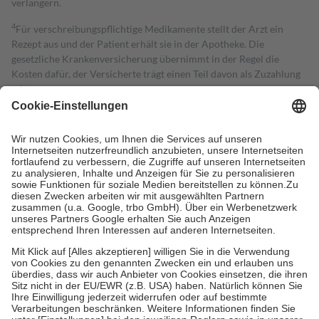
verlängern.
4
Für verschreibungspflichtige Medikamente stellt der Arzt ein
Rezept aus und der Patient erhält sie in der Apotheke. Die
gesetzliche Krankenversicherung übernimmt in der Regel die
Kosten dafür, der Versicherte trägt einen Teil davon als Zuzahlung
mit.
Grundsätzlich leisten Mitglieder Zuzahlungen in Höhe von zehn
Prozent des Abgabepreises,
mindestens
jedoch
fünf Euro
und
höchstens zehn Euro.
Es sind jedoch nie mehr als die tatsächlichen
Kosten der Leistung zu entrichten.
Diese Regeln gelten grundsätzlich auch für Online-Apotheken.
Bei Heilmitteln und häuslicher Krankenpflege beträgt die
Zuzahlung zehn Prozent der Kosten sowie zehn Euro je
Verordnung.
Um das Engagement der Versicherten für ihre eigene Gesundheit zu
stärken und die besondere Stellung der Familie zu unterstützen,
fallen
keine Zuzahlungen
an bei:
• Kindern und Jugendlichen bis zum vollendeten 18. Lebensjahr
mit Ausnahme der Fahrkosten
• Untersuchungen zur Vorsorge und Früherkennung, die von der
GKV getragen werden