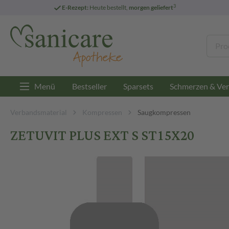
3
E-Rezept:
Heute bestellt,
morgen geliefert
Menü
Bestseller
Sparsets
Schmerzen & Ver
Verbandsmaterial
Kompressen
Saugkompressen
ZETUVIT PLUS EXT S ST15X20