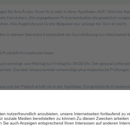
gen Sie Ihre Ärztin, Ihren Arzt oder in Ihrer Apotheke. AVP: Üblicher A
s Herstellers. Die angegebenen Preise beinhalten die gesetzlich vorgesc
alten. Alle Angebote und Gratis-Beigaben nur solange der Vorrat reicht.
dukte in deinem Warenkorb beinhaltet die Durchführung von Wechselwir
nd Produktinformationen lesen.
 uns werktags von Montag bis Freitag bis 18:00 Uhr. Der genaue Lieferze
ichen. Darüber hinaus können notwendige pharmazeutische Prüfungen, die
aus und der Patient erhält sie in der Apotheke. Die gesetzliche Krankenv
ent des Abgabepreises,
mindestens
jedoch
fünf Euro
und
höchstens zehn 
zehn Prozent der Kosten sowie zehn Euro je Verordnung.
rken und die besondere Stellung der Familie zu unterstützen, fallen
kein
 Ausnahme der Fahrkosten