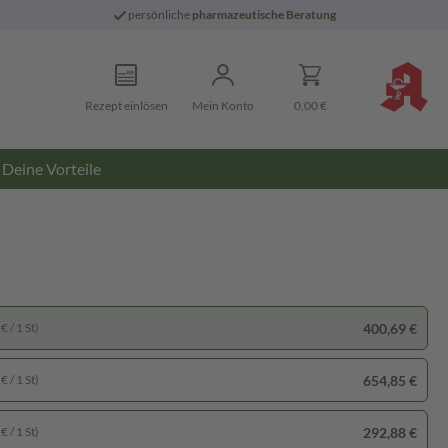
persönliche
pharmazeutische Beratung
Rezept einlösen
Mein Konto
0,00 €
Deine Vorteile
400,69 €
€ / 1 St)
654,85 €
€ / 1 St)
292,88 €
€ / 1 St)