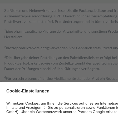
Zu Risiken und Nebenwirkungen lesen Sie die Packungsbeilage und fra
Arzneimittelpreisverordnung. UVP: Unverbindliche Preisempfehlung de
Bestell­wert versand­kosten­frei. Preisänderungen und Irrtümer vorbeh
1
Eine pharmazeutische Prüfung der Arzneimittel und sonstigen Pro
Herstellers.
2
Biozidprodukte
vorsichtig verwenden. Vor Gebrauch stets Etikett u
3
Die Übergabe deiner Bestellung an den Paketdienstleister erfolgt bei
Produktverfügbarkeit sowie vom Zustellzeitpunkt des Spediteurs abwe
Dauer der Prüfungen einschließlich Klärungen verlängern.
4
Für verschreibungspflichtige Medikamente stellt der Arzt ein Rezept 
trägt einen Teil davon als Zuzahlung mit.
Grundsätzlich leisten Mitglieder Zuzahlungen in Höhe von zehn Proz
zu entrichten.
Diese Regeln gelten grundsätzlich auch für Online-Apotheken.
Bei Heilmitteln und häuslicher Krankenpflege beträgt die Zuzahlung 
Um das Engagement der Versicherten für ihre eigene Gesundheit zu stä
• Kindern und Jugendlichen bis zum vollendeten 18. Lebensjahr mit