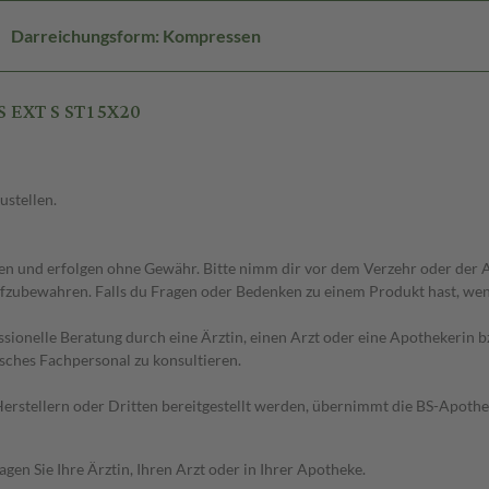
Darreichungsform: Kompressen
S EXT S ST15X20
ustellen.
 und erfolgen ohne Gewähr. Bitte nimm dir vor dem Verzehr oder der An
fzubewahren. Falls du Fragen oder Bedenken zu einem Produkt hast, wende
essionelle Beratung durch eine Ärztin, einen Arzt oder eine Apothekerin
sches Fachpersonal zu konsultieren.
n Herstellern oder Dritten bereitgestellt werden, übernimmt die BS-Apot
en Sie Ihre Ärztin, Ihren Arzt oder in Ihrer Apotheke.