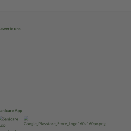
Bewerte uns
Sanicare App