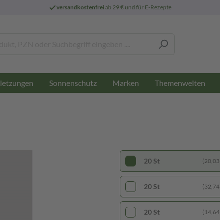
versandkostenfrei
ab 29 € und für E-Rezepte
letzungen
Sonnenschutz
Marken
Themenwelten
20 St
(20,03 
20 St
(32,74 
20 St
(14,64 