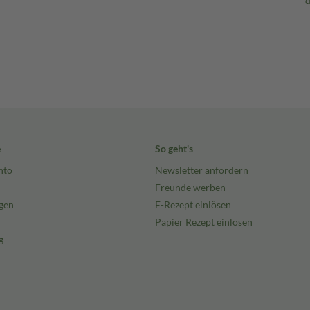
e
So geht's
nto
Newsletter anfordern
Freunde werben
gen
E-Rezept einlösen
Papier Rezept einlösen
g