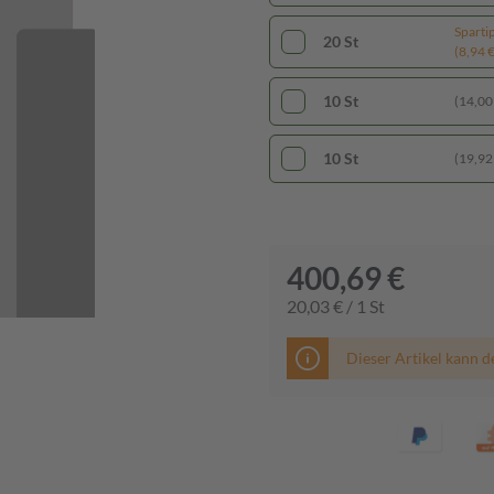
Sparti
20 St
(8,94 € 
10 St
(14,00 
10 St
(19,92 
400,69 €
20,03 € / 1 St
Dieser Artikel kann d