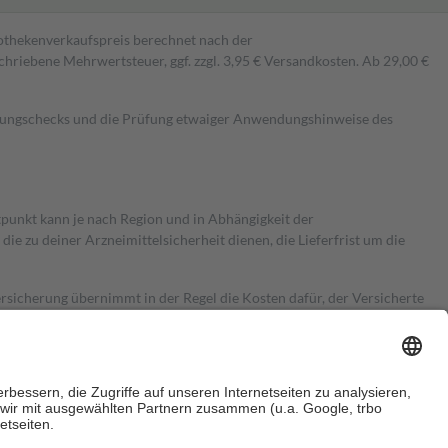
pothekenverkaufspreis berechnet nach der
hriebene Mehrwertsteuer, ggf. zzgl. 3,95 € Versandkosten. Ab 29,00 €
kungschecks und die Prüfung etwaiger Anwendungshinweise des
itpunkt kann je nach Region und in Abhängigkeit der
 zu deiner Arzneimittelsicherheit dienen, die Lieferfrist um die
ersicherung übernimmt in der Regel die Kosten dafür, der Versicherte
Euro.
Es sind jedoch nie mehr als die tatsächlichen Kosten der Leistung
e Zuzahlungen
an bei: