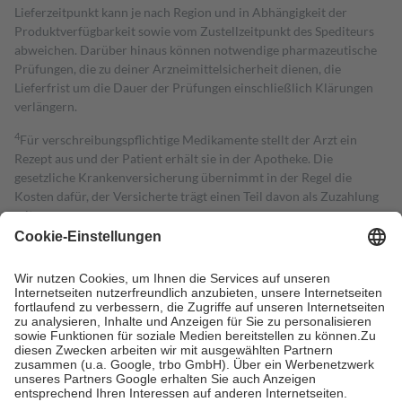
Lieferzeitpunkt kann je nach Region und in Abhängigkeit der
Produktverfügbarkeit sowie vom Zustellzeitpunkt des Spediteurs
abweichen. Darüber hinaus können notwendige pharmazeutische
Prüfungen, die zu deiner Arzneimittelsicherheit dienen, die
Lieferfrist um die Dauer der Prüfungen einschließlich Klärungen
verlängern.
4
Für verschreibungspflichtige Medikamente stellt der Arzt ein
Rezept aus und der Patient erhält sie in der Apotheke. Die
gesetzliche Krankenversicherung übernimmt in der Regel die
Kosten dafür, der Versicherte trägt einen Teil davon als Zuzahlung
mit.
Grundsätzlich leisten Mitglieder Zuzahlungen in Höhe von zehn
Prozent des Abgabepreises,
mindestens
jedoch
fünf Euro
und
höchstens zehn Euro.
Es sind jedoch nie mehr als die tatsächlichen
Kosten der Leistung zu entrichten.
Diese Regeln gelten grundsätzlich auch für Online-Apotheken.
Bei Heilmitteln und häuslicher Krankenpflege beträgt die
Zuzahlung zehn Prozent der Kosten sowie zehn Euro je
Verordnung.
Um das Engagement der Versicherten für ihre eigene Gesundheit zu