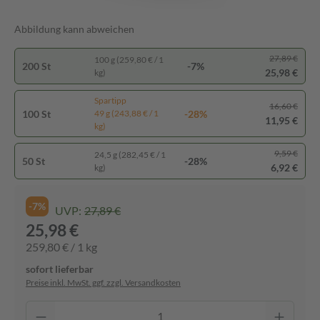
Abbildung kann abweichen
27,89 €
100 g (259,80 € / 1
200 St
-7%
25,98 €
kg)
Spartipp
16,60 €
100 St
-28%
49 g (243,88 € / 1
11,95 €
kg)
9,59 €
24,5 g (282,45 € / 1
50 St
-28%
6,92 €
kg)
-7%
UVP:
27,89 €
25,98 €
259,80 € / 1 kg
sofort lieferbar
Preise inkl. MwSt. ggf. zzgl. Versandkosten