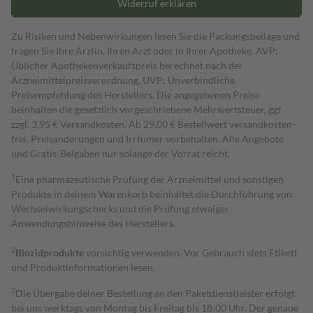
Widerruf erklären
Zu Risiken und Nebenwirkungen lesen Sie die Packungsbeilage und
fragen Sie Ihre Ärztin, Ihren Arzt oder in Ihrer Apotheke. AVP:
Üblicher Apothekenverkaufspreis berechnet nach der
Arzneimittelpreisverordnung. UVP: Unverbindliche
Preisempfehlung des Herstellers. Die angegebenen Preise
beinhalten die gesetzlich vorgeschriebene Mehrwertsteuer, ggf.
zzgl. 3,95 € Versandkosten. Ab 29,00 € Bestell­wert versand­kosten­
frei. Preisänderungen und Irrtümer vorbehalten. Alle Angebote
und Gratis-Beigaben nur solange der Vorrat reicht.
1
Eine pharmazeutische Prüfung der Arzneimittel und sonstigen
Produkte in deinem Warenkorb beinhaltet die Durchführung von
Wechselwirkungschecks und die Prüfung etwaiger
Anwendungshinweise des Herstellers.
2
Biozidprodukte
vorsichtig verwenden. Vor Gebrauch stets Etikett
und Produktinformationen lesen.
3
Die Übergabe deiner Bestellung an den Paketdienstleister erfolgt
bei uns werktags von Montag bis Freitag bis 18:00 Uhr. Der genaue