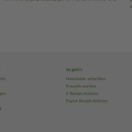
e
So geht's
nto
Newsletter anfordern
Freunde werben
gen
E-Rezept einlösen
Papier Rezept einlösen
g