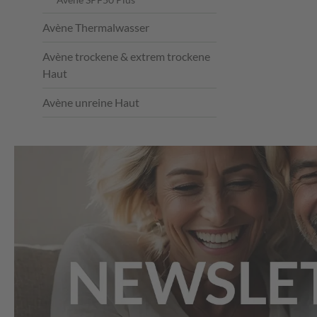
Avène Thermalwasser
Avène trockene & extrem trockene
Haut
Avène unreine Haut