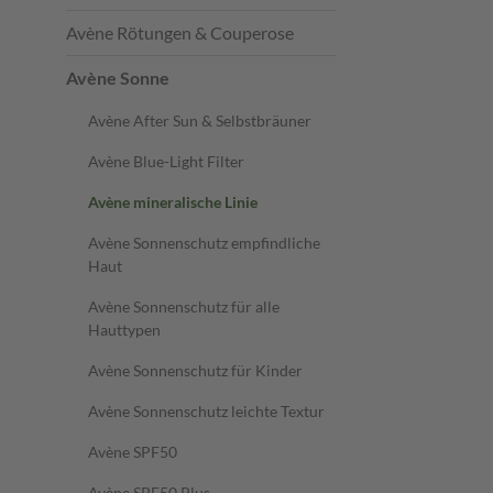
Avène Rötungen & Couperose
Avène Sonne
Avène After Sun & Selbstbräuner
Avène Blue-Light Filter
Avène mineralische Linie
Avène Sonnenschutz empfindliche
Haut
Avène Sonnenschutz für alle
Hauttypen
Avène Sonnenschutz für Kinder
Avène Sonnenschutz leichte Textur
Avène SPF50
Avène SPF50 Plus