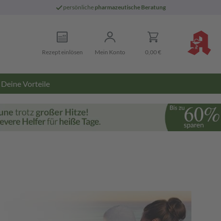
persönliche
pharmazeutische Beratung
Rezept einlösen
Mein Konto
0,00 €
Deine Vorteile