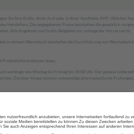
gen Sie Ihre Ärztin, Ihren Arzt oder in Ihrer Apotheke. AVP: Üblicher A
s Herstellers. Die angegebenen Preise beinhalten die gesetzlich vorgesc
alten. Alle Angebote und Gratis-Beigaben nur solange der Vorrat reicht.
dukte in deinem Warenkorb beinhaltet die Durchführung von Wechselwir
nd Produktinformationen lesen.
 uns werktags von Montag bis Freitag bis 18:00 Uhr. Der genaue Lieferze
ichen. Darüber hinaus können notwendige pharmazeutische Prüfungen, die
aus und der Patient erhält sie in der Apotheke. Die gesetzliche Krankenv
ent des Abgabepreises,
mindestens
jedoch
fünf Euro
und
höchstens zehn 
zehn Prozent der Kosten sowie zehn Euro je Verordnung.
rken und die besondere Stellung der Familie zu unterstützen, fallen
kein