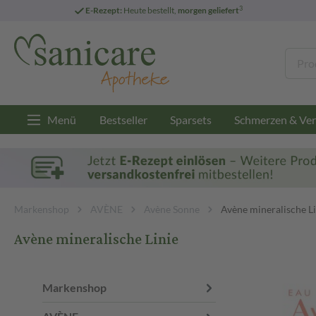
3
E-Rezept:
Heute bestellt,
morgen geliefert
Menü
Bestseller
Sparsets
Schmerzen & Ver
Markenshop
AVÈNE
Avène Sonne
Avène mineralische Li
Avène mineralische Linie
Markenshop