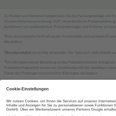
Zu Risiken und Nebenwirkungen lesen Sie die Packungsbeilage und fra
Arzneimittelpreisverordnung. UVP: Unverbindliche Preisempfehlung de
Bestell­wert versand­kosten­frei. Preisänderungen und Irrtümer vorbeh
1
Eine pharmazeutische Prüfung der Arzneimittel und sonstigen Pro
Herstellers.
2
Biozidprodukte
vorsichtig verwenden. Vor Gebrauch stets Etikett u
3
Die Übergabe deiner Bestellung an den Paketdienstleister erfolgt bei
Produktverfügbarkeit sowie vom Zustellzeitpunkt des Spediteurs abwe
Dauer der Prüfungen einschließlich Klärungen verlängern.
4
Für verschreibungspflichtige Medikamente stellt der Arzt ein Rezept 
trägt einen Teil davon als Zuzahlung mit.
Grundsätzlich leisten Mitglieder Zuzahlungen in Höhe von zehn Proz
zu entrichten.
Diese Regeln gelten grundsätzlich auch für Online-Apotheken.
Bei Heilmitteln und häuslicher Krankenpflege beträgt die Zuzahlung 
Um das Engagement der Versicherten für ihre eigene Gesundheit zu stä