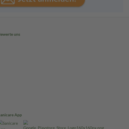
Bewerte uns
Sanicare App