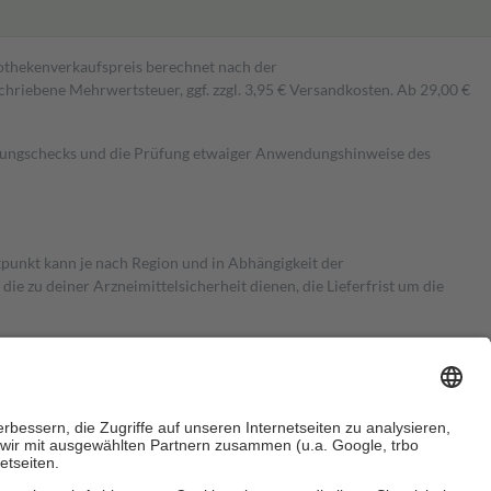
pothekenverkaufspreis berechnet nach der
hriebene Mehrwertsteuer, ggf. zzgl. 3,95 € Versandkosten. Ab 29,00 €
kungschecks und die Prüfung etwaiger Anwendungshinweise des
itpunkt kann je nach Region und in Abhängigkeit der
 zu deiner Arzneimittelsicherheit dienen, die Lieferfrist um die
ersicherung übernimmt in der Regel die Kosten dafür, der Versicherte
Euro.
Es sind jedoch nie mehr als die tatsächlichen Kosten der Leistung
e Zuzahlungen
an bei: