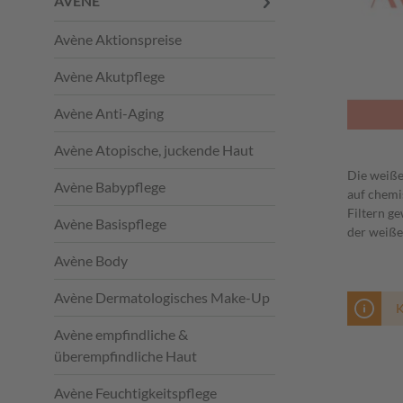
AVÈNE
Avène Aktionspreise
Avène Akutpflege
Avène Anti-Aging
Avène Atopische, juckende Haut
Die weiße
Avène Babypflege
auf chemi
Filtern g
Avène Basispflege
der weiße
Avène Body
Avène Dermatologisches Make-Up
K
Avène empfindliche &
überempfindliche Haut
Avène Feuchtigkeitspflege