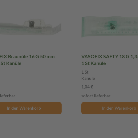
IX Braunüle 16 G 50 mm
VASOFIX SAFTY 18 G 1,
 St Kanüle
1 St Kanüle
1 St
Kanüle
1,04 €
lieferbar
sofort lieferbar
In den Warenkorb
In den Warenkorb