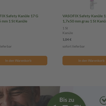
IX Safety Kanüle 17 G
VASOFIX Safety Kanüle 1
5 mm 1 St Kanüle
1,7x50 mm grau 1 St Kanü
1 St
Kanüle
1,04 €
lieferbar
sofort lieferbar
In den Warenkorb
In den Warenkorb