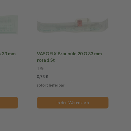
3x33 mm
VASOFIX Braunüle 20 G 33 mm
rosa 1 St
1 St
0,73 €
sofort lieferbar
In den Warenkorb