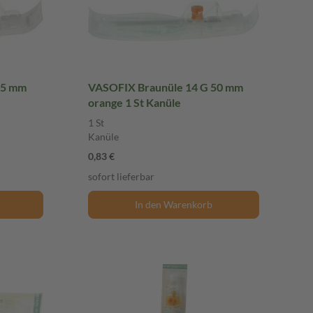
45 mm
VASOFIX Braunüle 14 G 50 mm
orange 1 St Kanüle
1 St
Kanüle
0,83 €
sofort lieferbar
In den Warenkorb