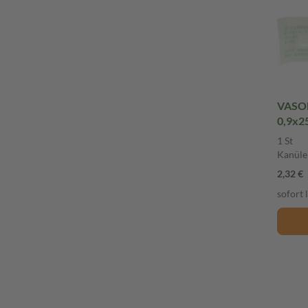
VASOF
0,9x25
1 St
Kanüle
2,32 €
sofort 