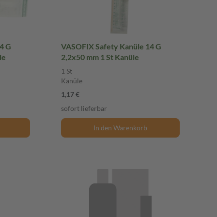
4 G
VASOFIX Safety Kanüle 14 G
le
2,2x50 mm 1 St Kanüle
1 St
Kanüle
1,17 €
sofort lieferbar
In den Warenkorb