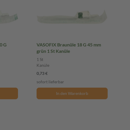
0 G
VASOFIX Braunüle 18 G 45 mm
grün 1 St Kanüle
1 St
Kanüle
0,73 €
sofort lieferbar
In den Warenkorb