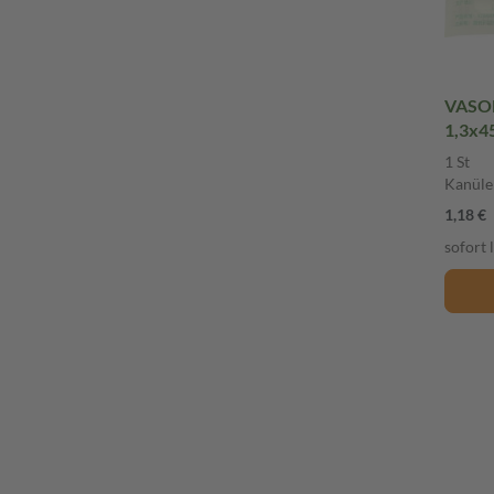
VASOF
1,3x4
1 St
Kanüle
1,18 €
sofort 