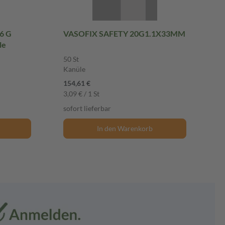
6 G
VASOFIX SAFETY 20G1.1X33MM
le
50 St
Kanüle
154,61 €
3,09 € / 1 St
sofort lieferbar
In den Warenkorb