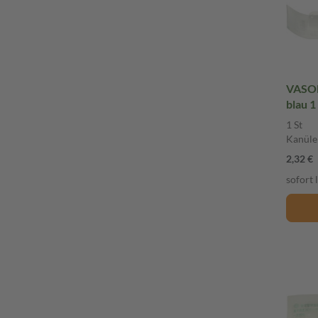
VASOF
blau 1
1 St
Kanüle
2,32 €
sofort 