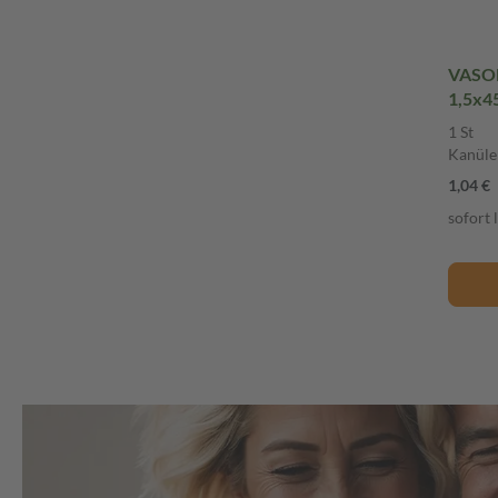
VASOF
1,5x4
1 St
Kanüle
1,04 €
sofort 