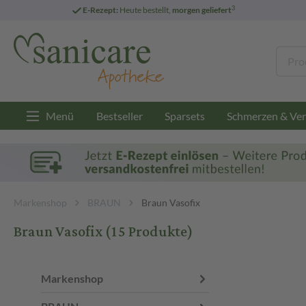
3
E-Rezept:
Heute bestellt,
morgen geliefert
Menü
Bestseller
Sparsets
Schmerzen & Ver
Markenshop
BRAUN
Braun Vasofix
Braun Vasofix
(15 Produkte)
Markenshop