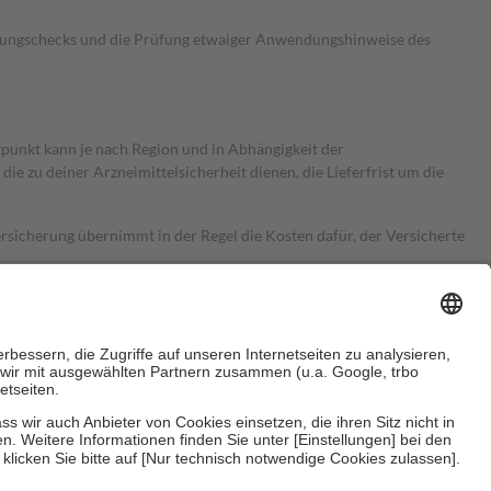
kungschecks und die Prüfung etwaiger Anwendungshinweise des
itpunkt kann je nach Region und in Abhängigkeit der
 zu deiner Arzneimittelsicherheit dienen, die Lieferfrist um die
ersicherung übernimmt in der Regel die Kosten dafür, der Versicherte
Euro.
Es sind jedoch nie mehr als die tatsächlichen Kosten der Leistung
e Zuzahlungen
an bei: