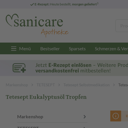
3
E-Rezept:
Heute bestellt,
morgen geliefert
Menü
Bestseller
Sparsets
Schmerzen & Ver
Markenshop
TETESEPT
Tetesept Selbstmedikation
Tetes
Tetesept Eukalyptusöl Tropfen
K
Markenshop