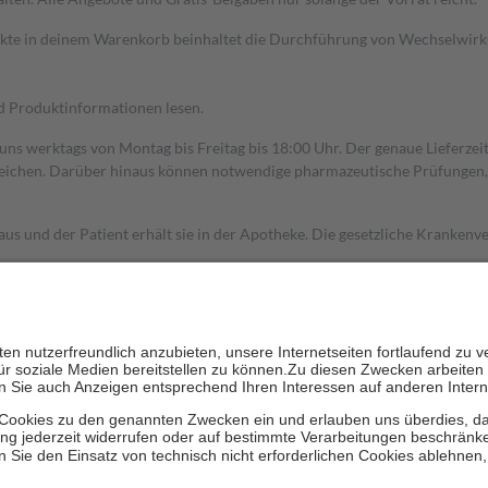
dukte in deinem Warenkorb beinhaltet die Durchführung von Wechselwir
nd Produktinformationen lesen.
 uns werktags von Montag bis Freitag bis 18:00 Uhr. Der genaue Lieferze
ichen. Darüber hinaus können notwendige pharmazeutische Prüfungen, die
aus und der Patient erhält sie in der Apotheke. Die gesetzliche Krankenv
ent des Abgabepreises,
mindestens
jedoch
fünf Euro
und
höchstens zehn 
zehn Prozent der Kosten sowie zehn Euro je Verordnung.
rken und die besondere Stellung der Familie zu unterstützen, fallen
kein
 Ausnahme der Fahrkosten
 getragen werden