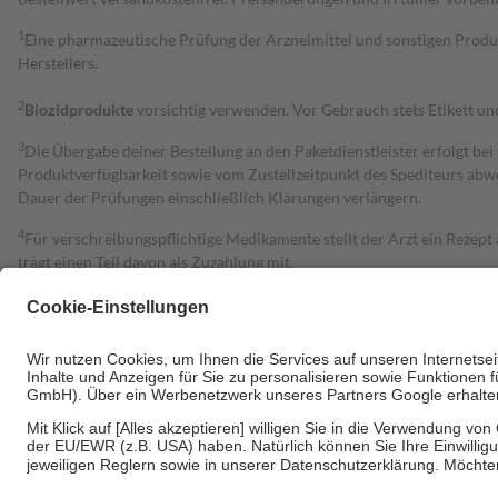
1
Eine pharmazeutische Prüfung der Arzneimittel und sonstigen Pro
Herstellers.
2
Biozidprodukte
vorsichtig verwenden. Vor Gebrauch stets Etikett u
3
Die Übergabe deiner Bestellung an den Paketdienstleister erfolgt bei
Produktverfügbarkeit sowie vom Zustellzeitpunkt des Spediteurs abwe
Dauer der Prüfungen einschließlich Klärungen verlängern.
4
Für verschreibungspflichtige Medikamente stellt der Arzt ein Rezept 
trägt einen Teil davon als Zuzahlung mit.
Grundsätzlich leisten Mitglieder Zuzahlungen in Höhe von zehn Proz
zu entrichten.
Diese Regeln gelten grundsätzlich auch für Online-Apotheken.
Bei Heilmitteln und häuslicher Krankenpflege beträgt die Zuzahlung 
Um das Engagement der Versicherten für ihre eigene Gesundheit zu stä
• Kindern und Jugendlichen bis zum vollendeten 18. Lebensjahr mit
• Untersuchungen zur Vorsorge und Früherkennung, die von der GKV
• empfohlenen Schutzimpfungen
• Harn- und Blutteststreifen