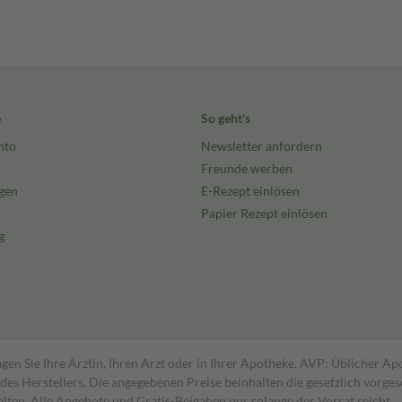
e
So geht's
nto
Newsletter anfordern
Freunde werben
gen
E-Rezept einlösen
Papier Rezept einlösen
g
gen Sie Ihre Ärztin, Ihren Arzt oder in Ihrer Apotheke. AVP: Üblicher A
s Herstellers. Die angegebenen Preise beinhalten die gesetzlich vorgesc
alten. Alle Angebote und Gratis-Beigaben nur solange der Vorrat reicht.