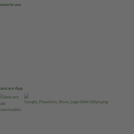
Bewerte uns
Sanicare App