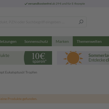
versandkostenfrei
ab 29 € und für E-Rezepte
letzungen
Sonnenschutz
Themenwelten
Marken
ept Eukalyptusöl Tropfen
eine Produkte gefunden.