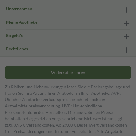
Unternehmen
Meine Apotheke
So geht's
Rechtliches
Widerruf erklären
Zu Risiken und Nebenwirkungen lesen Sie die Packungsbeilage und
fragen Sie Ihre Ärztin, Ihren Arzt oder in Ihrer Apotheke. AVP:
Üblicher Apothekenverkaufspreis berechnet nach der
Arzneimittelpreisverordnung. UVP: Unverbindliche
Preisempfehlung des Herstellers. Die angegebenen Preise
beinhalten die gesetzlich vorgeschriebene Mehrwertsteuer, ggf.
zzgl. 3,95 € Versandkosten. Ab 29,00 € Bestell­wert versand­kosten­
frei. Preisänderungen und Irrtümer vorbehalten. Alle Angebote