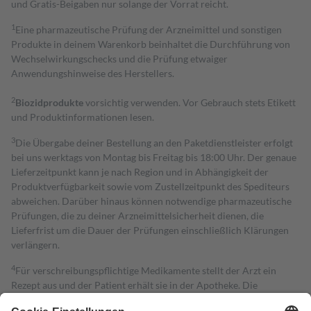
und Gratis-Beigaben nur solange der Vorrat reicht.
1
Eine pharmazeutische Prüfung der Arzneimittel und sonstigen
Produkte in deinem Warenkorb beinhaltet die Durchführung von
Wechselwirkungschecks und die Prüfung etwaiger
Anwendungshinweise des Herstellers.
2
Biozidprodukte
vorsichtig verwenden. Vor Gebrauch stets Etikett
und Produktinformationen lesen.
3
Die Übergabe deiner Bestellung an den Paketdienstleister erfolgt
bei uns werktags von Montag bis Freitag bis 18:00 Uhr. Der genaue
Lieferzeitpunkt kann je nach Region und in Abhängigkeit der
Produktverfügbarkeit sowie vom Zustellzeitpunkt des Spediteurs
abweichen. Darüber hinaus können notwendige pharmazeutische
Prüfungen, die zu deiner Arzneimittelsicherheit dienen, die
Lieferfrist um die Dauer der Prüfungen einschließlich Klärungen
verlängern.
4
Für verschreibungspflichtige Medikamente stellt der Arzt ein
Rezept aus und der Patient erhält sie in der Apotheke. Die
gesetzliche Krankenversicherung übernimmt in der Regel die