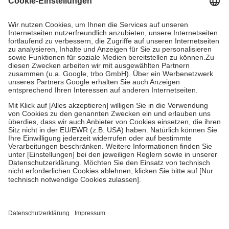
Kosten dafür, der Versicherte trägt einen Teil davon als Zuzahlung
mit.
Grundsätzlich leisten Mitglieder Zuzahlungen in Höhe von zehn
Prozent des Abgabepreises,
mindestens
jedoch
fünf Euro
und
höchstens zehn Euro.
Es sind jedoch nie mehr als die tatsächlichen
Kosten der Leistung zu entrichten.
Diese Regeln gelten grundsätzlich auch für Online-Apotheken.
Bei Heilmitteln und häuslicher Krankenpflege beträgt die
Zuzahlung zehn Prozent der Kosten sowie zehn Euro je
Verordnung.
Um das Engagement der Versicherten für ihre eigene Gesundheit zu
stärken und die besondere Stellung der Familie zu unterstützen,
fallen
keine Zuzahlungen
an bei:
• Kindern und Jugendlichen bis zum vollendeten 18. Lebensjahr
mit Ausnahme der Fahrkosten
• Untersuchungen zur Vorsorge und Früherkennung, die von der
GKV getragen werden
• empfohlenen Schutzimpfungen
• Harn- und Blutteststreifen
Wir nutzen Trusted Shops als unabhängigen Dienstleister für die
Einholung von Bewertungen. Trusted Shops hat Maßnahmen