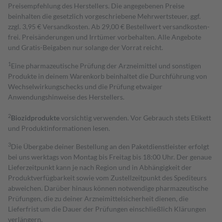
Preisempfehlung des Herstellers. Die angegebenen Preise
beinhalten die gesetzlich vorgeschriebene Mehrwertsteuer, ggf.
zzgl. 3,95 € Versandkosten. Ab 29,00 € Bestell­wert versand­kosten­
frei. Preisänderungen und Irrtümer vorbehalten. Alle Angebote
und Gratis-Beigaben nur solange der Vorrat reicht.
1
Eine pharmazeutische Prüfung der Arzneimittel und sonstigen
Produkte in deinem Warenkorb beinhaltet die Durchführung von
Wechselwirkungschecks und die Prüfung etwaiger
Anwendungshinweise des Herstellers.
2
Biozidprodukte
vorsichtig verwenden. Vor Gebrauch stets Etikett
und Produktinformationen lesen.
3
Die Übergabe deiner Bestellung an den Paketdienstleister erfolgt
bei uns werktags von Montag bis Freitag bis 18:00 Uhr. Der genaue
Lieferzeitpunkt kann je nach Region und in Abhängigkeit der
Produktverfügbarkeit sowie vom Zustellzeitpunkt des Spediteurs
abweichen. Darüber hinaus können notwendige pharmazeutische
Prüfungen, die zu deiner Arzneimittelsicherheit dienen, die
Lieferfrist um die Dauer der Prüfungen einschließlich Klärungen
verlängern.