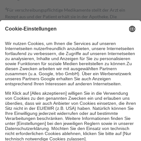
4
Für verschreibungspflichtige Medikamente stellt der Arzt ein
Rezept aus und der Patient erhält sie in der Apotheke. Die
gesetzliche Krankenversicherung übernimmt in der Regel die
Kosten dafür, der Versicherte trägt einen Teil davon als Zuzahlung
mit.
Grundsätzlich leisten Mitglieder Zuzahlungen in Höhe von zehn
Prozent des Abgabepreises,
mindestens
jedoch
fünf Euro
und
höchstens zehn Euro.
Es sind jedoch nie mehr als die tatsächlichen
Kosten der Leistung zu entrichten.
Diese Regeln gelten grundsätzlich auch für Online-Apotheken.
Bei Heilmitteln und häuslicher Krankenpflege beträgt die
Zuzahlung zehn Prozent der Kosten sowie zehn Euro je
Verordnung.
Um das Engagement der Versicherten für ihre eigene Gesundheit zu
stärken und die besondere Stellung der Familie zu unterstützen,
fallen
keine Zuzahlungen
an bei:
• Kindern und Jugendlichen bis zum vollendeten 18. Lebensjahr
mit Ausnahme der Fahrkosten
• Untersuchungen zur Vorsorge und Früherkennung, die von der
GKV getragen werden