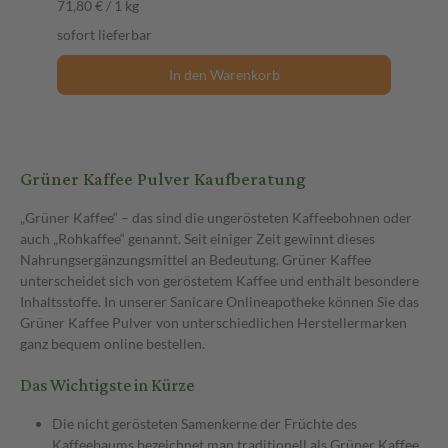
71,80 € / 1 kg
sofort lieferbar
In den Warenkorb
Grüner Kaffee Pulver Kaufberatung
„Grüner Kaffee“ – das sind die ungerösteten Kaffeebohnen oder
auch „Rohkaffee“ genannt. Seit einiger Zeit gewinnt dieses
Nahrungsergänzungsmittel an Bedeutung. Grüner Kaffee
unterscheidet sich von geröstetem Kaffee und enthält besondere
Inhaltsstoffe. In unserer Sanicare Onlineapotheke können Sie das
Grüner Kaffee Pulver von unterschiedlichen Herstellermarken
ganz bequem online bestellen.
Das Wichtigste in Kürze
Die nicht gerösteten Samenkerne der Früchte des
Kaffeebaums bezeichnet man traditionell als Grüner Kaffee.