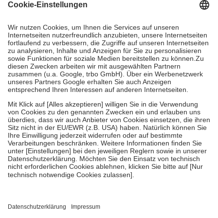
Grundsätzlich leisten Mitglieder Zuzahlungen in Höhe von zehn
Prozent des Abgabepreises,
mindestens
jedoch
fünf Euro
und
höchstens zehn Euro.
Es sind jedoch nie mehr als die tatsächlichen
Kosten der Leistung zu entrichten.
Diese Regeln gelten grundsätzlich auch für Online-Apotheken.
Bei Heilmitteln und häuslicher Krankenpflege beträgt die
Zuzahlung zehn Prozent der Kosten sowie zehn Euro je
Verordnung.
Um das Engagement der Versicherten für ihre eigene Gesundheit zu
stärken und die besondere Stellung der Familie zu unterstützen,
fallen
keine Zuzahlungen
an bei:
• Kindern und Jugendlichen bis zum vollendeten 18. Lebensjahr
mit Ausnahme der Fahrkosten
• Untersuchungen zur Vorsorge und Früherkennung, die von der
GKV getragen werden
• empfohlenen Schutzimpfungen
• Harn- und Blutteststreifen
Wir nutzen Trusted Shops als unabhängigen Dienstleister für die
Einholung von Bewertungen. Trusted Shops hat Maßnahmen
getroffen, um sicherzustellen, dass es sich um echte Bewertungen
handelt. Mehr Informationen findest du hier: