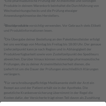
Eine pharmazeutische Prüfung der Arzneimittel und sonstigen
Produkte in deinem Warenkorb beinhaltet die Durchführung von
Wechselwirkungschecks und die Prüfung etwaiger
Anwendungshinweise des Herstellers.
2
Biozidprodukte
vorsichtig verwenden. Vor Gebrauch stets Etikett
und Produktinformationen lesen.
3
Die Übergabe deiner Bestellung an den Paketdienstleister erfolgt
bei uns werktags von Montag bis Freitag bis 18:00 Uhr. Der genaue
Lieferzeitpunkt kann je nach Region und in Abhängigkeit der
Produktverfügbarkeit sowie vom Zustellzeitpunkt des Spediteurs
abweichen. Darüber hinaus können notwendige pharmazeutische
Prüfungen, die zu deiner Arzneimittelsicherheit dienen, die
Lieferfrist um die Dauer der Prüfungen einschließlich Klärungen
verlängern.
4
Für verschreibungspflichtige Medikamente stellt der Arzt ein
Rezept aus und der Patient erhält sie in der Apotheke. Die
gesetzliche Krankenversicherung übernimmt in der Regel die
Kosten dafür, der Versicherte trägt einen Teil davon als Zuzahlung
mit.