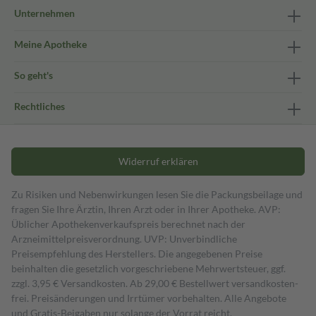
Unternehmen
Meine Apotheke
So geht's
Rechtliches
Widerruf erklären
Zu Risiken und Nebenwirkungen lesen Sie die Packungsbeilage und
fragen Sie Ihre Ärztin, Ihren Arzt oder in Ihrer Apotheke. AVP:
Üblicher Apothekenverkaufspreis berechnet nach der
Arzneimittelpreisverordnung. UVP: Unverbindliche
Preisempfehlung des Herstellers. Die angegebenen Preise
beinhalten die gesetzlich vorgeschriebene Mehrwertsteuer, ggf.
zzgl. 3,95 € Versandkosten. Ab 29,00 € Bestell­wert versand­kosten­
frei. Preisänderungen und Irrtümer vorbehalten. Alle Angebote
und Gratis-Beigaben nur solange der Vorrat reicht.