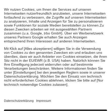
mit.
Grundsätzlich leisten Mitglieder Zuzahlungen in Höhe von zehn
Prozent des Abgabepreises,
mindestens
jedoch
fünf Euro
und
höchstens zehn Euro.
Es sind jedoch nie mehr als die tatsächlichen
Kosten der Leistung zu entrichten.
Diese Regeln gelten grundsätzlich auch für Online-Apotheken.
Bei Heilmitteln und häuslicher Krankenpflege beträgt die
Zuzahlung zehn Prozent der Kosten sowie zehn Euro je
Verordnung.
Um das Engagement der Versicherten für ihre eigene Gesundheit zu
stärken und die besondere Stellung der Familie zu unterstützen,
fallen
keine Zuzahlungen
an bei:
• Kindern und Jugendlichen bis zum vollendeten 18. Lebensjahr
mit Ausnahme der Fahrkosten
• Untersuchungen zur Vorsorge und Früherkennung, die von der
GKV getragen werden
• empfohlenen Schutzimpfungen
• Harn- und Blutteststreifen
Wir nutzen Trusted Shops als unabhängigen Dienstleister für die
Einholung von Bewertungen. Trusted Shops hat Maßnahmen