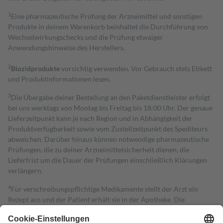
1
Eine pharmazeutische Prüfung der Arzneimittel und sonstigen
Produkte in deinem Warenkorb beinhaltet die Durchführung von
Wechselwirkungschecks und die Prüfung etwaiger
Anwendungshinweise des Herstellers.
2
Biozidprodukte
vorsichtig verwenden. Vor Gebrauch stets Etikett
und Produktinformationen lesen.
3
Die Übergabe deiner Bestellung an den Paketdienstleister erfolgt
bei uns werktags von Montag bis Freitag bis 18:00 Uhr. Der genaue
Lieferzeitpunkt kann je nach Region und in Abhängigkeit der
Produktverfügbarkeit sowie vom Zustellzeitpunkt des Spediteurs
abweichen. Darüber hinaus können notwendige pharmazeutische
Prüfungen, die zu deiner Arzneimittelsicherheit dienen, die
Lieferfrist um die Dauer der Prüfungen einschließlich Klärungen
verlängern.
4
Für verschreibungspflichtige Medikamente stellt der Arzt ein
Rezept aus und der Patient erhält sie in der Apotheke. Die
gesetzliche Krankenversicherung übernimmt in der Regel die
Kosten dafür, der Versicherte trägt einen Teil davon als Zuzahlung