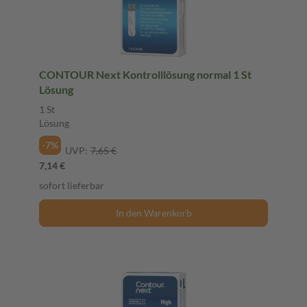
CONTOUR Next Kontrolllösung normal 1 St
Lösung
1 St
Lösung
-7%
UVP:
7,65 €
7,14 €
sofort lieferbar
In den Warenkorb